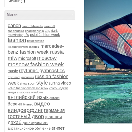
Бизнес
(1)
Метки
-
canon
canon1dxmarkii
canonr3
clip
daria
canonrussia
championship
efw
estet fashion week
stravinsky
fashion
figureskating
mercedes-
iceandfireinteressante1
benz fashion week russia
mfw
moscow
microsoft
moscow fashion week
rhythmic gymnastics
music
russian fashion
rhythmicgymnastics
style
week
video
surfing
sport
show
volvo fashion week moscow
volvo-неделя
моды в москве
windows
английский язык
англия
видео
берлин
бизнес
виндсерфинг
германия
гостиный двор
гран-при
дахаб
даша стравински
египет
дистанционное обучение