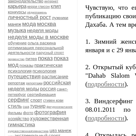
законодательство
интернет
карьера
клип
Чувствую, что 
керри глисон
конкурсы
лёдипламень
публикацию свои
личностный рост
лужники
мода
москва
Дахаба. А тем вр
манеж
музыка
неделя моды
неделя моды в москве
1. Зимний женс
обучение
ольга раскина
оптимизация персональной
января и с 29 янв
деятельности
парусный спорт
показ
показ
питер
первенство
мод
практическая
показы
2. Открытый куб
психология
психология
"Dahab Slalom
путешествия
расписание
российская
(
подробности
).
репортаж
репортажи
неделя моды
россия
санкт-
сертификация
петербург
серфинг
спорт
3. Виндсерфинг
стивен кови
стиль
турнир
сша
фигурноекатание
08.01.2011 по
фотография
фото
фильмы
(
подробности
).
художественная
хозяйство
гимнастика
цвз манеж
художественнаягимнастика
4. Открылась р
экстремальный спорт