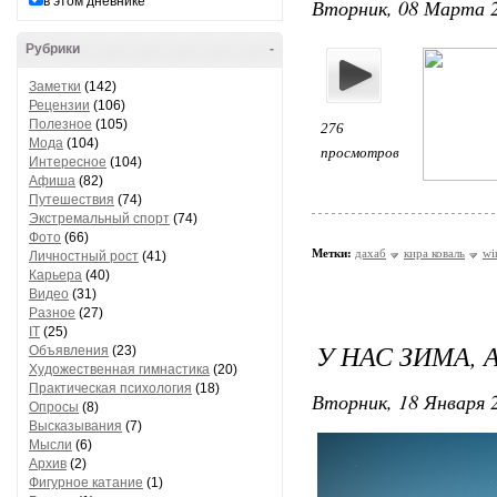
в этом дневнике
Вторник, 08 Марта 2
Рубрики
-
Заметки
(142)
Рецензии
(106)
Полезное
(105)
276
Мода
(104)
просмотров
Интересное
(104)
Афиша
(82)
Путешествия
(74)
Экстремальный спорт
(74)
Фото
(66)
Метки:
дахаб
кира коваль
wi
Личностный рост
(41)
Карьера
(40)
Видео
(31)
Разное
(27)
IT
(25)
У НАС ЗИМА, 
Объявления
(23)
Художественная гимнастика
(20)
Практическая психология
(18)
Вторник, 18 Января 2
Опросы
(8)
Высказывания
(7)
Мысли
(6)
Архив
(2)
Фигурное катание
(1)