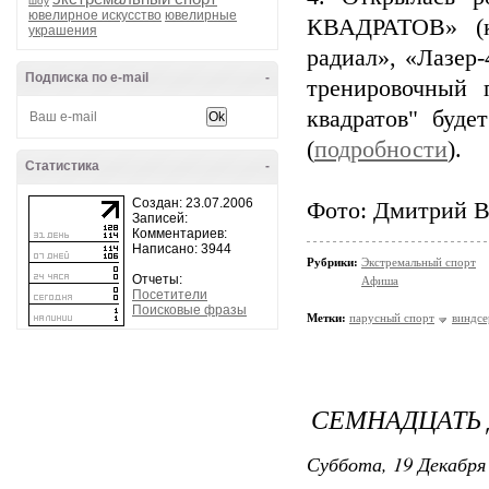
шоу
ювелирное искусство
ювелирные
КВАДРАТОВ» (кл
украшения
радиал», «Лазер-
Подписка по e-mail
-
тренировочный 
квадратов" буде
(
подробности
).
Статистика
-
Создан: 23.07.2006
Фото: Дмитрий 
Записей:
Комментариев:
Написано: 3944
Рубрики:
Экстремальный спорт
Отчеты:
Афиша
Посетители
Поисковые фразы
Метки:
парусный спорт
виндс
СЕМНАДЦАТЬ 
Суббота, 19 Декабря 