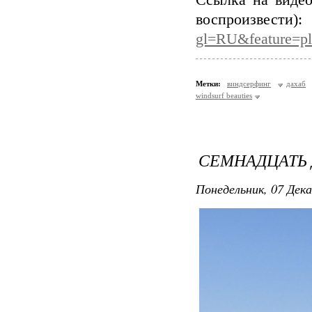
Ссылка на видео
воспро
gl=RU&feature=
Метки:
виндсерфинг
дахаб
windsurf beauties
СЕМНАДЦАТЬ 
Понедельник, 07 Дека