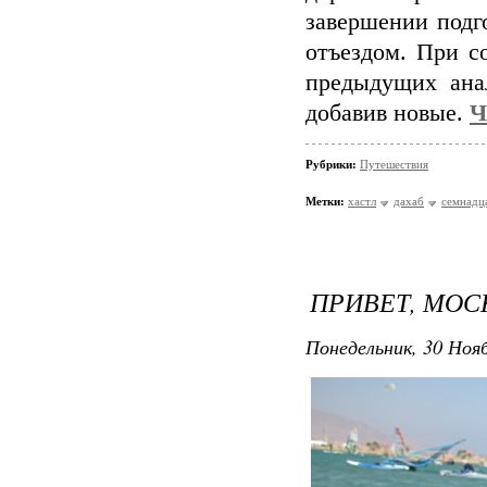
завершении подг
отъездом. При с
предыдущих ана
добавив новые.
Ч
Рубрики:
Путешествия
Метки:
хастл
дахаб
семнадц
ПРИВЕТ, МОСК
Понедельник, 30 Нояб