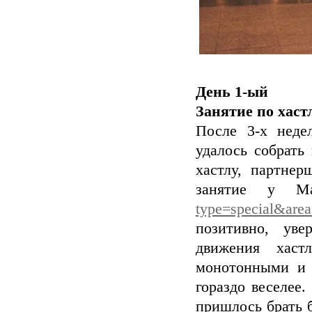
День 1-ый
Занятие по хаст
После 3-х неде
удалось собрать
хастлу, партнер
занятие у Ма
type=special&are
позитивно, ув
движения хаст
монотонными и 
гораздо веселее
пришлось брать б