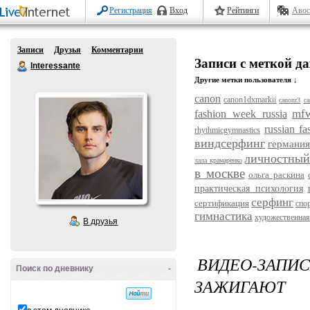
Регистрация
Вход
Рейтинги
Авос
Записи
Друзья
Комментарии
Записи с меткой д
Interessante
Другие метки пользователя ↓
canon
canon1dxmarkii
canonr3
ca
mf
fashion week russia
russian f
rhythmicgymnastics
виндсерфинг
германия
личностный
лала крамаренко
в москве
ольга раскина
практическая психология
серфинг
сертификация
спо
гимнастика
художественная
В друзья
ВИДЕО-ЗАП
Поиск по дневнику
-
ЗАЖИГАЮТ