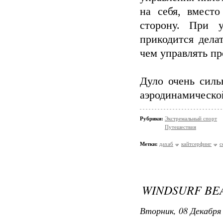
на себя, вмест
сторону. При 
прикодится делат
чем управлять пр
Дуло очень сил
аэродинамической
Рубрики:
Экстремальный спорт
Путешествия
Метки:
дахаб
кайтсерфинг
с
WINDSURF BEA
Вторник, 08 Декабря 