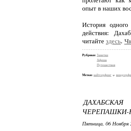
пролетают как 
опыт в наших во
История одного
действия: Даха
читайте
здесь
.
Чи
Рубрики:
Заметки
Афиша
Путешествия
Метки:
кайтсерфинг
виндсерф
ДАХАБСКА
ЧЕРЕПАШКИ-
Пятница, 06 Ноября 