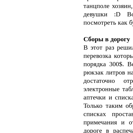
танцполе хозяин
девушки :D Во
посмотреть как б
Сборы в дорогу
В этот раз реши
перевозка котор
порядка 300$. В
рюкзак литров на
достаточно от
электронные таб
аптечки и списк
Только таким об
списках проста
примечания и о
дороге в распеч