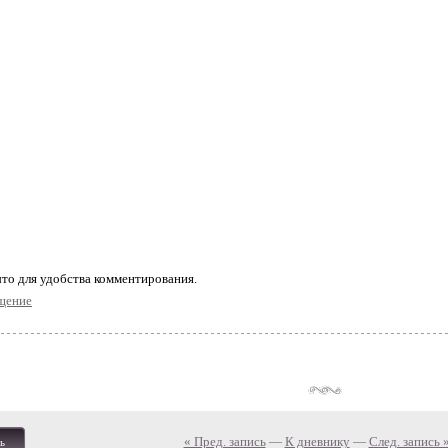
то для удобства комментирования.
щение
« Пред. запись
—
К дневнику
—
След. запись 
ь