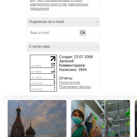
шоу
ювелирное искусство
ювелирные
украшения
Подписка по e-mail
-
Статистика
-
Создан: 23.07.2006
Записей:
Комментариев:
Написано: 3944
Отчеты:
Посетители
Поисковые фразы