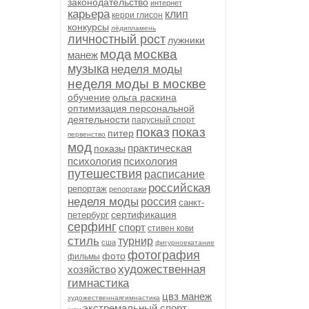
законодательство
интернет
карьера
клип
керри глисон
конкурсы
лёдипламень
личностный рост
лужники
мода
москва
манеж
музыка
неделя моды
неделя моды в москве
обучение
ольга раскина
оптимизация персональной
деятельности
парусный спорт
показ
показ
питер
первенство
мод
практическая
показы
психология
психология
путешествия
расписание
российская
репортаж
репортажи
неделя моды
россия
санкт-
сертификация
петербург
серфинг
спорт
стивен кови
стиль
турнир
сша
фигурноекатание
фотография
фото
фильмы
художественная
хозяйство
гимнастика
цвз манеж
художественнаягимнастика
экстремальный спорт