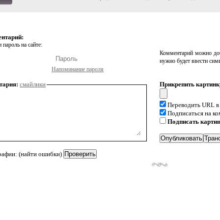
ентарий:
 пароль на сайте:
Комментарий можно доб
нужно будет ввести сим
Напоминание пароля
тария:
смайлики
Прикрепить картинк
Переводить URL в
Подписаться на к
Подписать карти
рафии: (найти ошибки)