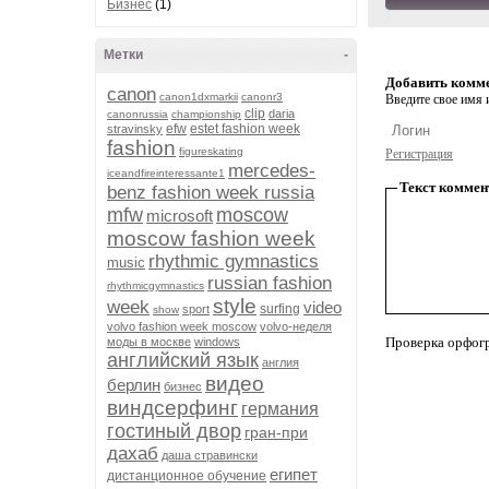
Бизнес
(1)
Метки
-
Добавить комм
canon
canon1dxmarkii
canonr3
Введите свое имя и
clip
daria
canonrussia
championship
efw
estet fashion week
stravinsky
fashion
figureskating
Регистрация
mercedes-
iceandfireinteressante1
Текст коммен
benz fashion week russia
mfw
moscow
microsoft
moscow fashion week
rhythmic gymnastics
music
russian fashion
rhythmicgymnastics
style
week
video
surfing
sport
show
volvo fashion week moscow
volvo-неделя
Проверка орфог
моды в москве
windows
английский язык
англия
видео
берлин
бизнес
виндсерфинг
германия
гостиный двор
гран-при
дахаб
даша стравински
египет
дистанционное обучение