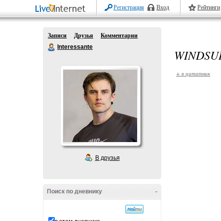
Регистрация
Вход
Рейтинги
Записи
Друзья
Комментарии
Interessante
WINDSU
+ в цитатник
В друзья
Поиск по дневнику
-