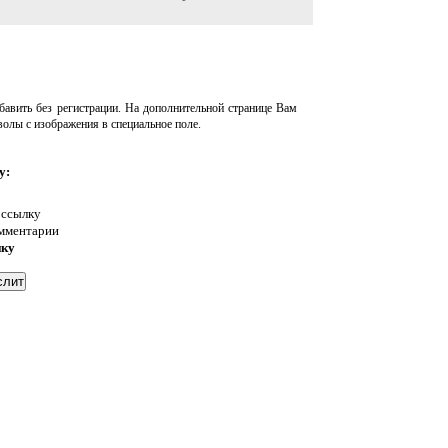
авить без регистрации. На дополнительной странице Вам
волы с изображения в специальное поле.
у:
 ссылку
омментарии
нку