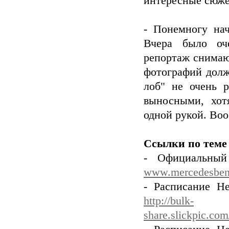
интересные сюже
- Понемногу на
Вчера было оч
репортаж снимаю 
фотографий долж
лоб" не очень р
выносными, хот
одной рукой. Во
Ссылки по теме
- Официальный
www.mercedesben
- Расписание Не
http://bulk-
share.slickpic.co