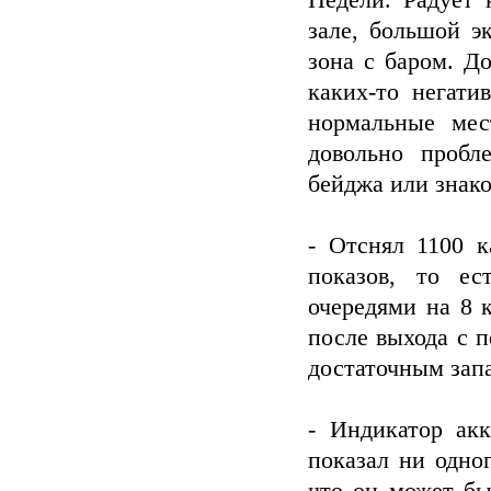
Недели. Радует 
зале, большой э
зона с баром. Д
каких-то негати
нормальные мес
довольно пробл
бейджа или знако
- Отснял 1100 
показов, то е
очередями на 8 к
после выхода с 
достаточным зап
- Индикатор ак
показал ни одно