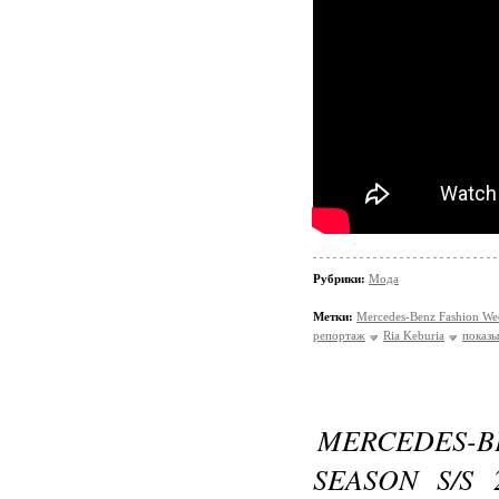
Рубрики:
Мода
Метки:
Mercedes-Benz Fashion We
репортаж
Ria Keburia
показы
MERCEDES-
SEASON S/S