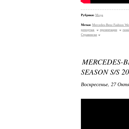
Рубрики:
Мода
Метки:
Mercedes-Benz Fashion We
репортаж
презентации
russ
Стравински
MERCEDES-
SEASON S/S 2
Воскресенье, 27 Октя