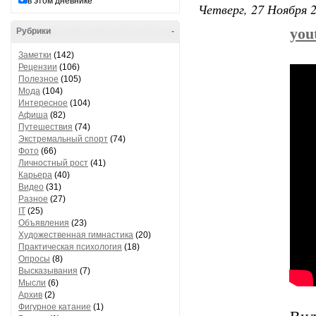
в этом дневнике
Четверг, 27 Ноября 2
you
Рубрики
-
Заметки
(142)
Рецензии
(106)
Полезное
(105)
Мода
(104)
Интересное
(104)
Афиша
(82)
Путешествия
(74)
Экстремальный спорт
(74)
Фото
(66)
Личностный рост
(41)
Карьера
(40)
Видео
(31)
Разное
(27)
IT
(25)
Объявления
(23)
Художественная гимнастика
(20)
Практическая психология
(18)
Опросы
(8)
Высказывания
(7)
Мысли
(6)
Архив
(2)
Фигурное катание
(1)