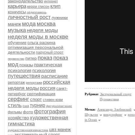
законодательство
интернет
карьера
клип
керри глисон
конкурсы
лёдипламень
личностный рост
лужники
мода
москва
манеж
музыка
неделя моды
неделя моды в москве
обучение
ольга раскина
оптимизация персональной
деятельности
парусный спорт
показ
показ
питер
первенство
мод
практическая
показы
психология
психология
путешествия
расписание
российская
репортаж
репортажи
неделя моды
россия
санкт-
сертификация
петербург
Рубрики:
Экстремальный спорт
серфинг
спорт
Путешествия
стивен кови
стиль
турнир
сша
фигурноекатание
Метки:
Александр Злобинский
фотография
фото
фильмы
Шульгин
виндсерфинг
репо
художественная
хозяйство
in Ocean
гимнастика
цвз манеж
художественнаягимнастика
экстремальный спорт