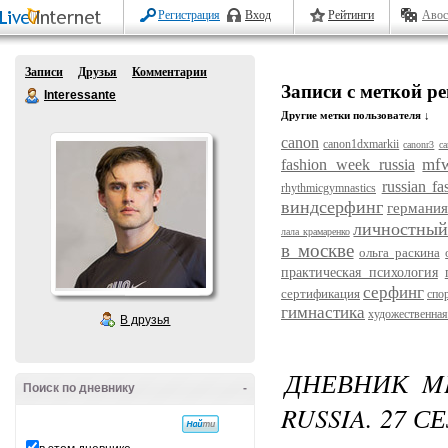
Регистрация
Вход
Рейтинги
Авос
Записи
Друзья
Комментарии
Записи с меткой р
Interessante
Другие метки пользователя ↓
canon
canon1dxmarkii
canonr3
ca
mf
fashion week russia
russian f
rhythmicgymnastics
виндсерфинг
германия
личностный
лала крамаренко
в москве
ольга раскина
практическая психология
серфинг
сертификация
спо
гимнастика
художественная
В друзья
ДНЕВНИК ME
Поиск по дневнику
-
RUSSIA. 27 