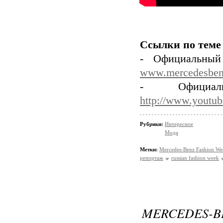
Ссылки по теме
- Официальный
www.mercedesben
- Официа
http://www.yout
Рубрики:
Интересное
Мода
Метки:
Mercedes-Benz Fashion We
репортаж
russian fashion week
MERCEDES-