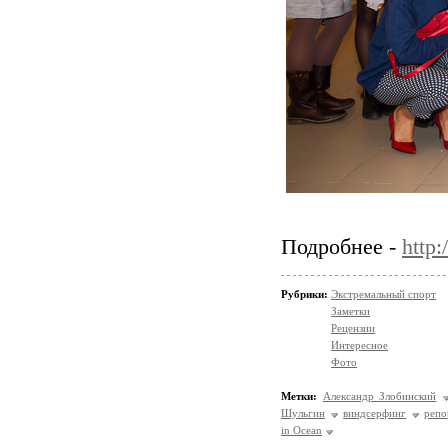
Подробнее -
http:
Рубрики:
Экстремальный спорт
Заметки
Рецензии
Интересное
Фото
Метки:
Александр Злобинский
Шульгин
виндсерфинг
репо
in Ocean