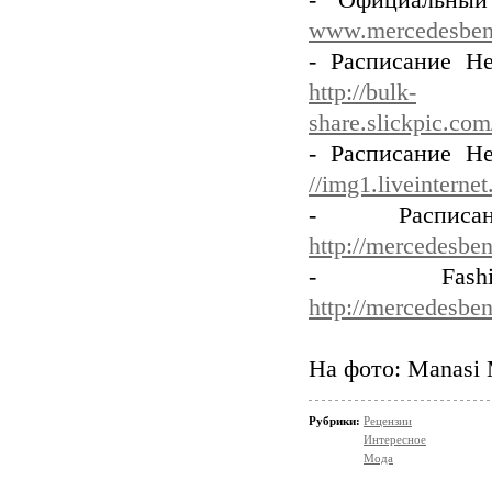
- Официальный
www.mercedesben
- Расписание Не
http://bulk-
share.slickpic.co
- Расписание Не
//img1.liveintern
- Распи
http://mercedesben
- Fas
http://mercedesbe
На фото: Manasi 
Рубрики:
Рецензии
Интересное
Мода