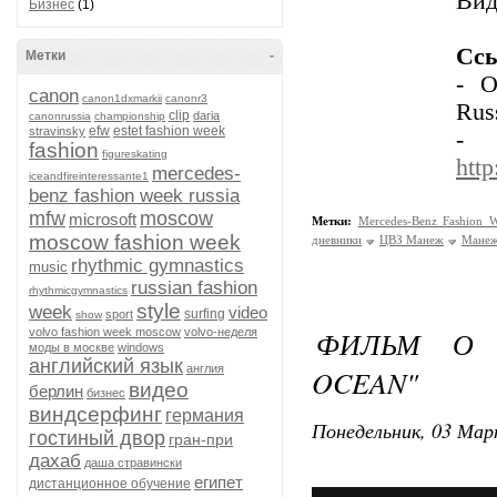
Вид
Бизнес
(1)
Ссы
Метки
-
- О
canon
canon1dxmarkii
canonr3
Rus
clip
daria
canonrussia
championship
efw
estet fashion week
stravinsky
- 
fashion
figureskating
htt
mercedes-
iceandfireinteressante1
benz fashion week russia
mfw
moscow
microsoft
Метки:
Mercedes-Benz Fashion W
moscow fashion week
дневники
ЦВЗ Манеж
Мане
rhythmic gymnastics
music
russian fashion
rhythmicgymnastics
style
week
video
surfing
sport
show
ФИЛЬМ О 
volvo fashion week moscow
volvo-неделя
моды в москве
windows
английский язык
англия
OCEAN"
видео
берлин
бизнес
виндсерфинг
германия
Понедельник, 03 Мар
гостиный двор
гран-при
дахаб
даша стравински
египет
дистанционное обучение