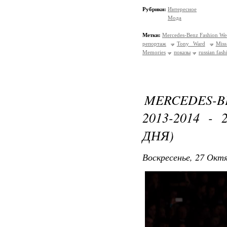
Рубрики:
Интересное
Мода
Метки:
Mercedes-Benz Fashion We
репортаж
Tony Ward
Mis
Memоries
показы
russian fas
MERCEDES-
2013-2014 -
ДНЯ)
Воскресенье, 27 Октя