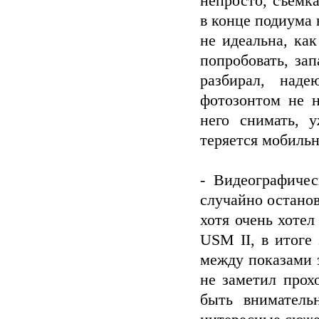
непросто, съемк
в конце подиума 
не идеальна, ка
попробовать, за
разбирал, над
фотозонтом не н
него снимать, 
теряется мобильн
- Видеографичес
случайно остано
хотя очень хотел
USM II, в итоге
между показами 
не заметил прох
быть вниматель