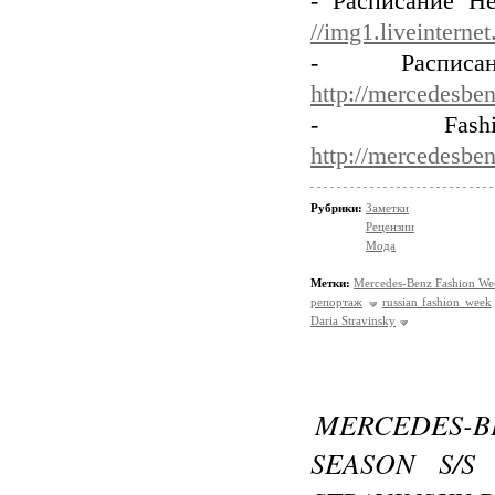
- Расписание Не
//img1.liveintern
- Распи
http://mercedesben
- Fas
http://mercedesbe
Рубрики:
Заметки
Рецензии
Мода
Метки:
Mercedes-Benz Fashion We
репортаж
russian fashion week
Daria Stravinsky
MERCEDES-
SEASON S/S