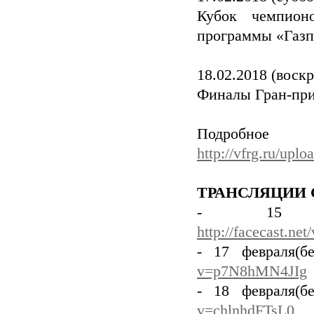
Кубок чемпион
программы «Газп
18.02.2018 (воск
Финалы Гран-пр
Подробно
http://vfrg.ru/up
ТРАНСЛЯЦИИ 
- 15 февр
http://facecast.ne
- 17 февраля(б
v=p7N8hMN4JIg
- 18 февраля(б
v=chlnhdFTsL0