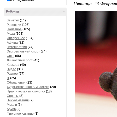
в этом дневнике
Пятница, 23 Февраля
Рубрики
-
Заметки
(142)
Рецензии
(106)
Полезное
(105)
Мода
(104)
Интересное
(104)
Афиша
(82)
Путешествия
(74)
Экстремальный спорт
(74)
Фото
(66)
Личностный рост
(41)
Карьера
(40)
Видео
(31)
Разное
(27)
IT
(25)
Объявления
(23)
Художественная гимнастика
(20)
Практическая психология
(18)
Опросы
(8)
Высказывания
(7)
Мысли
(6)
Архив
(2)
Фигурное катание
(1)