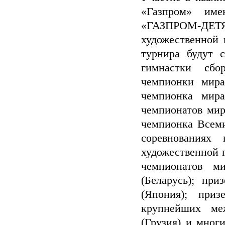
«Газпром» им
«ГАЗПРОМ-ДЕТ
художественной 
турнира будут 
гимнастки сбо
чемпионки мир
чемпионка мир
чемпионатов мир
чемпионка Всеми
соревнованиях 
художественной 
чемпионатов м
(Беларусь); пр
(Япония); приз
крупнейших ме
(Грузия) и мног