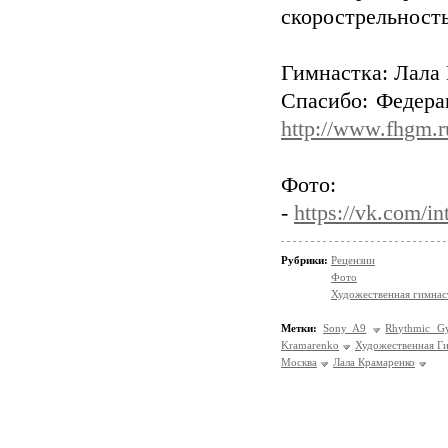
скорострельность 
Гимнастка: Лала
Спасибо: Федера
http://www.fhgm.r
Фото:
-
https://vk.com/in
Рубрики:
Рецензии
Фото
Художественная гимнас
Метки:
Sony A9
Rhythmic Gy
Kramarenko
Художественная Г
Москва
Лала Крамаренко