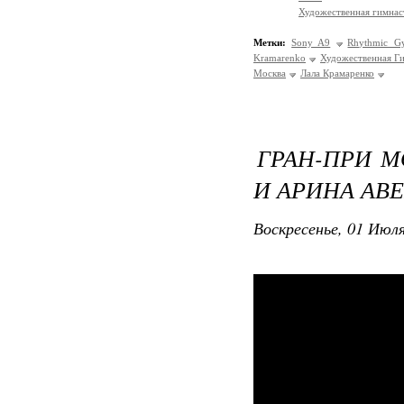
Художественная гимнас
Метки:
Sony A9
Rhythmic Gy
Kramarenko
Художественная Г
Москва
Лала Крамаренко
ГРАН-ПРИ М
И АРИНА АВ
Воскресенье, 01 Июля