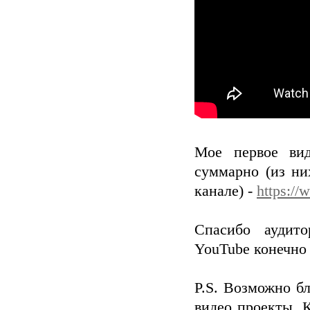
Мое первое вид
суммарно (из ни
канале) -
https:/
Спасибо аудит
YouTube конечно 
P.S. Возможно б
видео проекты. 