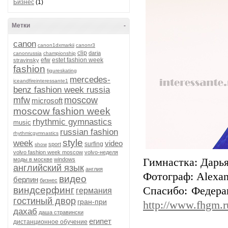
Бизнес
(1)
Метки
-
canon
canon1dxmarkii
canonr3
clip
daria
canonrussia
championship
efw
estet fashion week
stravinsky
fashion
figureskating
mercedes-
iceandfireinteressante1
benz fashion week russia
mfw
moscow
microsoft
moscow fashion week
rhythmic gymnastics
music
russian fashion
rhythmicgymnastics
style
week
video
surfing
sport
show
volvo fashion week moscow
volvo-неделя
моды в москве
windows
Гимнастка: Дарь
английский язык
англия
Фотограф: Alexand
видео
берлин
бизнес
виндсерфинг
Спасибо: Федера
германия
гостиный двор
гран-при
http://www.fhgm.r
дахаб
даша стравински
египет
дистанционное обучение