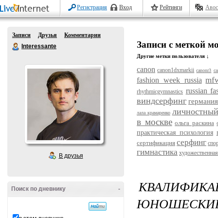
Регистрация
Вход
Рейтинги
Авос
Записи
Друзья
Комментарии
Записи с меткой м
Interessante
Другие метки пользователя ↓
canon
canon1dxmarkii
canonr3
ca
mf
fashion week russia
russian f
rhythmicgymnastics
виндсерфинг
германия
личностный
лала крамаренко
в москве
ольга раскина
практическая психология
серфинг
сертификация
спо
гимнастика
художественная
В друзья
КВАЛИФИ
Поиск по дневнику
-
ЮНОШЕСКИЕ