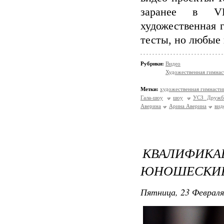
заранее в
художественная 
тесты, но любые
Рубрики:
Видео
Художественная гимнас
Метки:
художественная гимнасти
Гала-шоу
шоу
УСЗ Дружб
Аверина
Арина Аверина
вид
КВАЛИФИ
ЮНОШЕСКИЕ
Пятница, 23 Февраля