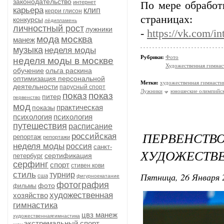
законодательство
интернет
По мере обработ
карьера
клип
керри глисон
страницах:
конкурсы
лёдипламень
личностный рост
лужники
-
https://vk.com/in
мода
москва
манеж
музыка
неделя моды
Рубрики:
Фото
неделя моды в москве
Художественная гимнас
обучение
ольга раскина
оптимизация персональной
Метки:
художественная гимнасти
деятельности
парусный спорт
Лужники
юношеские олимпийс
показ
показ
питер
первенство
мод
практическая
показы
психология
психология
путешествия
расписание
ПЕРВЕ
российская
репортаж
репортажи
неделя моды
россия
санкт-
ХУДОЖЕСТВЕ
сертификация
петербург
серфинг
спорт
стивен кови
стиль
турнир
Пятница, 26 Января 
сша
фигурноекатание
фотография
фото
фильмы
художественная
хозяйство
гимнастика
цвз манеж
художественнаягимнастика
экстремальный спорт