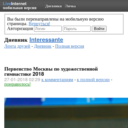
Live
Internet
Дневники
Личка
мобильная версия
Вы были перенаправлены на мобильную версию
страницы.
Вернуться!
Авторизация
Дневник
Interessante
Лента друзей
-
Дневник
-
Полная версия
Первенство Москвы по художественной
гимнастике 2018
27-01-2018 02:29
к комментариям
-
к полной версии
-
понравилось!