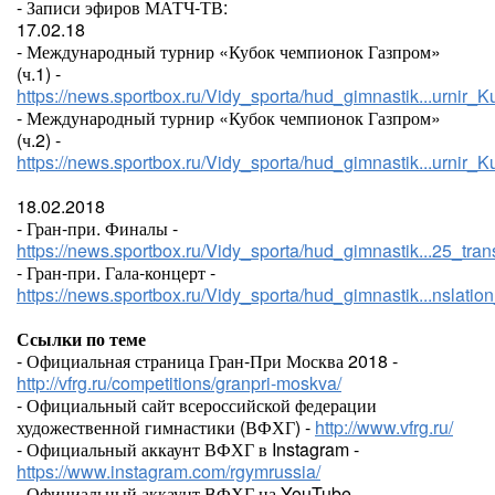
- Записи эфиров МАТЧ-ТВ:
17.02.18
- Международный турнир «Кубок чемпионок Газпром»
(ч.1) -
https://news.sportbox.ru/Vidy_sporta/hud_gimnastik...urn
- Международный турнир «Кубок чемпионок Газпром»
(ч.2) -
https://news.sportbox.ru/Vidy_sporta/hud_gimnastik...urn
18.02.2018
- Гран-при. Финалы -
https://news.sportbox.ru/Vidy_sporta/hud_gimnastik...25_tra
- Гран-при. Гала-концерт -
https://news.sportbox.ru/Vidy_sporta/hud_gimnastik...nslati
Ссылки по теме
- Официальная страница Гран-При Москва 2018 -
http://vfrg.ru/competitions/granpri-moskva/
- Официальный сайт всероссийской федерации
художественной гимнастики (ВФХГ) -
http://www.vfrg.ru/
- Официальный аккаунт ВФХГ в Instagram -
https://www.instagram.com/rgymrussia/
- Официальный аккаунт ВФХГ на YouTube -