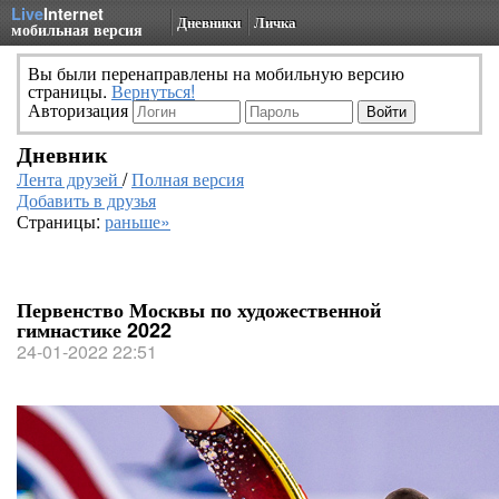
Live
Internet
Дневники
Личка
мобильная версия
Вы были перенаправлены на мобильную версию
страницы.
Вернуться!
Авторизация
Дневник
Лента друзей
/
Полная версия
Добавить в друзья
Страницы:
раньше»
Первенство Москвы по художественной
гимнастике 2022
24-01-2022 22:51