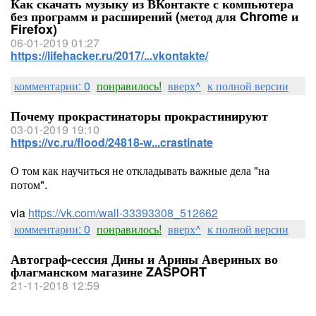
Как скачать музыку из ВКонтакте с компьютера
без программ и расширений (метод для Chrome и
Firefox)
06-01-2019 01:27
https://lifehacker.ru/2017/...vkontakte/
комментарии: 0
понравилось!
вверх^
к полной версии
Почему прокрастинаторы прокрастинируют
03-01-2019 19:10
https://vc.ru/flood/24818-w...crastinate
О том как научиться не откладывать важные дела "на
потом".
via
https://vk.com/wall-33393308_512662
комментарии: 0
понравилось!
вверх^
к полной версии
Автограф-сессия Дины и Арины Авериных во
флагманском магазине ZASPORT
21-11-2018 12:59