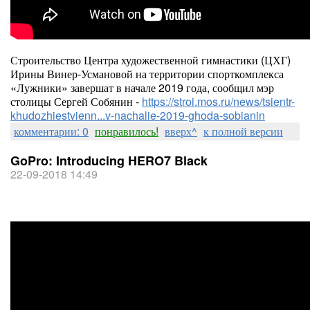
Строительство Центра художественной гимнастики (ЦХГ)
Ирины Винер-Усмановой на территории спорткомплекса
«Лужники» завершат в начале 2019 года, сообщил мэр
столицы Сергей Собянин -
https://stroi.mos.ru/news/tsientr-
khudozhiestvienn...v-nachalie-2019-ghoda-sobianin
комментарии: 0
понравилось!
вверх^
к полной версии
GoPro: Introducing HERO7 Black
22-09-2018 14:49