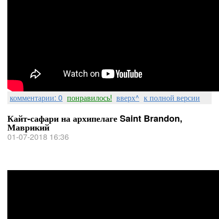
комментарии: 0
понравилось!
вверх^
к полной версии
Кайт-сафари на архипелаге Saint Brandon,
Маврикий
01-07-2018 16:36