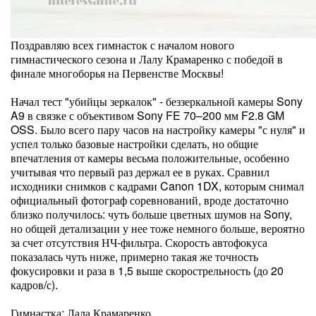
Поздравляю всех гимнасток с началом нового
гимнастического сезона и Лалу Крамаренко с победой в
финале многоборья на Первенстве Москвы!
Начал тест "убийцы зеркалок" - беззеркальной камеры Sony
A9 в связке с объективом Sony FE 70–200 мм F2.8 GM
OSS. Было всего пару часов на настройку камеры "с нуля" и
успел только базовые настройки сделать, но общие
впечатления от камеры весьма положительные, особенно
учитывая что первый раз держал ее в руках. Сравнил
исходники снимков с кадрами Canon 1DX, которым снимал
официальный фотограф соревнований, вроде достаточно
близко получилось: чуть больше цветных шумов на Sony,
но общей детализации у нее тоже немного больше, вероятно
за счет отсутствия НЧ-фильтра. Скорость автофокуса
показалась чуть ниже, примерно такая же точность
фокусировки и раза в 1,5 выше скорострельность (до 20
кадров/с).
Гимнастка: Лала Крамаренко