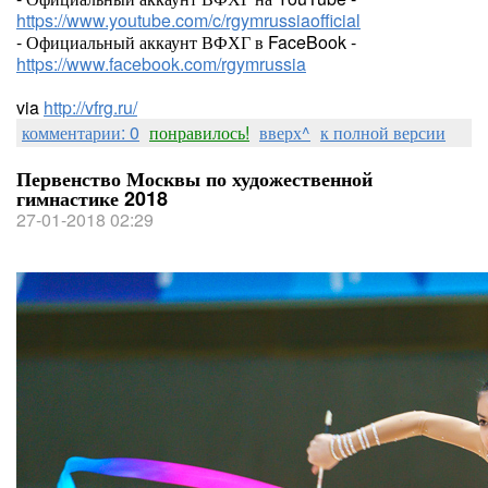
https://www.youtube.com/c/rgymrussiaofficial
- Официальный аккаунт ВФХГ в FaceBook -
https://www.facebook.com/rgymrussia
via
http://vfrg.ru/
комментарии: 0
понравилось!
вверх^
к полной версии
Первенство Москвы по художественной
гимнастике 2018
27-01-2018 02:29