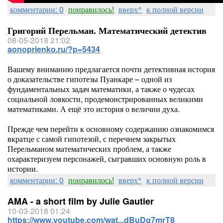
комментарии: 0
понравилось!
вверх^
к полной версии
Григорий Перельман. Математический детектив
08-05-2018 21:02
aonoprienko.ru/?p=5434
Вашему вниманию предлагается почти детективная история
о доказательстве гипотезы Пуанкаре – одной из
фундаментальных задач математики, а также о чудесах
социальной ловкости, продемонстрированных великими
математиками. А ещё это история о величии духа.
Прежде чем перейти к основному содержанию ознакомимся
вкратце с самой гипотезой, с перечнем закрытых
Перельманом математических проблем, а также
охарактеризуем персонажей, сыгравших основную роль в
истории.
комментарии: 0
понравилось!
вверх^
к полной версии
AMA - a short film by Julie Gautier
10-03-2018 01:24
https://www.youtube.com/wat...dBuDg7mrT8