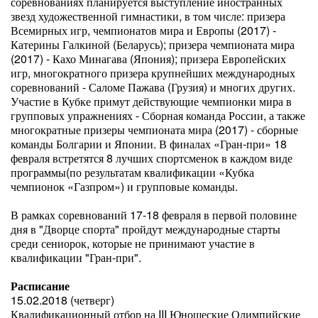
соревнованиях планируется выступление иностранных
звезд художественной гимнастики, в том числе: призера
Всемирных игр, чемпионатов мира и Европы (2017) -
Катерины Галкиной (Беларусь); призера чемпионата мира
(2017) - Кахо Минагава (Япония); призера Европейских
игр, многократного призера крупнейших международных
соревнований - Саломе Пажава (Грузия) и многих других.
Участие в Кубке примут действующие чемпионки мира в
групповых упражнениях - Сборная команда России, а также
многократные призеры чемпионата мира (2017) - сборные
команды Болгарии и Японии. В финалах «Гран-при» 18
февраля встретятся 8 лучших спортсменок в каждом виде
программы(по результатам квалификации «Кубка
чемпионок «Газпром») и групповые команды.
В рамках соревнований 17-18 февраля в первой половине
дня в "Дворце спорта" пройдут международные старты
среди сениорок, которые не принимают участие в
квалификации "Гран-при".
Расписание
15.02.2018 (четверг)
Квалификационный отбор на III Юношеские Олимпийские