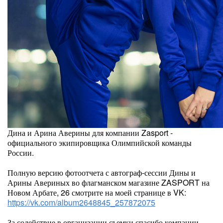
Дина и Арина Аверины для компании Zasport -
официального экипировщика Олимпийской команды
России.
Полную версию фотоотчета с автограф-сессии Дины и
Арины Авериных во флагманском магазине ZASPORT на
Новом Арбате, 26 смотрите на моей странице в VK:
https://vk.com/album2648845_257872075
За содействие в организации съемки спасибо компании