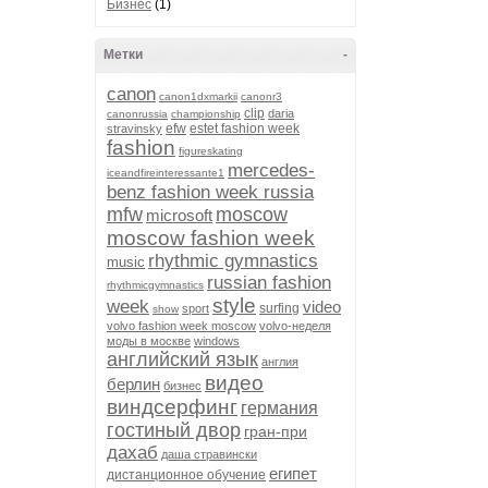
Бизнес
(1)
Метки
-
canon
canon1dxmarkii
canonr3
clip
daria
canonrussia
championship
efw
estet fashion week
stravinsky
fashion
figureskating
mercedes-
iceandfireinteressante1
benz fashion week russia
mfw
moscow
microsoft
moscow fashion week
rhythmic gymnastics
music
russian fashion
rhythmicgymnastics
style
week
video
surfing
sport
show
volvo fashion week moscow
volvo-неделя
моды в москве
windows
английский язык
англия
видео
берлин
бизнес
виндсерфинг
германия
гостиный двор
гран-при
дахаб
даша стравински
египет
дистанционное обучение