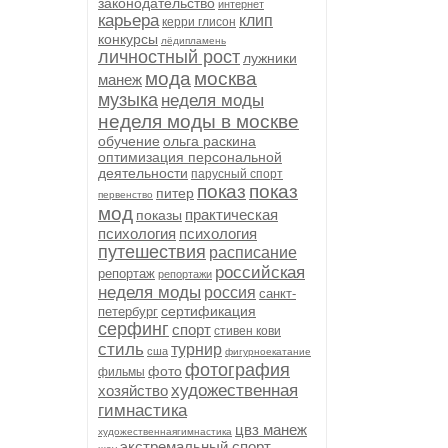
законодательство
интернет
карьера
клип
керри глисон
конкурсы
лёдипламень
личностный рост
лужники
мода
москва
манеж
музыка
неделя моды
неделя моды в москве
обучение
ольга раскина
оптимизация персональной
деятельности
парусный спорт
показ
показ
питер
первенство
мод
практическая
показы
психология
психология
путешествия
расписание
российская
репортаж
репортажи
неделя моды
россия
санкт-
сертификация
петербург
серфинг
спорт
стивен кови
стиль
турнир
сша
фигурноекатание
фотография
фото
фильмы
художественная
хозяйство
гимнастика
цвз манеж
художественнаягимнастика
экстремальный спорт