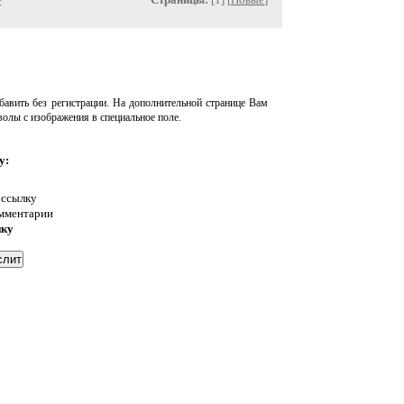
авить без регистрации. На дополнительной странице Вам
волы с изображения в специальное поле.
у:
 ссылку
омментарии
нку