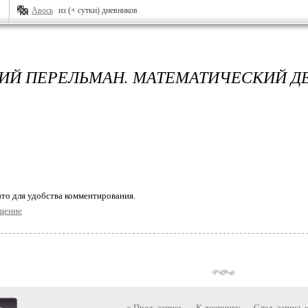
Авось
из (+ сутки) дневников
ИЙ ПЕРЕЛЬМАН. МАТЕМАТИЧЕСКИЙ Д
то для удобства комментирования.
щение
« Пред. запись
—
К дневнику
—
След. запись 