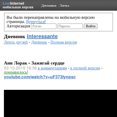
Live
Internet
Дневники
Личка
мобильная версия
Вы были перенаправлены на мобильную версию
страницы.
Вернуться!
Авторизация
Дневник
Interessante
Лента друзей
-
Дневник
-
Полная версия
Ани Лорак - Зажигай сердце
03-10-2015 16:36
к комментариям
-
к полной версии
-
понравилось!
youtube.com/watch?v=uF373Iynpsc