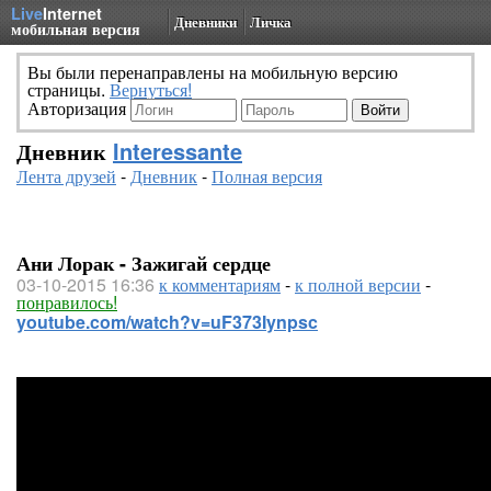
Live
Internet
Дневники
Личка
мобильная версия
Вы были перенаправлены на мобильную версию
страницы.
Вернуться!
Авторизация
Дневник
Interessante
Лента друзей
-
Дневник
-
Полная версия
Ани Лорак - Зажигай сердце
03-10-2015 16:36
к комментариям
-
к полной версии
-
понравилось!
youtube.com/watch?v=uF373Iynpsc