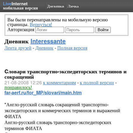
Live
Internet
Дневники
Личка
мобильная версия
Вы были перенаправлены на мобильную версию
страницы.
Вернуться!
Авторизация
Дневник
Interessante
Лента друзей
-
Дневник
-
Полная версия
Cловари транспортно-экспедиторских терминов и
сокращений
21-08-2008 12:26
к комментариям
-
к полной версии
-
понравилось!
far-aerf.ru/for_MP/slovari/main.htm
"Англо-русский словарь сокращений транспортно-
экспедиторских и коммерческих терминов и выражений
ФИАТА
Англо-русский словарь транспорно-экспедиторских
терминов ФИАТА