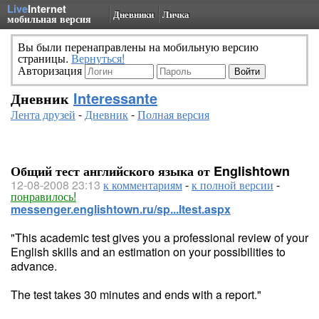
Live
Internet
Дневники
Личка
мобильная версия
Вы были перенаправлены на мобильную версию
страницы.
Вернуться!
Авторизация
Дневник
Interessante
Лента друзей
-
Дневник
-
Полная версия
Общий тест английского языка от Englishtown
12-08-2008 23:13
к комментариям
-
к полной версии
-
понравилось!
messenger.englishtown.ru/sp...ltest.aspx
"This academic test gives you a professional review of your
English skills and an estimation on your possibilities to
advance.
The test takes 30 minutes and ends with a report."