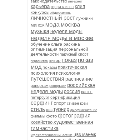
законодательство
интернет
карьера
клип
керри глисон
конкурсы
лёдипламень
личностный рост
лужники
мода
москва
манеж
музыка
неделя моды
неделя моды в москве
обучение
ольга раскина
оптимизация персональной
деятельности
парусный спорт
показ
показ
питер
первенство
мод
практическая
показы
психология
психология
путешествия
расписание
российская
репортаж
репортажи
неделя моды
россия
санкт-
сертификация
петербург
серфинг
спорт
стивен кови
стиль
турнир
сша
фигурноекатание
фотография
фото
фильмы
художественная
хозяйство
гимнастика
цвз манеж
художественнаягимнастика
экстремальный спорт