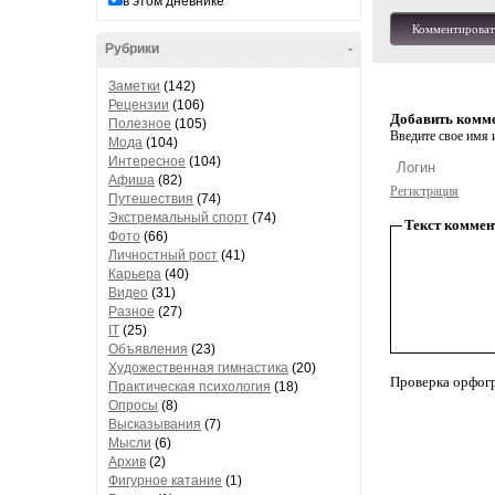
в этом дневнике
Комментироват
Рубрики
-
Заметки
(142)
Рецензии
(106)
Добавить комм
Полезное
(105)
Введите свое имя и
Мода
(104)
Интересное
(104)
Афиша
(82)
Регистрация
Путешествия
(74)
Экстремальный спорт
(74)
Текст коммен
Фото
(66)
Личностный рост
(41)
Карьера
(40)
Видео
(31)
Разное
(27)
IT
(25)
Объявления
(23)
Художественная гимнастика
(20)
Проверка орфог
Практическая психология
(18)
Опросы
(8)
Высказывания
(7)
Мысли
(6)
Архив
(2)
Фигурное катание
(1)