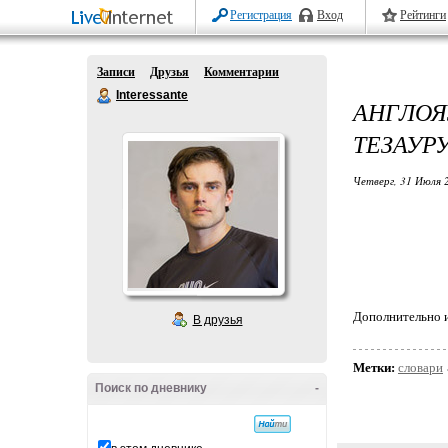
Регистрация
Вход
Рейтинги
Записи
Друзья
Комментарии
Interessante
АНГЛО
ТЕЗАУР
Четверг, 31 Июля 
Дополнительно и
В друзья
Метки:
словари
Поиск по дневнику
-