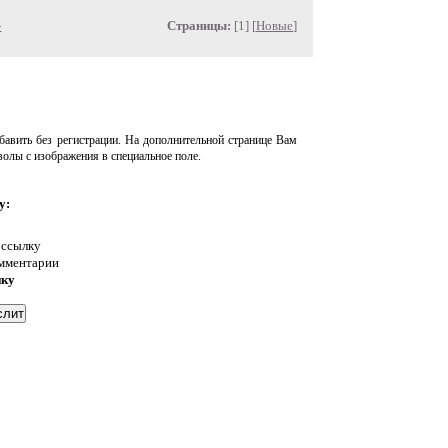
»
Страницы:
[1] [
Новые
]
авить без регистрации. На дополнительной странице Вам
волы с изображения в специальное поле.
у:
 ссылку
омментарии
нку