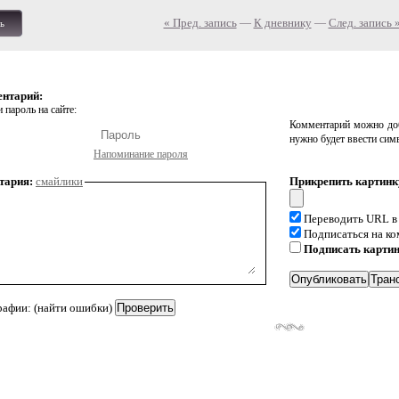
« Пред. запись
—
К дневнику
—
След. запись 
ь
ентарий:
 пароль на сайте:
Комментарий можно доб
нужно будет ввести сим
Напоминание пароля
тария:
смайлики
Прикрепить картинк
Переводить URL в
Подписаться на к
Подписать карти
рафии: (найти ошибки)