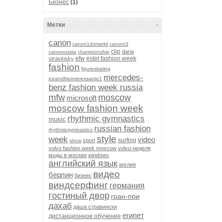
Бизнес
(1)
Метки
-
canon
canon1dxmarkii
canonr3
clip
daria
canonrussia
championship
efw
estet fashion week
stravinsky
fashion
figureskating
mercedes-
iceandfireinteressante1
benz fashion week russia
mfw
moscow
microsoft
moscow fashion week
rhythmic gymnastics
music
russian fashion
rhythmicgymnastics
style
week
video
surfing
sport
show
volvo fashion week moscow
volvo-неделя
моды в москве
windows
английский язык
англия
видео
берлин
бизнес
виндсерфинг
германия
гостиный двор
гран-при
дахаб
даша стравински
египет
дистанционное обучение