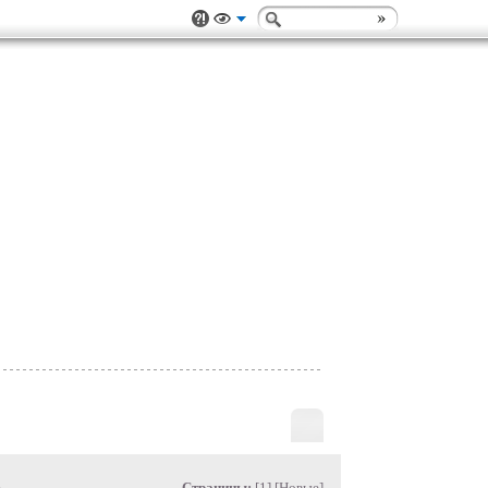
»
Страницы:
[1] [
Новые
]