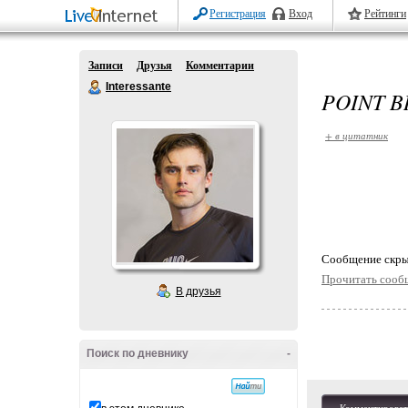
Регистрация
Вход
Рейтинги
Записи
Друзья
Комментарии
Interessante
POINT B
+ в цитатник
Cообщение скры
Прочитать сооб
В друзья
Поиск по дневнику
-