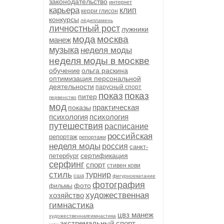
законодательство
интернет
карьера
клип
керри глисон
конкурсы
лёдипламень
личностный рост
лужники
мода
москва
манеж
музыка
неделя моды
неделя моды в москве
обучение
ольга раскина
оптимизация персональной
деятельности
парусный спорт
показ
показ
питер
первенство
мод
практическая
показы
психология
психология
путешествия
расписание
российская
репортаж
репортажи
неделя моды
россия
санкт-
сертификация
петербург
серфинг
спорт
стивен кови
стиль
турнир
сша
фигурноекатание
фотография
фото
фильмы
художественная
хозяйство
гимнастика
цвз манеж
художественнаягимнастика
экстремальный спорт