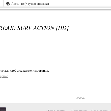
Авось
из (+ сутки) дневников
REAK: SURF ACTION [HD]
то для удобства комментирования.
щение
« Пред. запись
—
К дневнику
—
След. запись 