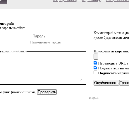
ь
ентарий:
 пароль на сайте:
Комментарий можно доб
нужно будет ввести сим
Напоминание пароля
тария:
смайлики
Прикрепить картинк
Переводить URL в
Подписаться на к
Подписать карти
рафии: (найти ошибки)