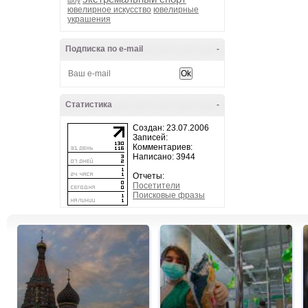
шоу
ювелирное искусство
ювелирные
украшения
Подписка по e-mail
-
Статистика
-
Создан: 23.07.2006
Записей:
Комментариев:
Написано: 3944
Отчеты:
Посетители
Поисковые фразы