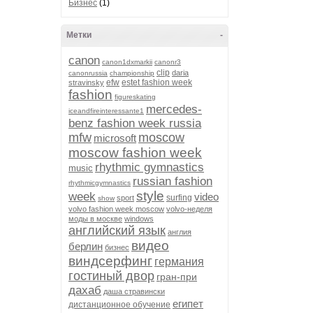
Бизнес
(1)
Метки
-
canon
canon1dxmarkii
canonr3
clip
daria
canonrussia
championship
efw
estet fashion week
stravinsky
fashion
figureskating
mercedes-
iceandfireinteressante1
benz fashion week russia
mfw
moscow
microsoft
moscow fashion week
rhythmic gymnastics
music
russian fashion
rhythmicgymnastics
style
week
video
surfing
sport
show
volvo fashion week moscow
volvo-неделя
моды в москве
windows
английский язык
англия
видео
берлин
бизнес
виндсерфинг
германия
гостиный двор
гран-при
дахаб
даша стравински
египет
дистанционное обучение