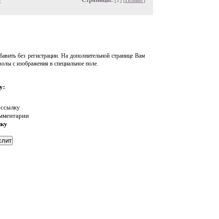
авить без регистрации. На дополнительной странице Вам
волы с изображения в специальное поле.
у:
 ссылку
омментарии
нку