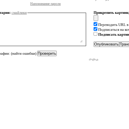
Напоминание пароля
тария:
смайлики
Прикрепить картинк
Переводить URL в
Подписаться на к
Подписать карти
рафии: (найти ошибки)