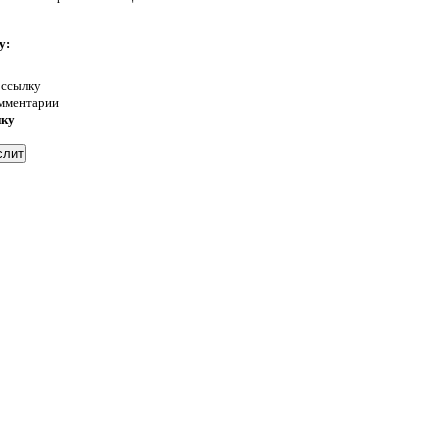
у:
 ссылку
омментарии
нку