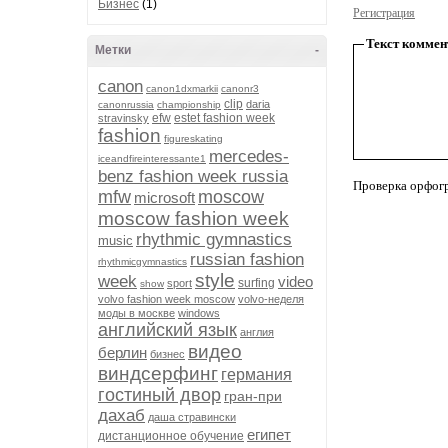
Бизнес
(1)
Регистрация
Текст коммен
Метки
-
canon
canon1dxmarkii
canonr3
clip
daria
canonrussia
championship
efw
estet fashion week
stravinsky
fashion
figureskating
mercedes-
iceandfireinteressante1
benz fashion week russia
Проверка орфог
mfw
moscow
microsoft
moscow fashion week
rhythmic gymnastics
music
russian fashion
rhythmicgymnastics
style
week
video
surfing
sport
show
volvo fashion week moscow
volvo-неделя
моды в москве
windows
английский язык
англия
видео
берлин
бизнес
виндсерфинг
германия
гостиный двор
гран-при
дахаб
даша стравински
египет
дистанционное обучение