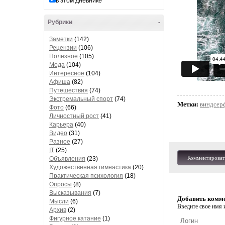
в этом дневнике
Рубрики
-
Заметки
(142)
Рецензии
(106)
Полезное
(105)
Мода
(104)
Интересное
(104)
Афиша
(82)
Путешествия
(74)
Экстремальный спорт
(74)
Метки:
виндсер
Фото
(66)
Личностный рост
(41)
Карьера
(40)
Видео
(31)
Разное
(27)
IT
(25)
Комментироват
Объявления
(23)
Художественная гимнастика
(20)
Практическая психология
(18)
Опросы
(8)
Высказывания
(7)
Добавить комм
Мысли
(6)
Введите свое имя и
Архив
(2)
Фигурное катание
(1)