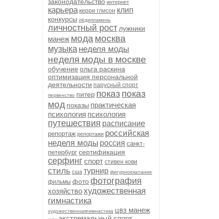
законодательство
интернет
карьера
клип
керри глисон
конкурсы
лёдипламень
личностный рост
лужники
мода
москва
манеж
музыка
неделя моды
неделя моды в москве
обучение
ольга раскина
оптимизация персональной
деятельности
парусный спорт
показ
показ
питер
первенство
мод
практическая
показы
психология
психология
путешествия
расписание
российская
репортаж
репортажи
неделя моды
россия
санкт-
сертификация
петербург
серфинг
спорт
стивен кови
стиль
турнир
сша
фигурноекатание
фотография
фото
фильмы
художественная
хозяйство
гимнастика
цвз манеж
художественнаягимнастика
экстремальный спорт