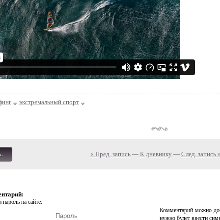
финг
экстремальный спорт
« Пред. запись
—
К дневнику
—
След. запись 
ь
ентарий:
 пароль на сайте:
Комментарий можно доб
нужно будет ввести сим