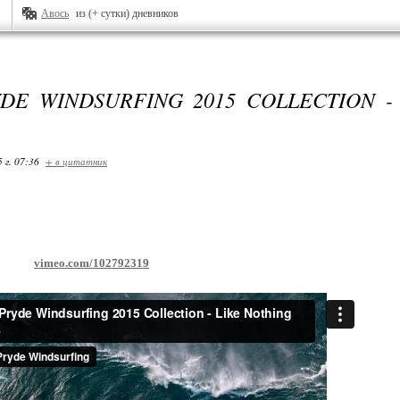
Авось
из (+ сутки) дневников
YDE WINDSURFING 2015 COLLECTION -
 г. 07:36
+ в цитатник
vimeo.com/102792319