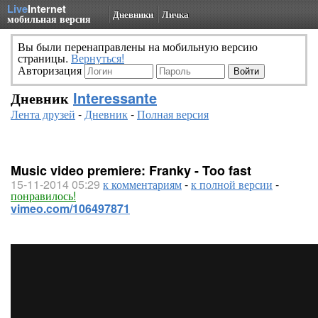
Live
Internet
Дневники
Личка
мобильная версия
Вы были перенаправлены на мобильную версию
страницы.
Вернуться!
Авторизация
Дневник
Interessante
Лента друзей
-
Дневник
-
Полная версия
Music video premiere: Franky - Too fast
15-11-2014 05:29
к комментариям
-
к полной версии
-
понравилось!
vimeo.com/106497871