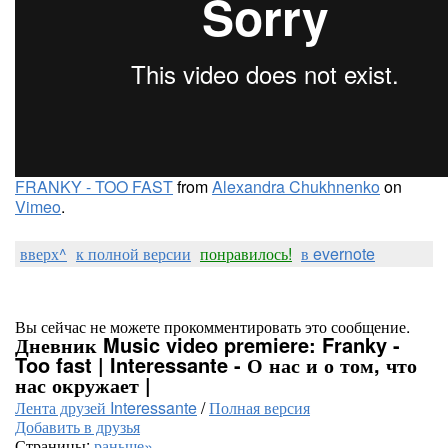
FRANKY - TOO FAST
from
Alexandra Chukhnenko
on
Vimeo
.
вверх^
к полной версии
понравилось!
в evernote
Вы сейчас не можете прокомментировать это сообщение.
Дневник Music video premiere: Franky -
Too fast | Interessante - О нас и о том, что
нас окружает |
Лента друзей Interessante
/
Полная версия
Добавить в друзья
Страницы:
раньше»