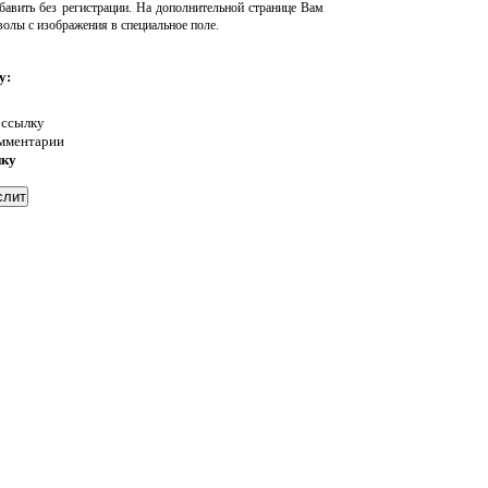
авить без регистрации. На дополнительной странице Вам
волы с изображения в специальное поле.
у:
 ссылку
омментарии
нку