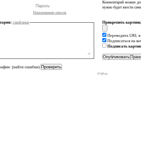
Комментарий можно доб
нужно будет ввести сим
Напоминание пароля
тария:
смайлики
Прикрепить картинк
Переводить URL в
Подписаться на к
Подписать карти
рафии: (найти ошибки)