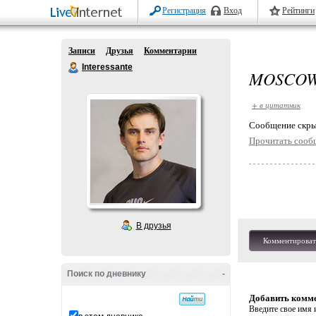
Регистрация
Вход
Рейтинги
Записи
Друзья
Комментарии
Interessante
MOSCOW 
+ в цитатник
Cообщение скры
Прочитать сооб
В друзья
Комментироват
Поиск по дневнику
-
Добавить комм
Введите свое имя и