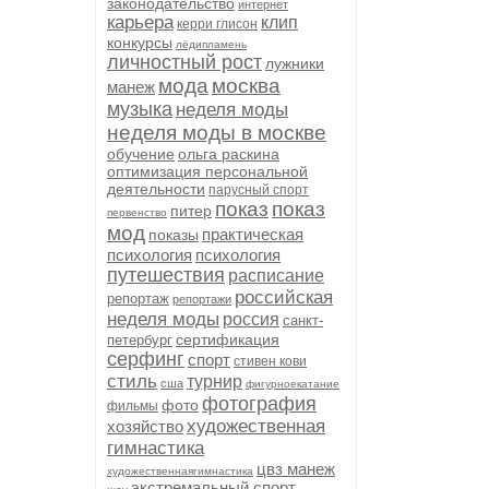
законодательство
интернет
карьера
клип
керри глисон
конкурсы
лёдипламень
личностный рост
лужники
мода
москва
манеж
музыка
неделя моды
неделя моды в москве
обучение
ольга раскина
оптимизация персональной
деятельности
парусный спорт
показ
показ
питер
первенство
мод
практическая
показы
психология
психология
путешествия
расписание
российская
репортаж
репортажи
неделя моды
россия
санкт-
сертификация
петербург
серфинг
спорт
стивен кови
стиль
турнир
сша
фигурноекатание
фотография
фото
фильмы
художественная
хозяйство
гимнастика
цвз манеж
художественнаягимнастика
экстремальный спорт