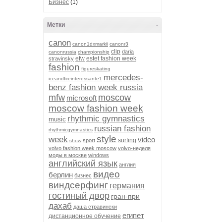
Бизнес
(1)
Метки
-
canon
canon1dxmarkii
canonr3
clip
daria
canonrussia
championship
efw
estet fashion week
stravinsky
fashion
figureskating
mercedes-
iceandfireinteressante1
benz fashion week russia
mfw
moscow
microsoft
moscow fashion week
rhythmic gymnastics
music
russian fashion
rhythmicgymnastics
style
week
video
surfing
sport
show
volvo fashion week moscow
volvo-неделя
моды в москве
windows
английский язык
англия
видео
берлин
бизнес
виндсерфинг
германия
гостиный двор
гран-при
дахаб
даша стравински
египет
дистанционное обучение