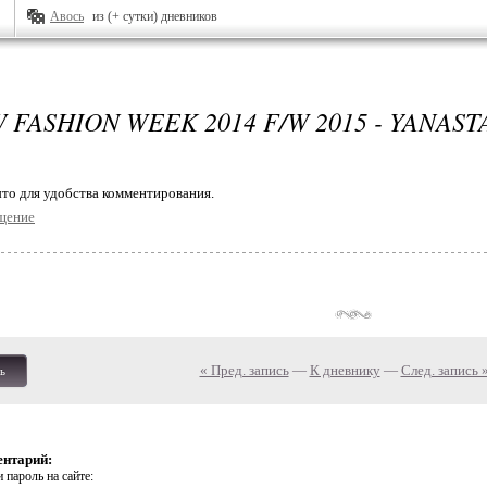
Авось
из (+ сутки) дневников
FASHION WEEK 2014 F/W 2015 - YANASTA
то для удобства комментирования.
щение
« Пред. запись
—
К дневнику
—
След. запись 
ь
ентарий:
 пароль на сайте: