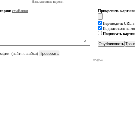
Напоминание пароля
тария:
смайлики
Прикрепить картинк
Переводить URL в
Подписаться на к
Подписать карти
рафии: (найти ошибки)