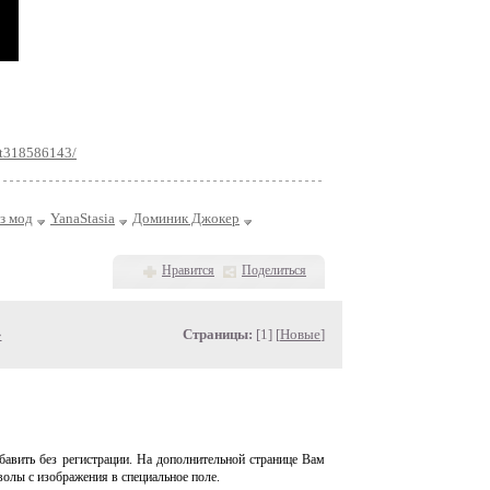
ost318586143/
з мод
YanaStasia
Доминик Джокер
Нравится
Поделиться
»
Страницы:
[1] [
Новые
]
авить без регистрации. На дополнительной странице Вам
волы с изображения в специальное поле.