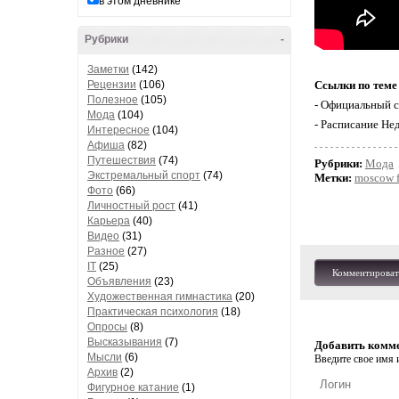
в этом дневнике
Рубрики
-
Заметки
(142)
Рецензии
(106)
Ссылки по теме
Полезное
(105)
- Официальный с
Мода
(104)
- Расписание Не
Интересное
(104)
Афиша
(82)
Путешествия
(74)
Рубрики:
Мода
Экстремальный спорт
(74)
Метки:
moscow f
Фото
(66)
Личностный рост
(41)
Карьера
(40)
Видео
(31)
Разное
(27)
IT
(25)
Комментироват
Объявления
(23)
Художественная гимнастика
(20)
Практическая психология
(18)
Опросы
(8)
Высказывания
(7)
Добавить комм
Мысли
(6)
Введите свое имя и
Архив
(2)
Фигурное катание
(1)