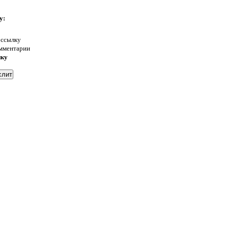
у:
 ссылку
омментарии
нку