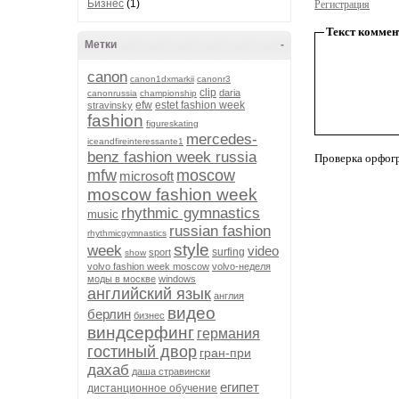
Бизнес
(1)
Регистрация
Текст коммен
Метки
-
canon
canon1dxmarkii
canonr3
clip
daria
canonrussia
championship
efw
estet fashion week
stravinsky
fashion
figureskating
mercedes-
iceandfireinteressante1
benz fashion week russia
Проверка орфог
mfw
moscow
microsoft
moscow fashion week
rhythmic gymnastics
music
russian fashion
rhythmicgymnastics
style
week
video
surfing
sport
show
volvo fashion week moscow
volvo-неделя
моды в москве
windows
английский язык
англия
видео
берлин
бизнес
виндсерфинг
германия
гостиный двор
гран-при
дахаб
даша стравински
египет
дистанционное обучение