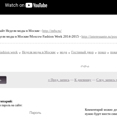
айт Недели моды в Москве -
http://mfw.ru/
дели моды в Москве/Moscow Fashion Week 2014-2015 -
http://interessante.ru/p
ashion week
Неделя моды в Москве
мода
Гостиный двор
показ
пока
« Пред. запись
—
К дневнику
—
След. запись 
ь
ентарий:
 пароль на сайте:
Комментарий можно доб
нужно будет ввести сим