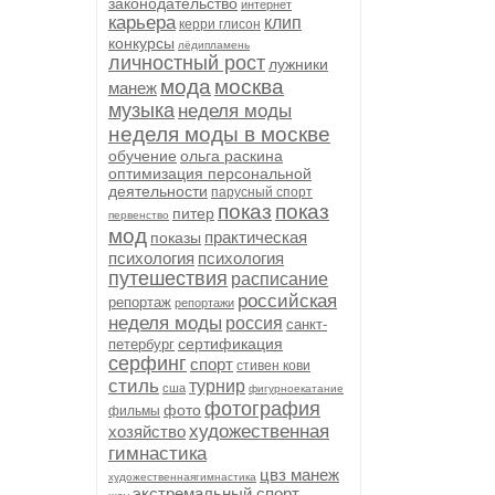
законодательство
интернет
карьера
клип
керри глисон
конкурсы
лёдипламень
личностный рост
лужники
мода
москва
манеж
музыка
неделя моды
неделя моды в москве
обучение
ольга раскина
оптимизация персональной
деятельности
парусный спорт
показ
показ
питер
первенство
мод
практическая
показы
психология
психология
путешествия
расписание
российская
репортаж
репортажи
неделя моды
россия
санкт-
сертификация
петербург
серфинг
спорт
стивен кови
стиль
турнир
сша
фигурноекатание
фотография
фото
фильмы
художественная
хозяйство
гимнастика
цвз манеж
художественнаягимнастика
экстремальный спорт