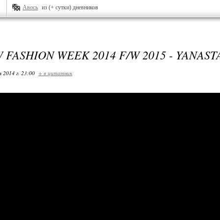
Авось
из (+ сутки) дневников
FASHION WEEK 2014 F/W 2015 - YANASTA
я 2014 г. 23:00
+ в цитатник