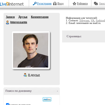
Регистрация
Вход
Рейтинги
Авос
Записи
Друзья
Комментарии
Информация для читателей:
1. Contacts:
Telegram
,
VK
,
Fashion
Interessante
2. Email: interessante на mail.ru.
Страницы:
В друзья
Поиск по дневнику
-