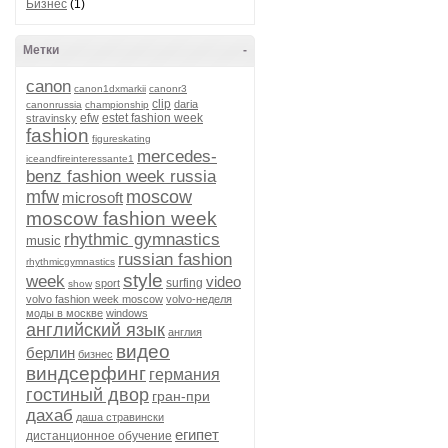
Бизнес
(1)
Метки
-
canon
canon1dxmarkii
canonr3
clip
daria
canonrussia
championship
efw
estet fashion week
stravinsky
fashion
figureskating
mercedes-
iceandfireinteressante1
benz fashion week russia
mfw
moscow
microsoft
moscow fashion week
rhythmic gymnastics
music
russian fashion
rhythmicgymnastics
style
week
video
surfing
sport
show
volvo fashion week moscow
volvo-неделя
моды в москве
windows
английский язык
англия
видео
берлин
бизнес
виндсерфинг
германия
гостиный двор
гран-при
дахаб
даша стравински
египет
дистанционное обучение