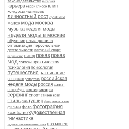
законодательство
интернет
карьера
клип
керри глисон
конкурсы
лёдипламень
личностный рост
лужники
мода
москва
манеж
музыка
неделя моды
неделя моды в москве
обучение
ольга раскина
оптимизация персональной
деятельности
парусный спорт
показ
показ
питер
первенство
мод
практическая
показы
психология
психология
путешествия
расписание
российская
репортаж
репортажи
неделя моды
россия
санкт-
сертификация
петербург
серфинг
спорт
стивен кови
стиль
турнир
сша
фигурноекатание
фотография
фото
фильмы
художественная
хозяйство
гимнастика
цвз манеж
художественнаягимнастика
экстремальный спорт