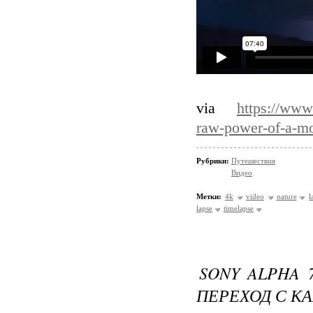
via
https://www
raw-power-of-a-m
Рубрики:
Путешествия
Видео
Метки:
4k
video
nature
l
lapse
timelapse
SONY ALPHA 
ПЕРЕХОД С КА