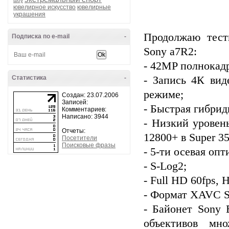
шоу
ювелирное искусство
ювелирные
украшения
Продолжаю тест
Подписка по e-mail
-
Sony a7R2:
- 42MP полнокад
Статистика
-
- Запись 4К вид
режиме;
Создан: 23.07.2006
Записей:
- Быстрая гибрид
Комментариев:
Написано: 3944
- Низкий уровен
Отчеты:
12800+ в Super 3
Посетители
Поисковые фразы
- 5-ти осевая оп
- S-Log2;
- Full HD 60fps, 
- Формат XAVC S
- Байонет Sony 
объективов мн