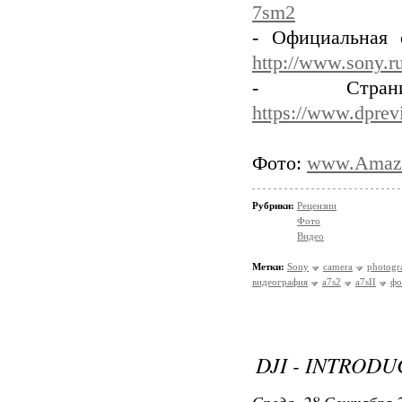
7sm2
- Официальная 
http://www.sony.ru
- Стран
https://www.dprev
Фото:
www.Amaz
Рубрики:
Рецензии
Фото
Видео
Метки:
Sony
camera
photogr
видеография
a7s2
a7sII
фо
DJI - INTRODU
Среда, 28 Сентября 2