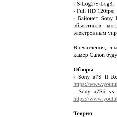
- S-Log2/S-Log3;
- Full HD 120fps;
- Байонет Sony 
объективов мн
электронным упра
Впечатления, сс
камер Canon буду
Обзоры
- Sony a7S II R
https://www.you
- Sony a7Sii vs
https://www.you
Теория