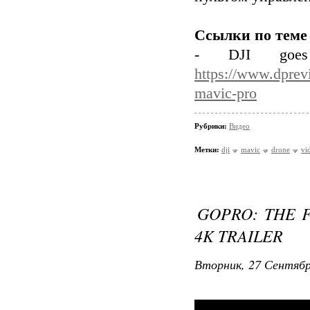
Ссылки по теме
- DJI goes
https://www.dprev
mavic-pro
Рубрики:
Видео
Метки:
dji
mavic
drone
vi
GOPRO: THE 
4K TRAILER
Вторник, 27 Сентябр