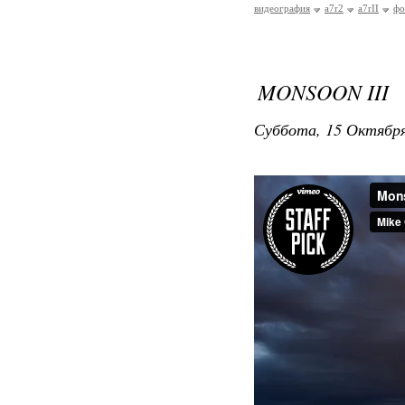
видеография
a7r2
a7rII
фо
MONSOON III
Суббота, 15 Октября