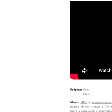
Рубрики:
Мода
Видео
Метки:
MFW
moscow fashion
моды в Москве
мода
Гости
видео
расписание
трансляци