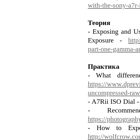
with-the-sony-a7r-
Теория
- Exposing and U
Exposure -
http
part-one-gamma-a
Практика
- What differe
https://www.dprev
uncompressed-raw
- A7Rii ISO Dial 
- Recomme
https://photograph
- How to Expo
http://wolfcrow.co