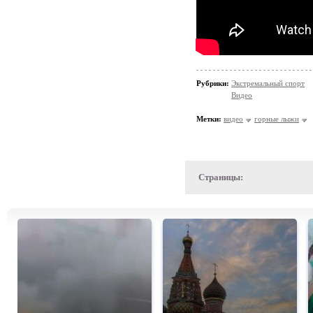
Рубрики:
Экстремальный спорт
Видео
Метки:
видео
горные лыжи
Страницы: