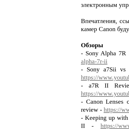
электронным упра
Впечатления, сс
камер Canon буду
Обзоры
- Sony Alpha 7R 
alpha-7r-ii
- Sony a7Sii vs
https://www.you
- a7R II Revi
https://www.you
- Canon Lenses o
review -
https://
- Keeping up with
II -
https://ww