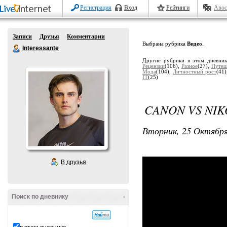
Регистрация
Вход
Рейтинги
Авос
Записи
Друзья
Комментарии
Выбрана рубрика
Видео
.
Interessante
Другие рубрики в этом дневни
Рецензии
(106),
Разное
(27),
Путеш
Мода
(104),
Личностный рост
(41
IT
(25)
CANON VS NIK
Вторник, 25 Октября
В друзья
Поиск по дневнику
-