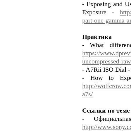
- Exposing and U
Exposure -
http
part-one-gamma-a
Практика
- What differe
https://www.dprev
uncompressed-raw
- A7Rii ISO Dial 
- How to Expo
http://wolfcrow.co
a7s/
Ссылки по теме
- Официальн
http://www.sony.co