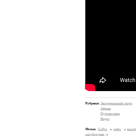
Рубрики:
Экстремальный спорт
Афиша
Путешествия
Видео
Метки:
GoPro
video
snowb
сноубординг