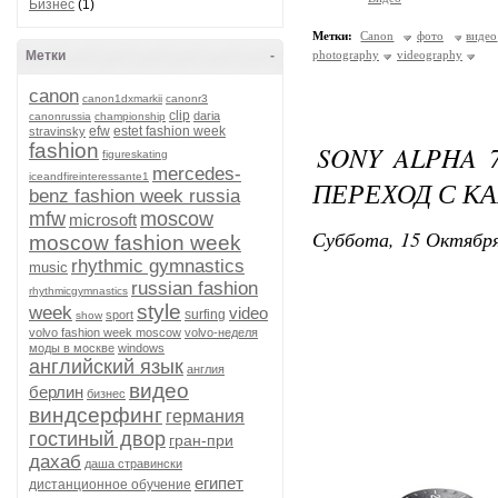
Бизнес
(1)
Метки:
Canon
фото
видео
Метки
-
photography
videography
canon
canon1dxmarkii
canonr3
clip
daria
canonrussia
championship
efw
estet fashion week
stravinsky
fashion
SONY ALPHA 
figureskating
mercedes-
iceandfireinteressante1
ПЕРЕХОД С КА
benz fashion week russia
mfw
moscow
microsoft
Суббота, 15 Октября
moscow fashion week
rhythmic gymnastics
music
russian fashion
rhythmicgymnastics
style
week
video
surfing
sport
show
volvo fashion week moscow
volvo-неделя
моды в москве
windows
английский язык
англия
видео
берлин
бизнес
виндсерфинг
германия
гостиный двор
гран-при
дахаб
даша стравински
египет
дистанционное обучение