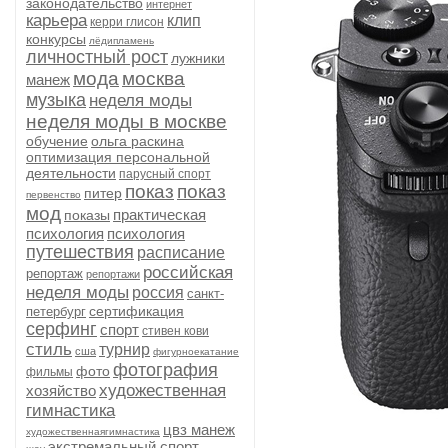
законодательство
интернет
карьера
клип
керри глисон
конкурсы
лёдипламень
личностный рост
лужники
мода
москва
манеж
музыка
неделя моды
неделя моды в москве
обучение
ольга раскина
оптимизация персональной
деятельности
парусный спорт
показ
показ
питер
первенство
мод
практическая
показы
психология
психология
путешествия
расписание
российская
репортаж
репортажи
неделя моды
россия
санкт-
сертификация
петербург
серфинг
спорт
стивен кови
стиль
турнир
сша
фигурноекатание
фотография
фото
фильмы
художественная
хозяйство
гимнастика
цвз манеж
художественнаягимнастика
экстремальный спорт