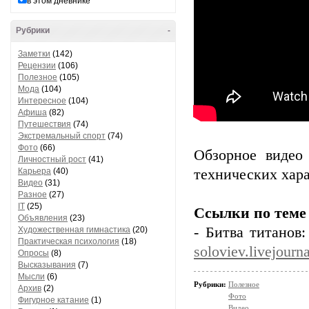
в этом дневнике
Рубрики
-
Заметки
(142)
Рецензии
(106)
Полезное
(105)
Мода
(104)
Интересное
(104)
Афиша
(82)
Путешествия
(74)
Экстремальный спорт
(74)
Фото
(66)
Обзорное видео
Личностный рост
(41)
Карьера
(40)
технических хара
Видео
(31)
Разное
(27)
IT
(25)
Ссылки по теме
Объявления
(23)
- Битва титанов
Художественная гимнастика
(20)
Практическая психология
(18)
soloviev.livejour
Опросы
(8)
Высказывания
(7)
Мысли
(6)
Рубрики:
Полезное
Архив
(2)
Фото
Фигурное катание
(1)
Видео