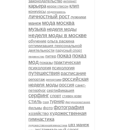
законодательство
интернет
карьера
клип
керри глисон
конкурсы
лёдипламень
личностный рост
лужники
мода
москва
манеж
музыка
неделя моды
неделя моды в москве
обучение
ольга раскина
оптимизация персональной
деятельности
парусный спорт
показ
показ
питер
первенство
мод
практическая
показы
психология
психология
путешествия
расписание
российская
репортаж
репортажи
неделя моды
россия
санкт-
сертификация
петербург
серфинг
спорт
стивен кови
стиль
турнир
сша
фигурноекатание
фотография
фото
фильмы
художественная
хозяйство
гимнастика
цвз манеж
художественнаягимнастика
экстремальный спорт