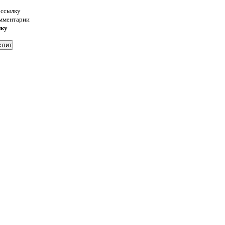
 ссылку
омментарии
нку