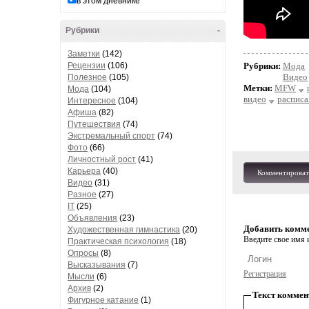
в этом дневнике
Рубрики
-
Заметки
(142)
Рецензии
(106)
Рубрики:
Мода
Видео
Полезное
(105)
Метки:
MFW
Мода
(104)
видео
расписа
Интересное
(104)
Афиша
(82)
Путешествия
(74)
Экстремальный спорт
(74)
Фото
(66)
Личностный рост
(41)
Карьера
(40)
Комментироват
Видео
(31)
Разное
(27)
IT
(25)
Объявления
(23)
Добавить комм
Художественная гимнастика
(20)
Введите свое имя и
Практическая психология
(18)
Опросы
(8)
Высказывания
(7)
Регистрация
Мысли
(6)
Архив
(2)
Текст коммен
Фигурное катание
(1)