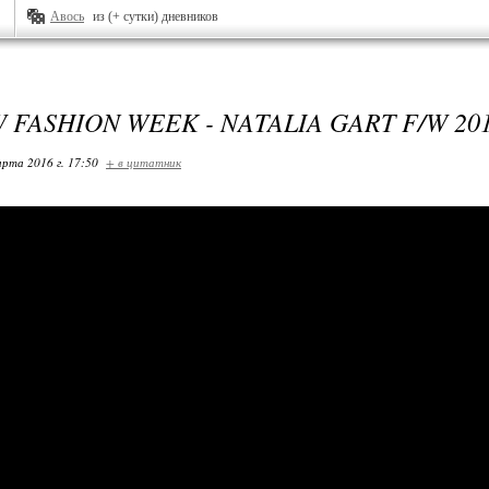
Авось
из (+ сутки) дневников
FASHION WEEK - NATALIA GART F/W 201
арта 2016 г. 17:50
+ в цитатник