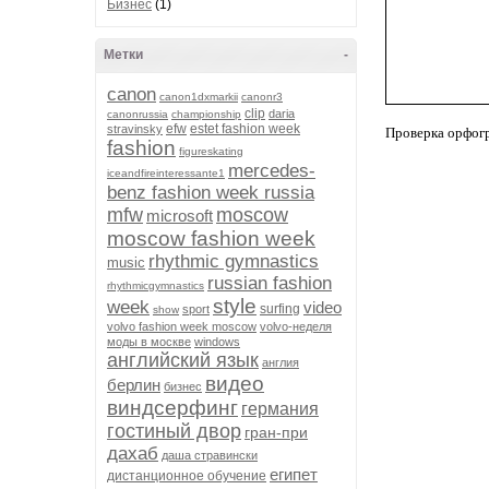
Бизнес
(1)
Метки
-
canon
canon1dxmarkii
canonr3
clip
daria
canonrussia
championship
efw
estet fashion week
stravinsky
Проверка орфог
fashion
figureskating
mercedes-
iceandfireinteressante1
benz fashion week russia
mfw
moscow
microsoft
moscow fashion week
rhythmic gymnastics
music
russian fashion
rhythmicgymnastics
style
week
video
surfing
sport
show
volvo fashion week moscow
volvo-неделя
моды в москве
windows
английский язык
англия
видео
берлин
бизнес
виндсерфинг
германия
гостиный двор
гран-при
дахаб
даша стравински
египет
дистанционное обучение