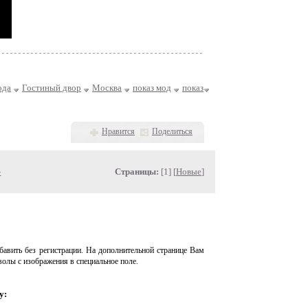
ода
Гостиный двор
Москва
показ мод
показ
Нравится
Поделиться
»
Страницы:
[1] [
Новые
]
авить без регистрации. На дополнительной странице Вам
волы с изображения в специальное поле.
у: