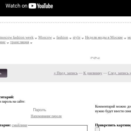
moscow fashion week
Moscow
fashion
style
Неделя моды в Москве
м
ние
трансляция
« Пред. запись
—
К дневнику
—
След. запись 
ь
ентарий:
 пароль на сайте:
Комментарий можно доб
нужно будет ввести сим
Напоминание пароля
тария:
смайлики
Прикрепить картинк