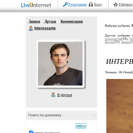
Регистрация
Вход
Рейтинги
Записи
Друзья
Комментарии
Выбрана рубрика
Э
Interessante
Другие рубрики 
психология
(18),
По
Видео
(31),
Бизнес
(
ИНТЕРВ
Четверг, 06 Октяб
В друзья
Поиск по дневнику
-