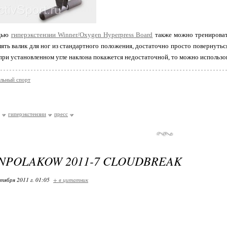
ощью
гиперэкстензии Winner/Oxygen Hyperpress Board
также можно тренироват
ять валик для ног из стандартного положения, достаточно просто повернуть
 при установленном угле наклона покажется недостаточной, то можно использо
льный спорт
гиперэкстензии
пресс
ONPOLAKOW 2011-7 CLOUDBREAK
ктября 2011 г. 01:05
+ в цитатник