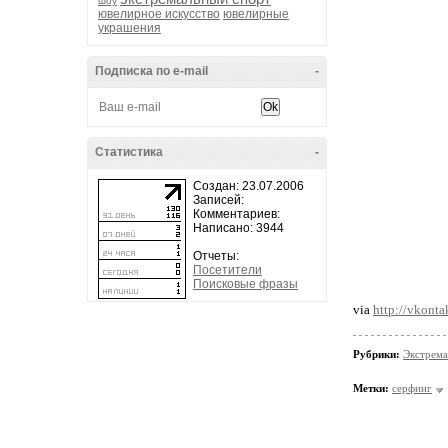
шоу
ювелирное искусство
ювелирные
украшения
Подписка по e-mail
-
Статистика
-
Создан: 23.07.2006
Записей:
Комментариев:
Написано: 3944
Отчеты:
Посетители
Поисковые фразы
via
http://vkonta
Рубрики:
Экстрема
Метки:
серфинг