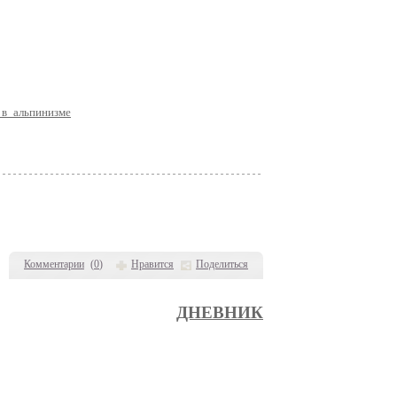
е_в_альпинизме
Комментарии
(
0
)
Нравится
Поделиться
ДНЕВНИК