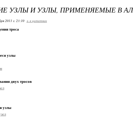
Е УЗЛЫ И УЗЛЫ, ПРИМЕНЯЕМЫЕ В А
бря 2011 г. 23:10
+ в цитатник
ения троса
еся узлы
ом
вания двух тросов
зел
я узлы
зел