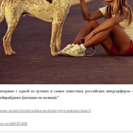
нтервью с одной из лучших и самых известных российских виндсерферов - 
вейврайдинге (катанию по волнам)."
fhome.ru/articles/devushka-na-doske-olya-raskina-chast-2
kte.ru/id8181406