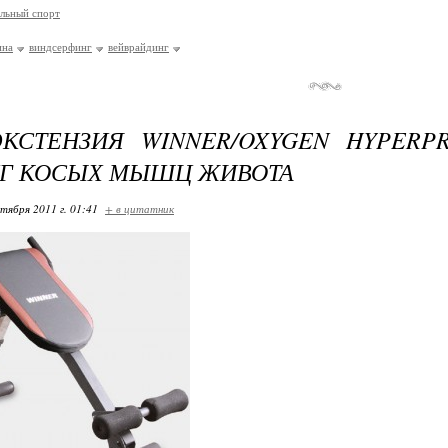
льный спорт
ина
виндсерфинг
вейврайдинг
КСТЕНЗИЯ WINNER/OXYGEN HYPERP
Г КОСЫХ МЫШЦ ЖИВОТА
ктября 2011 г. 01:41
+ в цитатник