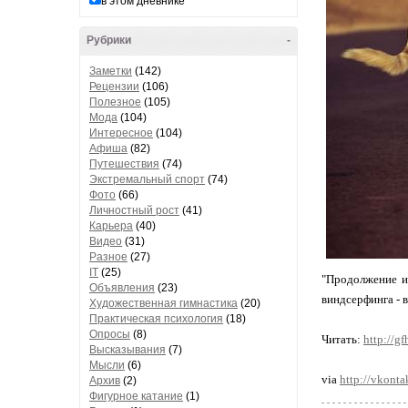
в этом дневнике
Рубрики
-
Заметки
(142)
Рецензии
(106)
Полезное
(105)
Мода
(104)
Интересное
(104)
Афиша
(82)
Путешествия
(74)
Экстремальный спорт
(74)
Фото
(66)
Личностный рост
(41)
Карьера
(40)
Видео
(31)
Разное
(27)
IT
(25)
"Продолжение и
Объявления
(23)
виндсерфинга - 
Художественная гимнастика
(20)
Практическая психология
(18)
Опросы
(8)
Читать:
http://g
Высказывания
(7)
Мысли
(6)
via
http://vkonta
Архив
(2)
Фигурное катание
(1)