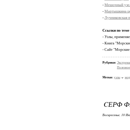
-
Мешочный узе
-
Мартышкина ц
-
Лучниковская п
Ссылки по теме
- Узлы, применя
- Книга "Морски
- Сайт "Морские
Рубрики:
Экстрема
Полезное
Метки:
узлы
мор
CЕРФ Ф
Воскресенье, 10 Ию