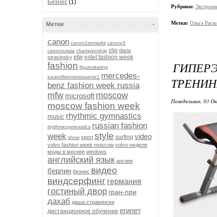
Бизнес
(1)
Рубрики:
Экстрема
Метки:
Ольга Раск
Метки
-
canon
canon1dxmarkii
canonr3
clip
daria
canonrussia
championship
efw
estet fashion week
stravinsky
ГИПЕРЭ
fashion
figureskating
mercedes-
iceandfireinteressante1
ТРЕНИН
benz fashion week russia
mfw
moscow
microsoft
Понедельник, 03 О
moscow fashion week
rhythmic gymnastics
music
russian fashion
rhythmicgymnastics
style
week
video
surfing
sport
show
volvo fashion week moscow
volvo-неделя
моды в москве
windows
английский язык
англия
видео
берлин
бизнес
виндсерфинг
германия
гостиный двор
гран-при
дахаб
даша стравински
египет
дистанционное обучение