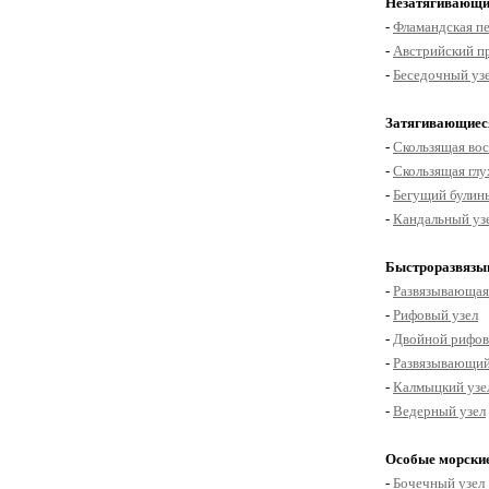
Незатягивающи
-
Фламандская п
-
Австрийский п
-
Беседочный узе
Затягивающиес
-
Скользящая во
-
Скользящая глу
-
Бегущий булин
-
Кандальный уз
Быстроразвязы
-
Развязывающая
-
Рифовый узел
-
Двойной рифов
-
Развязывающий
-
Калмыцкий узе
-
Ведерный узел
Особые морски
-
Бочечный узел