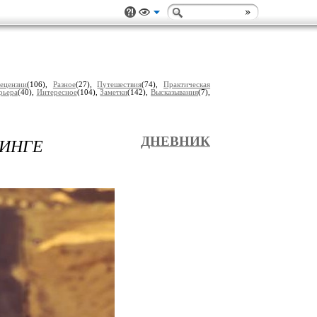
ецензии
(106),
Разное
(27),
Путешествия
(74),
Практическая
рьера
(40),
Интересное
(104),
Заметки
(142),
Высказывания
(7),
ДИНГЕ
ДНЕВНИК