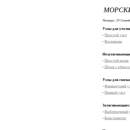
МОРСКИ
Четверг, 29 Сентя
Узлы для утолщ
-
Простой узел
-
Восьмерка
Незатягивающи
-
Простой штык
-
Штык с обнос
Узлы для связы
-
Фламандский у
-
Прямой узел
Затягивающиес
-
Выбленочный у
-
Констриктор