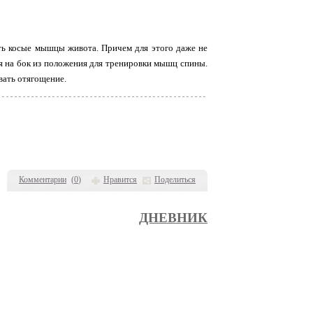
ь косые мышцы живота. Причем для этого даже не
ся на бок из положения для тренировки мышц спины.
вать отягощение.
Комментарии
(
0
)
Нравится
Поделиться
ДНЕВНИК