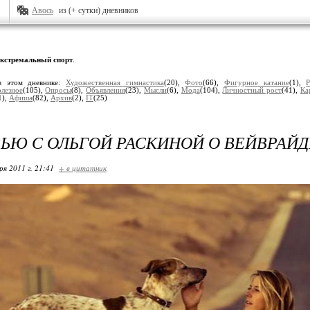
Авось
из (+ сутки) дневников
кстремальный спорт
.
в этом дневнике:
Художественная гимнастика
(20),
Фото
(66),
Фигурное катание
(1),
Р
лезное
(105),
Опросы
(8),
Объявления
(23),
Мысли
(6),
Мода
(104),
Личностный рост
(41),
Ка
1),
Афиша
(82),
Архив
(2),
IT
(25)
ЬЮ С ОЛЬГОЙ РАСКИНОЙ О ВЕЙВРАЙ
ря 2011 г. 21:41
+ в цитатник