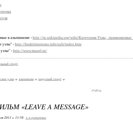
л
епочка
етля
емые в альпинизме -
http://ru.wikipedia.org/wiki/Категория:Узлы,_применяемы
е узлы" -
http://budetinteresno.info/uzli/index.htm
 узлы" -
http://www.muzel.ru/
льный спорт
ские узлы
альпинизм
парусный спорт
ИЛЬМ «LEAVE A MESSAGE»
ля 2011 г. 13:58
+ в цитатник