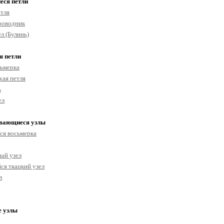
еся петли
етля
роводник
л (Булинь)
я петли
сьмерка
хая петля
ь
ел
вающиеся узлы
ся восьмерка
ый узел
ся ткацкий узел
л
е узлы