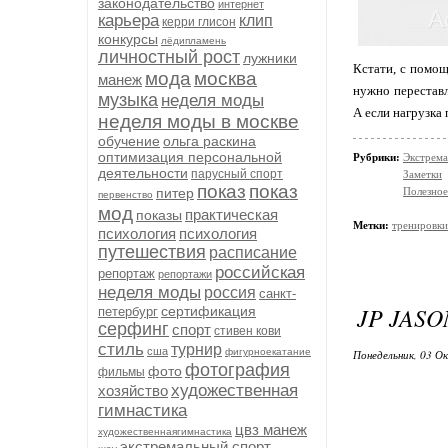
законодательство
интернет
карьера
клип
керри глисон
конкурсы
лёдипламень
личностный рост
лужники
Кстати, с пом
мода
москва
манеж
нужно переставл
музыка
неделя моды
А если нагрузка
неделя моды в москве
обучение
ольга раскина
оптимизация персональной
Рубрики:
Экстрема
деятельности
парусный спорт
Заметки
показ
показ
питер
Полезное
первенство
мод
практическая
показы
Метки:
тренировки
психология
психология
путешествия
расписание
российская
репортаж
репортажи
неделя моды
россия
санкт-
JP JAS
сертификация
петербург
серфинг
спорт
стивен кови
стиль
турнир
сша
фигурноекатание
Понедельник, 03 О
фотография
фото
фильмы
художественная
хозяйство
гимнастика
цвз манеж
художественнаягимнастика
экстремальный спорт