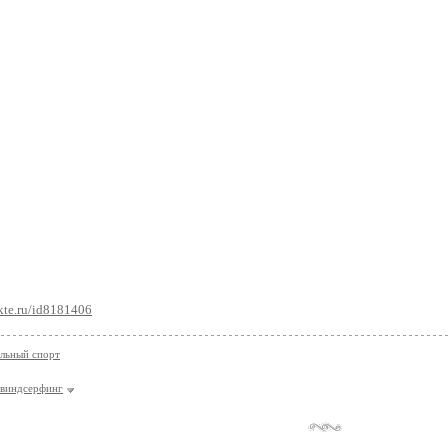
kte.ru/id8181406
льный спорт
виндсерфинг