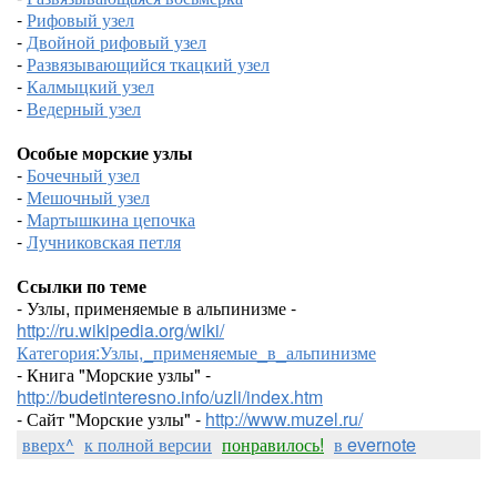
-
Рифовый узел
-
Двойной рифовый узел
-
Развязывающийся ткацкий узел
-
Калмыцкий узел
-
Ведерный узел
Особые морские узлы
-
Бочечный узел
-
Мешочный узел
-
Мартышкина цепочка
-
Лучниковская петля
Ссылки по теме
- Узлы, применяемые в альпинизме -
http://ru.wikipedia.org/wiki/
Категория:Узлы,_применяемые_в_альпинизме
- Книга "Морские узлы" -
http://budetinteresno.info/uzli/index.htm
- Сайт "Морские узлы" -
http://www.muzel.ru/
вверх^
к полной версии
понравилось!
в evernote