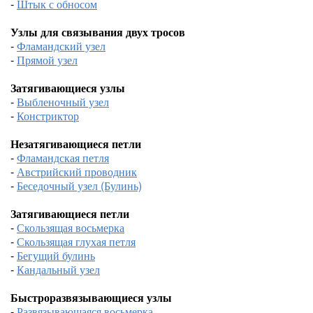
-
Штык с обносом
Узлы для связывания двух тросов
-
Фламандский узел
-
Прямой узел
Затягивающиеся узлы
-
Выбленочный узел
-
Констриктор
Незатягивающиеся петли
-
Фламандская петля
-
Австрийский проводник
-
Беседочный узел (Булинь)
Затягивающиеся петли
-
Скользящая восьмерка
-
Скользящая глухая петля
-
Бегущий булинь
-
Кандальный узел
Быстроразвязывающиеся узлы
-
Развязывающаяся восьмерка