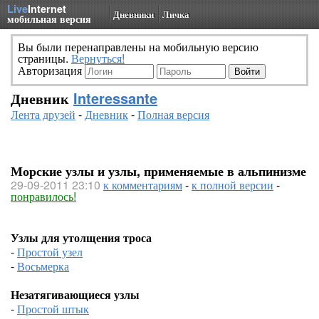
Live
Internet
Дневники
Личка
мобильная версия
Вы были перенаправлены на мобильную версию
страницы.
Вернуться!
Авторизация
Дневник
Interessante
Лента друзей
-
Дневник
-
Полная версия
Морские узлы и узлы, применяемые в альпинизме
29-09-2011 23:10
к комментариям
-
к полной версии
-
понравилось!
Узлы для утолщения троса
-
Простой узел
-
Восьмерка
Незатягивающиеся узлы
-
Простой штык