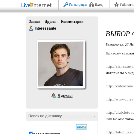
Регистрация
Вход
Рейтинги
Записи
Друзья
Комментарии
Interessante
ВЫБОР 
Воскресенье, 25 Но
Привожу ссылки 
http://afanas.ru/
материалы о вид
http://videozona.
В друзья
http://www.dprev
http://club.foto.r
Поиск по дневнику
-
ним можно также
http://fotoplus.su