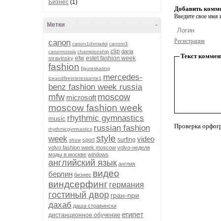
Бизнес
(1)
Добавить комм
Введите свое имя и
Метки
-
Регистрация
canon
canon1dxmarkii
canonr3
clip
daria
canonrussia
championship
Текст коммен
efw
estet fashion week
stravinsky
fashion
figureskating
mercedes-
iceandfireinteressante1
benz fashion week russia
mfw
moscow
microsoft
moscow fashion week
rhythmic gymnastics
music
Проверка орфог
russian fashion
rhythmicgymnastics
style
week
video
surfing
sport
show
volvo fashion week moscow
volvo-неделя
моды в москве
windows
английский язык
англия
видео
берлин
бизнес
виндсерфинг
германия
гостиный двор
гран-при
дахаб
даша стравински
египет
дистанционное обучение