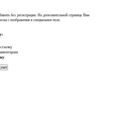
авить без регистрации. На дополнительной странице Вам
волы с изображения в специальное поле.
у:
 ссылку
омментарии
нку