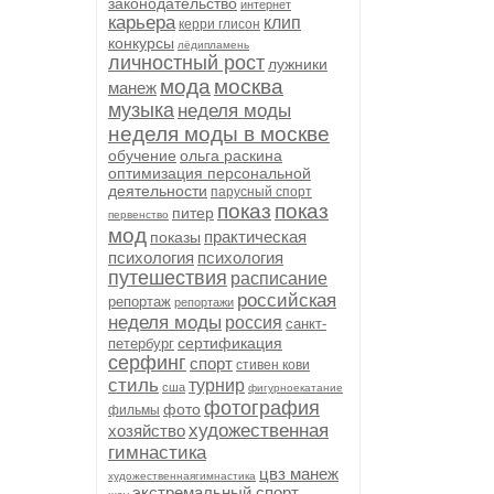
законодательство
интернет
карьера
клип
керри глисон
конкурсы
лёдипламень
личностный рост
лужники
мода
москва
манеж
музыка
неделя моды
неделя моды в москве
обучение
ольга раскина
оптимизация персональной
деятельности
парусный спорт
показ
показ
питер
первенство
мод
практическая
показы
психология
психология
путешествия
расписание
российская
репортаж
репортажи
неделя моды
россия
санкт-
сертификация
петербург
серфинг
спорт
стивен кови
стиль
турнир
сша
фигурноекатание
фотография
фото
фильмы
художественная
хозяйство
гимнастика
цвз манеж
художественнаягимнастика
экстремальный спорт