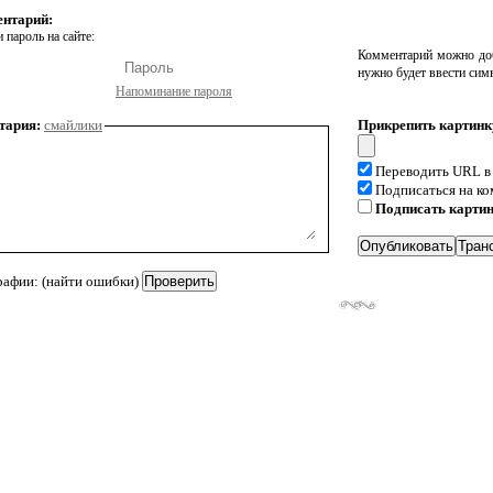
ентарий:
 пароль на сайте:
Комментарий можно доб
нужно будет ввести сим
Напоминание пароля
тария:
смайлики
Прикрепить картинк
Переводить URL в
Подписаться на к
Подписать карти
рафии: (найти ошибки)