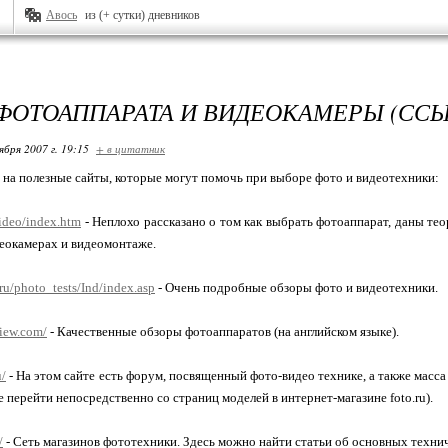
Авось
из (+ сутки) дневников
ФОТОАППАРАТА И ВИДЕОКАМЕРЫ (СС
ября 2007 г. 19:15
+ в цитатник
на полезные сайты, которые могут помочь при выборе фото и видеотехники:
video/index.htm
- Неплохо рассказано о том как выбрать фотоаппарат, даны те
еокамерах и видеомонтаже.
ru/photo_tests/Ind/index.asp
- Очень подробные обзоры фото и видеотехники.
iew.com/
- Качественные обзоры фотоаппаратов (на английском языке).
u/
- На этом сайте есть форум, посвященный фото-видео технике, а также масса
 перейти непосредственно со страниц моделей в интернет-магазине foto.ru).
/
- Сеть магазинов фототехники. Здесь можно найти статьи об основных техни