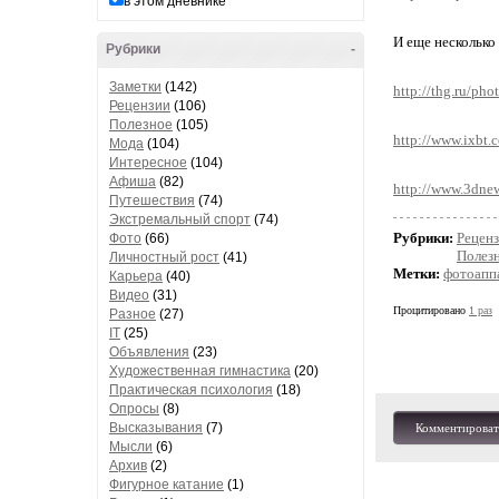
в этом дневнике
И еще несколько
Рубрики
-
Заметки
(142)
http://thg.ru/pho
Рецензии
(106)
Полезное
(105)
http://www.ixbt.
Мода
(104)
Интересное
(104)
Афиша
(82)
http://www.3dnews
Путешествия
(74)
Экстремальный спорт
(74)
Рубрики:
Рецен
Фото
(66)
Полез
Личностный рост
(41)
Метки:
фотоапп
Карьера
(40)
Видео
(31)
Процитировано
1 раз
Разное
(27)
IT
(25)
Объявления
(23)
Художественная гимнастика
(20)
Практическая психология
(18)
Опросы
(8)
Высказывания
(7)
Комментироват
Мысли
(6)
Архив
(2)
Фигурное катание
(1)