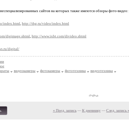
 неспециализированных сайтов на которых также имеются обзоры фото-видео:
to/index.html
,
http://thg.ru/video/index.html
com/digimage.shtml
,
http://www.ixbt.com/divideo.shtml
.ru/digital/
зии
ное
араты
видеокамеры
фотокамеры
фототехника
видеотехника
« Пред. запись
—
К дневнику
—
След. запись 
ь