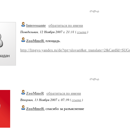
Interessante
обратиться по имени
Понедельник, 12 Ноября 2007 г. 21:31 (
ссылка
)
ZooMmeR
, площадь.
http://lingvo.yandex.ru/de?rpt=slovari&st_translate=2&CardId=SU
ZooMmeR
обратиться по имени
Вторник, 13 Ноября 2007 г. 07:39 (
ссылка
)
ZooMmeR
, спасибо за разъяснение