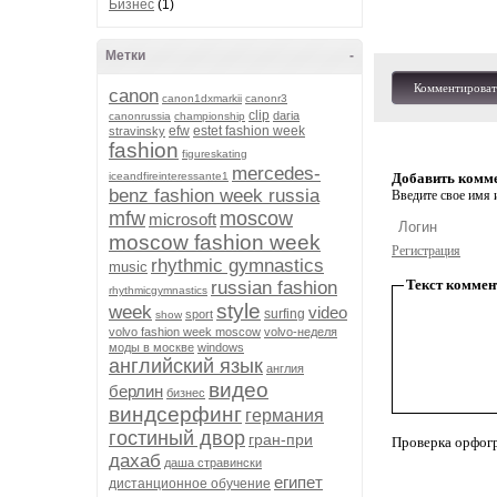
Бизнес
(1)
Метки
-
Комментироват
canon
canon1dxmarkii
canonr3
clip
daria
canonrussia
championship
efw
estet fashion week
stravinsky
fashion
figureskating
mercedes-
iceandfireinteressante1
Добавить комм
benz fashion week russia
Введите свое имя и
mfw
moscow
microsoft
moscow fashion week
Регистрация
rhythmic gymnastics
music
Текст коммен
russian fashion
rhythmicgymnastics
style
week
video
surfing
sport
show
volvo fashion week moscow
volvo-неделя
моды в москве
windows
английский язык
англия
видео
берлин
бизнес
виндсерфинг
германия
гостиный двор
гран-при
Проверка орфог
дахаб
даша стравински
египет
дистанционное обучение