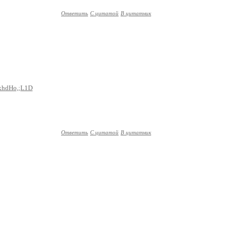
Ответить
С цитатой
В цитатник
GxhdHo,;L1D
Ответить
С цитатой
В цитатник