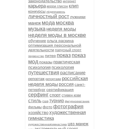
законодательство
интернет
карьера
клип
керри глисон
конкурсы
лёдипламень
личностный рост
лужники
мода
москва
манеж
музыка
неделя моды
неделя моды в москве
обучение
ольга раскина
оптимизация персональной
деятельности
парусный спорт
показ
показ
питер
первенство
мод
практическая
показы
психология
психология
путешествия
расписание
российская
репортаж
репортажи
неделя моды
россия
санкт-
сертификация
петербург
серфинг
спорт
стивен кови
стиль
турнир
сша
фигурноекатание
фотография
фото
фильмы
художественная
хозяйство
гимнастика
цвз манеж
художественнаягимнастика
экстремальный спорт