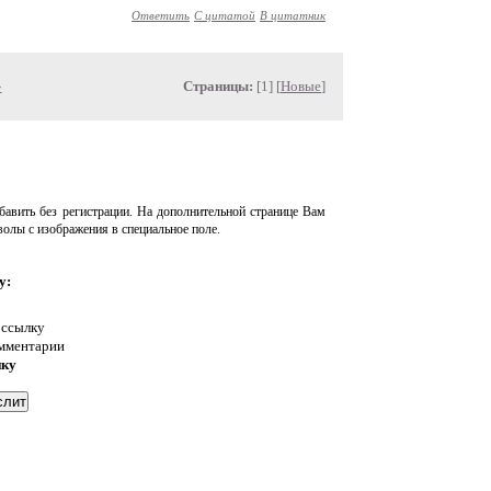
Ответить
С цитатой
В цитатник
»
Страницы:
[1] [
Новые
]
авить без регистрации. На дополнительной странице Вам
волы с изображения в специальное поле.
у:
 ссылку
омментарии
нку