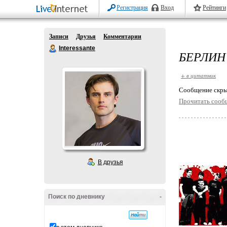
Регистрация
Вход
Рейтинги
Записи
Друзья
Комментарии
Interessante
БЕРЛИН
+ в цитатник
Cообщение скры
Прочитать сооб
В друзья
Поиск по дневнику
-