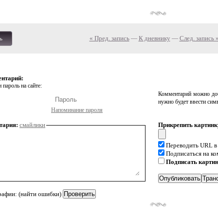
« Пред. запись
—
К дневнику
—
След. запись 
ь
ентарий:
 пароль на сайте:
Комментарий можно доб
нужно будет ввести сим
Напоминание пароля
тария:
смайлики
Прикрепить картинк
Переводить URL в
Подписаться на к
Подписать карти
рафии: (найти ошибки)