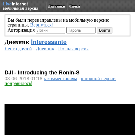
Live
Internet
Дневники
Личка
мобильная версия
Вы были перенаправлены на мобильную версию
страницы.
Вернуться!
Авторизация
Дневник
Interessante
Лента друзей
-
Дневник
-
Полная версия
DJI - Introducing the Ronin-S
03-06-2018 01:18
к комментариям
-
к полной версии
-
понравилось!