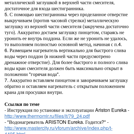
металлической заглушкой в верхней части смесителя,
достаточное для входа шестигранника.
5. С помощью шестигранника через проделанное отверстие
выкручиваем (против часовой стрелки) металлическую
заглушку из верхней части смесителя (закручена достаточно
туго). Аккуратно достаем заглушку пинцетом, стараясь не
уронить ее внутрь поддона. Если же не уронить не удалось,
то выполняем полностью основной метод, начиная с п.4.
6. Размещаем нагреватель вертикально для быстрого слива
воды через поддон (в нижней части предусмотрено
дренажное отверстие). Для более быстрого и полного слива
воды кран смесителя должен быть максимально открыт в
положении "горячая вода".
7. Аккуратно вставляем пинцетом и заворачиваем заглушку
обратно и оставляем нагреватель с открытым положением
крана для просушки внутри.
Ссылки по теме
- Инструкция по установке и эксплуатации Ariston Eureka -
http://www.thermomir.ru/files/it/79_24.pdf
- "Водонагреватель ARISTON Eureka. Годится?" -
http://www.mastercity.ru/vforum/archive/index.php/t-
4495.html