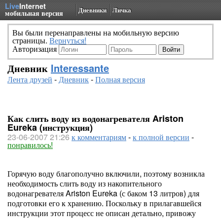
Live
Internet
Дневники
Личка
мобильная версия
Вы были перенаправлены на мобильную версию
страницы.
Вернуться!
Авторизация
Дневник
Interessante
Лента друзей
-
Дневник
-
Полная версия
Как слить воду из водонагревателя Ariston
Eureka (инструкция)
23-06-2007 21:26
к комментариям
-
к полной версии
-
понравилось!
Горячую воду благополучно включили, поэтому возникла
необходимость слить воду из накопительного
водонагревателя Ariston Eureka (с баком 13 литров) для
подготовки его к хранению. Поскольку в прилагавшейся
инструкции этот процесс не описан детально, привожу