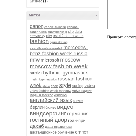
Бизнес
(1)
Метки
-
canon
canon1dxmarkii
canonr3
clip
daria
canonrussia
championship
efw
estet fashion week
stravinsky
Проверка орфог
fashion
figureskating
mercedes-
iceandfireinteressante1
benz fashion week russia
mfw
moscow
microsoft
moscow fashion week
rhythmic gymnastics
music
russian fashion
rhythmicgymnastics
style
week
video
surfing
sport
show
volvo fashion week moscow
volvo-неделя
моды в москве
windows
английский язык
англия
видео
берлин
бизнес
виндсерфинг
германия
гостиный двор
гран-при
дахаб
даша стравински
египет
дистанционное обучение