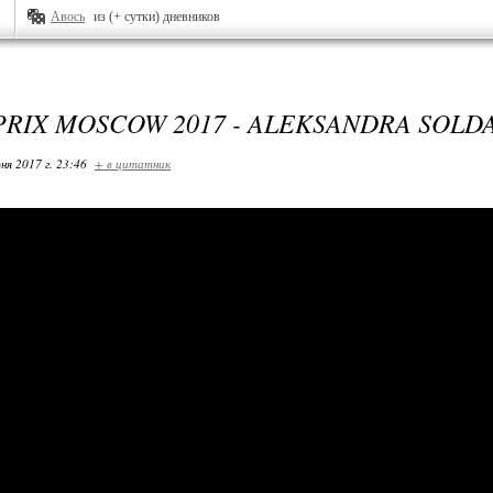
Авось
из (+ сутки) дневников
RIX MOSCOW 2017 - ALEKSANDRA SOLD
ня 2017 г. 23:46
+ в цитатник