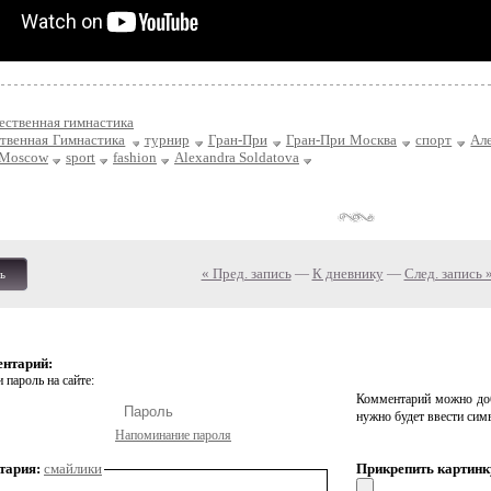
ественная гимнастика
твенная Гимнастика
турнир
Гран-При
Гран-При Москва
спорт
Ал
 Moscow
sport
fashion
Alexandra Soldatova
« Пред. запись
—
К дневнику
—
След. запись 
ь
ентарий:
 пароль на сайте:
Комментарий можно доб
нужно будет ввести сим
Напоминание пароля
тария:
смайлики
Прикрепить картинк