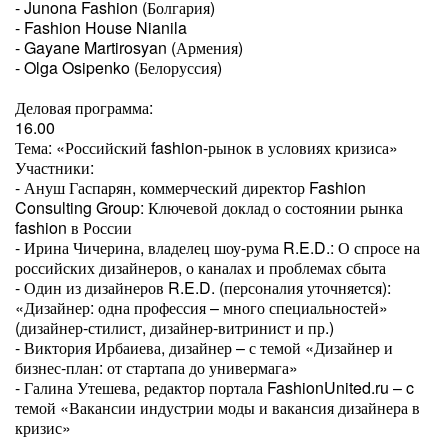
- Junona Fashion (Болгария)
- Fashion House Nianila
- Gayane Martirosyan (Армения)
- Olga Osipenko (Белоруссия)
Деловая программа:
16.00
Тема: «Российский fashion-рынок в условиях кризиса»
Участники:
- Ануш Гаспарян, коммерческий директор Fashion
Consulting Group: Ключевой доклад о состоянии рынка
fashion в России
- Ирина Чичерина, владелец шоу-рума R.E.D.: О спросе на
российских дизайнеров, о каналах и проблемах сбыта
- Один из дизайнеров R.E.D. (персоналия уточняется):
«Дизайнер: одна профессия – много специальностей»
(дизайнер-стилист, дизайнер-витринист и пр.)
- Виктория Ирбаиева, дизайнер – с темой «Дизайнер и
бизнес-план: от стартапа до универмага»
- Галина Утешева, редактор портала FashionUnited.ru – c
темой «Вакансии индустрии моды и вакансия дизайнера в
кризис»