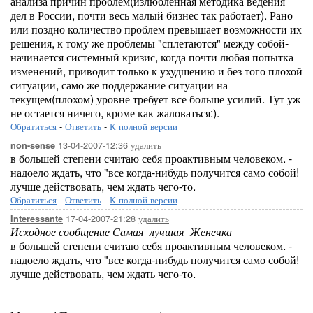
анализа причин проблем(излюбленная методика ведения
дел в России, почти весь малый бизнес так работает). Рано
или поздно количество проблем превышает возможности их
решения, к тому же проблемы "сплетаются" между собой-
начинается системный кризис, когда почти любая попытка
изменений, приводит только к ухудшению и без того плохой
ситуации, само же поддержание ситуации на
текущем(плохом) уровне требует все больше усилий. Тут уж
не остается ничего, кроме как жаловаться:).
Обратиться
-
Ответить
-
К полной версии
13-04-2007-12:36
удалить
non-sense
в большей степени считаю себя проактивным человеком. -
надоело ждать, что "все когда-нибудь получится само собой!
лучше действовать, чем ждать чего-то.
Обратиться
-
Ответить
-
К полной версии
17-04-2007-21:28
удалить
Interessante
Исходное сообщение Самая_лучшая_Женечка
в большей степени считаю себя проактивным человеком. -
надоело ждать, что "все когда-нибудь получится само собой!
лучше действовать, чем ждать чего-то.