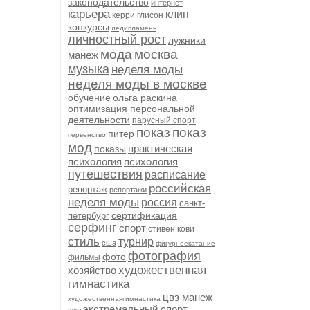
законодательство
интернет
карьера
клип
керри глисон
конкурсы
лёдипламень
личностный рост
лужники
мода
москва
манеж
музыка
неделя моды
неделя моды в москве
обучение
ольга раскина
оптимизация персональной
деятельности
парусный спорт
показ
показ
питер
первенство
мод
практическая
показы
психология
психология
путешествия
расписание
российская
репортаж
репортажи
неделя моды
россия
санкт-
сертификация
петербург
серфинг
спорт
стивен кови
стиль
турнир
сша
фигурноекатание
фотография
фото
фильмы
художественная
хозяйство
гимнастика
цвз манеж
художественнаягимнастика
экстремальный спорт