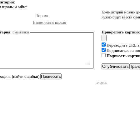
ентарий:
 пароль на сайте:
Комментарий можно доб
нужно будет ввести сим
Напоминание пароля
тария:
смайлики
Прикрепить картинк
Переводить URL в
Подписаться на к
Подписать карти
рафии: (найти ошибки)