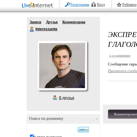
Регистрация
Вход
Рейтинги
Записи
Друзья
Комментарии
Interessante
ЭКСПРЕ
ГЛАГОЛО
+ в цитатник
Cообщение скры
Прочитать сооб
В друзья
Комментироват
Поиск по дневнику
-