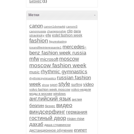
Бизнес
(1)
Метки
-
canon
canon1dxmarkii
canonr3
clip
daria
canonrussia
championship
efw
estet fashion week
stravinsky
fashion
figureskating
mercedes-
iceandfireinteressante1
benz fashion week russia
mfw
moscow
microsoft
moscow fashion week
rhythmic gymnastics
music
russian fashion
rhythmicgymnastics
style
week
video
surfing
sport
show
volvo fashion week moscow
volvo-неделя
моды в москве
windows
английский язык
англия
видео
берлин
бизнес
виндсерфинг
германия
гостиный двор
гран-при
дахаб
даша стравински
египет
дистанционное обучение