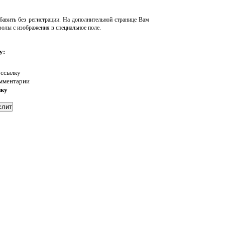
авить без регистрации. На дополнительной странице Вам
волы с изображения в специальное поле.
у:
 ссылку
омментарии
нку