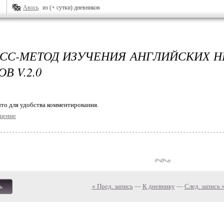
Авось
из (+ сутки) дневников
СС-МЕТОД ИЗУЧЕНИЯ АНГЛИЙСКИХ 
В V.2.0
то для удобства комментирования.
щение
« Пред. запись
—
К дневнику
—
След. запись 
ь