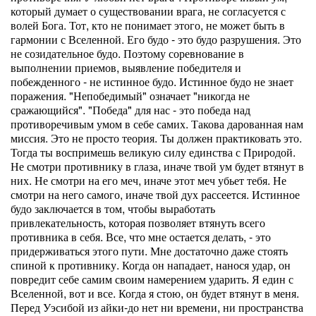
который думает о существовании врага, не согласуется с
волей Бога. Тот, кто не понимает этого, не может быть в
гармонии с Вселенной. Его будо - это будо разрушения. Это
не созидательное будо. Поэтому соревнование в
выполнении приемов, выявление победителя и
побежденного - не истинное будо. Истинное будо не знает
поражения. "Непобедимый" означает "никогда не
сражающийся". "Победа" для нас - это победа над
противоречивым умом в себе самих. Такова дарованная нам
миссия. Это не просто теория. Ты должен практиковать это.
Тогда ты воспримешь великую силу единства с Природой.
Не смотри противнику в глаза, иначе твой ум будет втянут в
них. Не смотри на его меч, иначе этот меч убьет тебя. Не
смотри на него самого, иначе твой дух рассеется. Истинное
будо заключается в том, чтобы выработать
привлекательность, которая позволяет втянуть всего
противника в себя. Все, что мне остается делать, - это
придерживаться этого пути. Мне достаточно даже стоять
спиной к противнику. Когда он нападает, нанося удар, он
повредит себе самим своим намерением ударить. Я един с
Вселенной, вот и все. Когда я стою, он будет втянут в меня.
Перед Уэсибой из айки-до нет ни времени, ни пространства