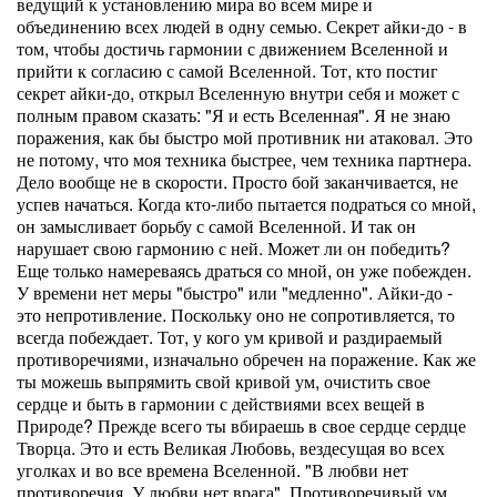
ведущий к установлению мира во всем мире и
объединению всех людей в одну семью. Секрет айки-до - в
том, чтобы достичь гармонии с движением Вселенной и
прийти к согласию с самой Вселенной. Тот, кто постиг
секрет айки-до, открыл Вселенную внутри себя и может с
полным правом сказать: "Я и есть Вселенная". Я не знаю
поражения, как бы быстро мой противник ни атаковал. Это
не потому, что моя техника быстрее, чем техника партнера.
Дело вообще не в скорости. Просто бой заканчивается, не
успев начаться. Когда кто-либо пытается подраться со мной,
он замысливает борьбу с самой Вселенной. И так он
нарушает свою гармонию с ней. Может ли он победить?
Еще только намереваясь драться со мной, он уже побежден.
У времени нет меры "быстро" или "медленно". Айки-до -
это непротивление. Поскольку оно не сопротивляется, то
всегда побеждает. Тот, у кого ум кривой и раздираемый
противоречиями, изначально обречен на поражение. Как же
ты можешь выпрямить свой кривой ум, очистить свое
сердце и быть в гармонии с действиями всех вещей в
Природе? Прежде всего ты вбираешь в свое сердце сердце
Творца. Это и есть Великая Любовь, вездесущая во всех
уголках и во все времена Вселенной. "В любви нет
противоречия. У любви нет врага". Противоречивый ум,