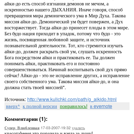
айки-до есть способ изгнания демонов не мечом, а
искренностью нашего ДЫХАНИЯ. Иначе говоря, способ
превращения мира демонического ума в Мир Духа. Такова
миссия айки-до. Демонический ум будет повержен, а Дух
восторжествует. Тогда айки-до принесет плоды в этом мире.
Без будо нация приходит в упадок, потому что будо - это
жизнь, посвященная любовной защите, и источник
познавательной деятельности. Тот, кто стремится изучать
айки-до, должен раскрыть свой ум, слушать искренность
Бога посредством айки и практиковать ее. Ты должен
понимать айки, практиковать его и постоянно
совершенствоваться. Начинай воспитывать свой дух прямо
сейчас! Айки-до - это не исправление других, а исправление
своего собственного ума. Такова миссия айки-до, и она
должна стать твоей миссией".
Источник:
http://www.kulichki.com/path/g_aikido.html
вверх^
к полной версии
понравилось!
в evernote
Комментарии (1):
17-03-2007-19:32
удалить
Супер_Влюбленная
красота!меня это поразила и взяла за душу!