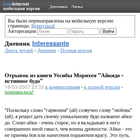
Live
Internet
Дневники
Личка
мобильная версия
Вы были перенаправлены на мобильную версию
страницы.
Вернуться!
Авторизация
Дневник
Interessante
Лента друзей
-
Дневник
-
Полная версия
Отрывок из книги Уесибы Морихея "Айкидо -
истинное будо"
16-03-2007 23:32
к комментариям
-
к полной версии
-
понравилось!
"Поскольку слово "гармония" (ай) созвучно слову "любовь"
(ай), я решил дать своему уникальному будо название айки-
до. Слово айки - очень старое, но я вкладываю в него
совершенно иной смысл, чем воины древности. Айки - это
не приемы боя или нанесения поражения врагу. Это путь,