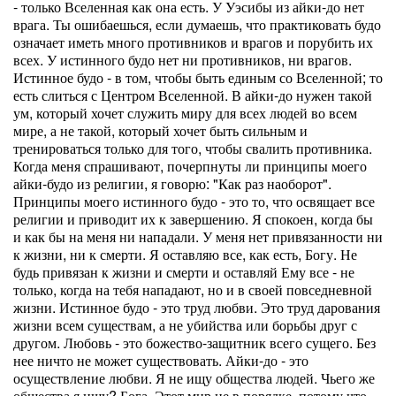
- только Вселенная как она есть. У Уэсибы из айки-до нет
врага. Ты ошибаешься, если думаешь, что практиковать будо
означает иметь много противников и врагов и порубить их
всех. У истинного будо нет ни противников, ни врагов.
Истинное будо - в том, чтобы быть единым со Вселенной; то
есть слиться с Центром Вселенной. В айки-до нужен такой
ум, который хочет служить миру для всех людей во всем
мире, а не такой, который хочет быть сильным и
тренироваться только для того, чтобы свалить противника.
Когда меня спрашивают, почерпнуты ли принципы моего
айки-будо из религии, я говорю: "Как раз наоборот".
Принципы моего истинного будо - это то, что освящает все
религии и приводит их к завершению. Я спокоен, когда бы
и как бы на меня ни нападали. У меня нет привязанности ни
к жизни, ни к смерти. Я оставляю все, как есть, Богу. Не
будь привязан к жизни и смерти и оставляй Ему все - не
только, когда на тебя нападают, но и в своей повседневной
жизни. Истинное будо - это труд любви. Это труд дарования
жизни всем существам, а не убийства или борьбы друг с
другом. Любовь - это божество-защитник всего сущего. Без
нее ничто не может существовать. Айки-до - это
осуществление любви. Я не ищу общества людей. Чьего же
общества я ищу? Бога. Этот мир не в порядке, потому что