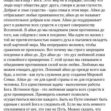
люди ищут общества друг друга, говоря и делая глупости.
Добрые и злые существа - одна семья в этом мире. Айки-до
отбрасывает любые привязанности; айки-до не называет
относительное добрым или злым. Айки-до поддерживает
рост и развитие всех существ и служит совершенству
Вселенной. В айки-до мы овладеваем умом противника до
того, как сойдемся с ним в поединке. Мы идем по жизни с
той же притягательностью нашего духа и пытаемся овладеть
всей картиной мира. Мы непрерывно молимся, чтобы
сражения не произошло. Вот почему мы строго запрещаем
поединки в айки-до. Дух айки-до - это дух любовной атаки
и спокойного примирения. С этой целью мы связываем и
объединяем противников силой воли любви. Любовью мы
можем очищать других. Понимай айки-до прежде всего как
будо, а потом - как путь служения делу создания Мировой
Семьи. Айки-до - не для одной страны и не для отдельного
человека. Его единственная задача - выполнение работы
Бога. Истинное будо - это любовная защита всех существ в
духе примирения. Примирить означает позволить
осуществиться миссии каждого. Быть на Пути означает быть
единым с волей Бога и следовать ей. Если мы хоть немного
отклоняемся от нее, это уже не Путь. Можно сказать, что