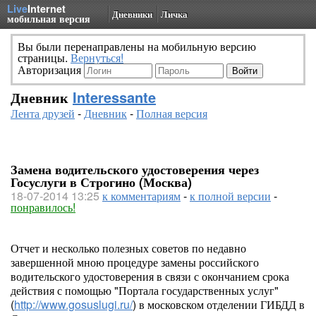
Live
Internet
Дневники
Личка
мобильная версия
Вы были перенаправлены на мобильную версию
страницы.
Вернуться!
Авторизация
Дневник
Interessante
Лента друзей
-
Дневник
-
Полная версия
Замена водительского удостоверения через
Госуслуги в Строгино (Москва)
18-07-2014 13:25
к комментариям
-
к полной версии
-
понравилось!
Отчет и несколько полезных советов по недавно
завершенной мною процедуре замены российского
водительского удостоверения в связи с окончанием срока
действия с помощью "Портала государственных услуг"
(
http://www.gosuslugi.ru/
) в московском отделении ГИБДД в