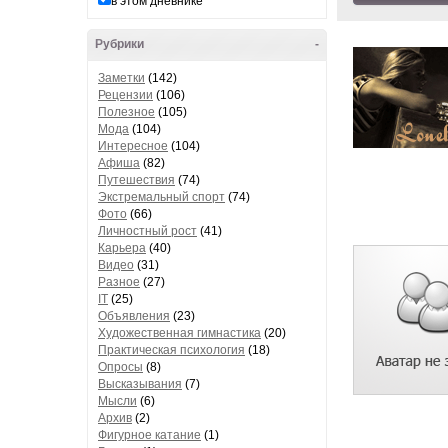
в этом дневнике
Рубрики
-
Заметки
(142)
Рецензии
(106)
Полезное
(105)
Мода
(104)
Интересное
(104)
Афиша
(82)
Путешествия
(74)
Экстремальный спорт
(74)
Фото
(66)
Личностный рост
(41)
Карьера
(40)
Видео
(31)
Разное
(27)
IT
(25)
Объявления
(23)
Художественная гимнастика
(20)
Практическая психология
(18)
Опросы
(8)
Высказывания
(7)
Мысли
(6)
Архив
(2)
Фигурное катание
(1)