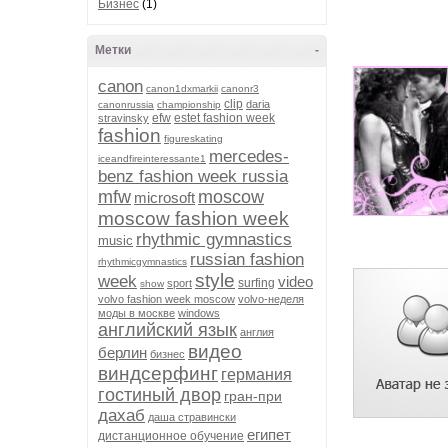
Бизнес
(1)
Метки
-
canon
canon1dxmarkii
canonr3
clip
daria
canonrussia
championship
efw
estet fashion week
stravinsky
fashion
figureskating
mercedes-
iceandfireinteressante1
benz fashion week russia
mfw
moscow
microsoft
moscow fashion week
rhythmic gymnastics
music
russian fashion
rhythmicgymnastics
style
week
video
surfing
sport
show
volvo fashion week moscow
volvo-неделя
моды в москве
windows
английский язык
англия
видео
берлин
бизнес
виндсерфинг
германия
гостиный двор
гран-при
дахаб
даша стравински
египет
дистанционное обучение