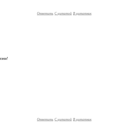
Ответить
С цитатой
В цитатник
изни!
Ответить
С цитатой
В цитатник