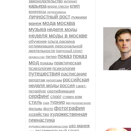
законодательство
интернет
карьера
клип
керри глисон
конкурсы
лёдипламень
личностный рост
лужники
мода
москва
манеж
музыка
неделя моды
неделя моды в москве
обучение
ольга раскина
оптимизация персональной
деятельности
парусный спорт
показ
показ
питер
первенство
мод
практическая
показы
психология
психология
путешествия
расписание
российская
репортаж
репортажи
неделя моды
россия
санкт-
сертификация
петербург
серфинг
спорт
стивен кови
стиль
турнир
сша
фигурноекатание
фотография
фото
фильмы
художественная
хозяйство
гимнастика
цвз манеж
художественнаягимнастика
экстремальный спорт