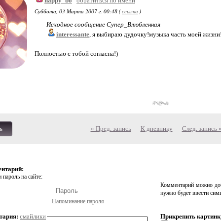
happy_bo
обратиться по имени
Суббота, 03 Марта 2007 г. 00:48 (
ссылка
)
Исходное сообщение Супер_Влюбленная
interessante
, я выбираю дудочку!музыка часть моей жизни
Полностью с тобой согласна!)
« Пред. запись
—
К дневнику
—
След. запись 
ь
ентарий:
 пароль на сайте:
Комментарий можно доб
нужно будет ввести сим
Напоминание пароля
тария:
смайлики
Прикрепить картинк