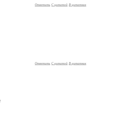
Ответить
С цитатой
В цитатник
Ответить
С цитатой
В цитатник
!