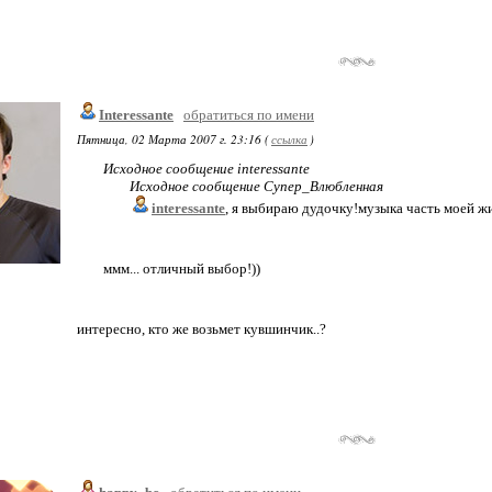
Interessante
обратиться по имени
Пятница, 02 Марта 2007 г. 23:16 (
ссылка
)
Исходное сообщение interessante
Исходное сообщение Супер_Влюбленная
interessante
, я выбираю дудочку!музыка часть моей ж
ммм... отличный выбор!))
интересно, кто же возьмет кувшинчик..?