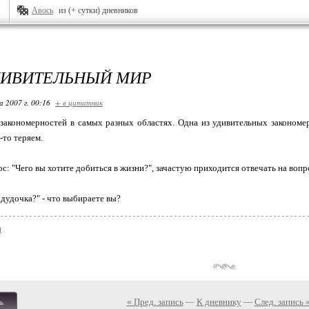
Авось
из (+ сутки) дневников
ДИВИТЕЛЬНЫЙ МИР
 2007 г. 00:16
+ в цитатник
акономерностей в самых разных областях. Одна из удивительных закономер
-то теряем.
с: "Чего вы хотите добиться в жизни?", зачастую приходится отвечать на вопро
дудочка?" - что выбираете вы?
и
« Пред. запись
—
К дневнику
—
След. запись 
ь