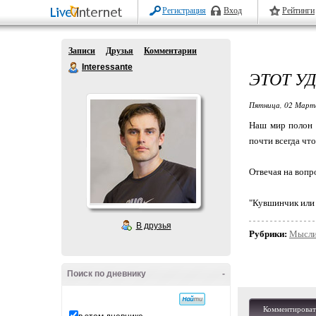
Регистрация
Вход
Рейтинги
Записи
Друзья
Комментарии
Interessante
ЭТОТ У
Пятница, 02 Марта
Наш мир полон з
почти всегда что
Отвечая на вопро
"Кувшинчик или 
В друзья
Рубрики:
Мысл
Поиск по дневнику
-
Комментироват