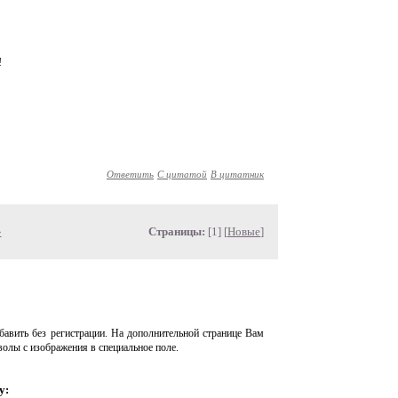
!
Ответить
С цитатой
В цитатник
»
Страницы:
[1] [
Новые
]
авить без регистрации. На дополнительной странице Вам
волы с изображения в специальное поле.
у: