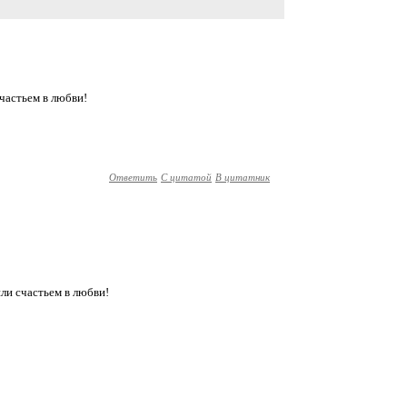
частьем в любви!
Ответить
С цитатой
В цитатник
ли счастьем в любви!