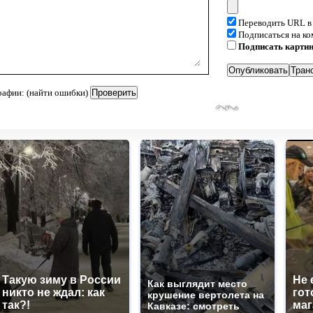
Переводить URL в
Подписаться на к
Подписать карти
рафии: (найти ошибки)
Такую зиму в России
Не 
Как выглядит место
никто не ждал: как
гот
крушение вертолета на
так?!
маг
Кавказе: смотреть