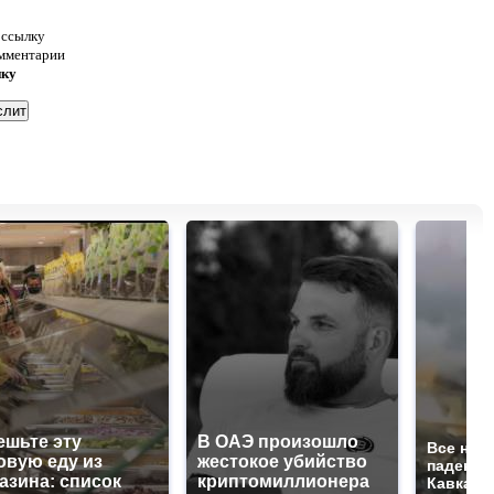
 ссылку
омментарии
нку
ешьте эту
В ОАЭ произошло
Все нов
овую еду из
жестокое убийство
падению
азина: список
криптомиллионера
Кавказе: