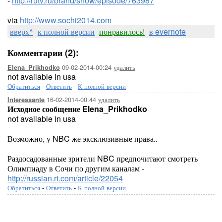
-
http://rutv.ru/brand/show/episode/763987
via
http://www.sochi2014.com
вверх^
к полной версии
понравилось!
в evernote
Комментарии (2):
09-02-2014-00:24
удалить
Elena_Prikhodko
not available in usa
Обратиться
-
Ответить
-
К полной версии
16-02-2014-00:44
удалить
Interessante
Исходное сообщение Elena_Prikhodko
not available in usa
Возможно, у NBC же эксклюзивные права..
Раздосадованные зрители NBC предпочитают смотреть
Олимпиаду в Сочи по другим каналам -
http://russian.rt.com/article/22054
Обратиться
-
Ответить
-
К полной версии