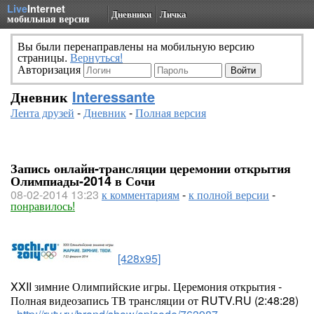
Live
Internet
Дневники
Личка
мобильная версия
Вы были перенаправлены на мобильную версию
страницы.
Вернуться!
Авторизация
Дневник
Interessante
Лента друзей
-
Дневник
-
Полная версия
Запись онлайн-трансляции церемонии открытия
Олимпиады-2014 в Сочи
08-02-2014 13:23
к комментариям
-
к полной версии
-
понравилось!
[428x95]
XXII зимние Олимпийские игры. Церемония открытия -
Полная видеозапись ТВ трансляции от RUTV.RU (2:48:28)