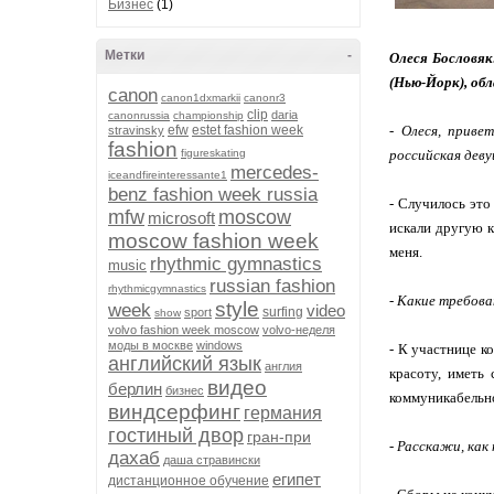
Бизнес
(1)
Метки
-
Олеся Бословя
(Нью-Йорк), об
canon
canon1dxmarkii
canonr3
clip
daria
canonrussia
championship
efw
estet fashion week
- Олеся, приве
stravinsky
fashion
figureskating
российская деву
mercedes-
iceandfireinteressante1
benz fashion week russia
- Случилось это
mfw
moscow
microsoft
искали другую к
moscow fashion week
меня.
rhythmic gymnastics
music
russian fashion
rhythmicgymnastics
- Какие требова
style
week
video
surfing
sport
show
volvo fashion week moscow
volvo-неделя
моды в москве
windows
- К участнице к
английский язык
англия
красоту, иметь
видео
берлин
бизнес
коммуникабельно
виндсерфинг
германия
гостиный двор
гран-при
- Расскажи, как
дахаб
даша стравински
египет
дистанционное обучение