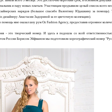
урс заняли всего 3 месяца. Это достаточно короткий срок, в основном девушки 
упальник и пару новых платьев. Участницам предъявили целый список всего не
изайнерских нарядов (большое спасибо Валентину Юдашкину за помощь). 
о дизайнеру Анастасии Задориной за ее цветочную коллекцию).
помощь мне оказал шоу рум Oz Fashion Agency, предоставив огромное количе
рия - это творческий номер. И здесь я подошла со всей ответственность
том России Борисом Эйфманом мы подготовили хореографический номер "Русс