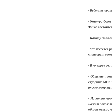
- Будет ли тран
- Конкурс будет
Финал состоится 
- Какой у тебя 
- Что касается 
спонсорам, съемо
- В конкурсе уч
- Общение проис
студентка МГУ, 
русскоговорящим
- Насколько мо
может показатьс
обязанностям, к