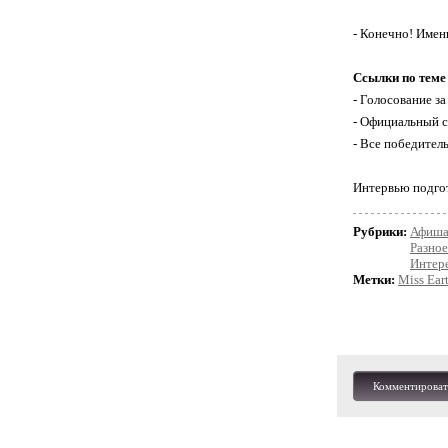
- Конечно! Именн
Ссылки по теме
- Голосование за
- Официальный с
- Все победител
Интервью подго
Рубрики:
Афиш
Разное
Интер
Метки:
Miss Ear
Комментироват