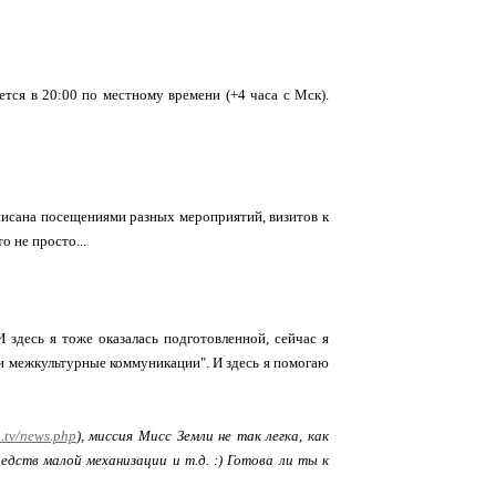
ется в 20:00 по местному времени (+4 часа с Мск).
списана посещениями разных мероприятий, визитов к
о не просто...
 здесь я тоже оказалась подготовленной, сейчас я
 и межкультурные коммуникации". И здесь я помогаю
.tv/news.php
), миссия Мисс Земли не так легка, как
едств малой механизации и т.д. :) Готова ли ты к