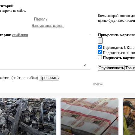
ентарий:
 пароль на сайте:
Комментарий можно доб
нужно будет ввести сим
Напоминание пароля
тария:
смайлики
Прикрепить картинк
Переводить URL в
Подписаться на к
Подписать карти
рафии: (найти ошибки)