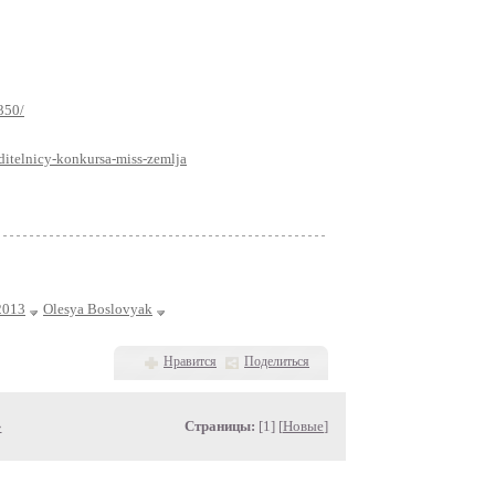
350/
ditelnicy-konkursa-miss-zemlja
2013
Olesya Boslovyak
Нравится
Поделиться
»
Страницы:
[1] [
Новые
]