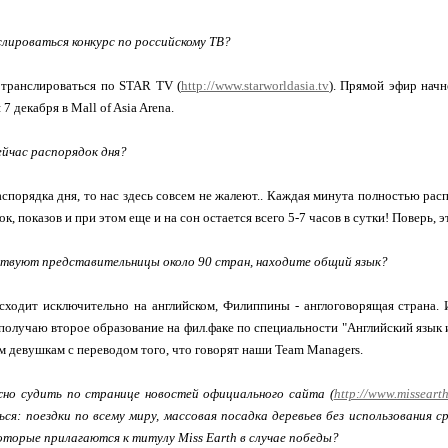
слироваться конкурс по российскому ТВ?
 транслироваться по STAR TV (
http://www.starworldasia.tv
). Прямой эфир начн
7 декабря в Mall of Asia Arena.
сейчас распорядок дня?
распорядка дня, то нас здесь совсем не жалеют.. Каждая минута полностью ра
к, показов и при этом еще и на сон остается всего 5-7 часов в сутки! Поверь, эт
аствуют представительницы около 90 стран, находите общий язык?
ходит исключительно на английском, Филиппины - англоговорящая страна. И
получаю второе образование на фил.факе по специальности "Английский язык
 девушкам с переводом того, что говорят наши Team Managers.
жно судить по странице новостей официального сайта (
http://www.missearth
я: поездки по всему миру, массовая посадка деревьев без использования ср
оторые прилагаются к титулу Miss Earth в случае победы?