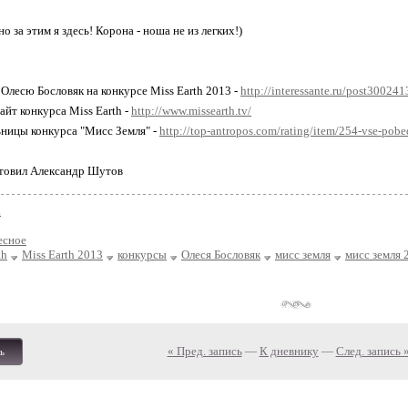
о за этим я здесь! Корона - ноша не из легких!)
 Олесю Бословяк на конкурсе Miss Earth 2013 -
http://interessante.ru/post300241
айт конкурса Miss Earth -
http://www.missearth.tv/
ьницы конкурса "Мисс Земля" -
http://top-antropos.com/rating/item/254-vse-pobe
товил Александр Шутов
а
есное
th
Miss Earth 2013
конкурсы
Олеся Бословяк
мисс земля
мисс земля 
« Пред. запись
—
К дневнику
—
След. запись 
ь