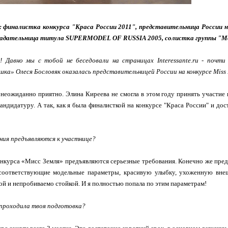
к: финалистка конкурса "Краса России 2011", представительница Росс
ладательница титула SUPERMODEL OF RUSSIA 2005, солистка группы "Мо
т! Давно мы с тобой не беседовали на страницах Interessante.ru - почт
шка» Олеся Бословяк оказалась представительницей России на конкурсе Miss E
 неожиданно приятно. Элина Киреева не смогла в этом году принять участие
андидатуру. А так, как я была финалисткой на конкурсе "Краса России" и дос
ния предъявляются к участнице?
онкурса «Мисс Земля» предъявляются серьезные требования. Конечно же пред
 соответствующие модельные параметры, красивую улыбку, ухоженную внешн
й и непробиваемо стойкой. И я полностью попала по этим параметрам!
 проходила твоя подготовка?