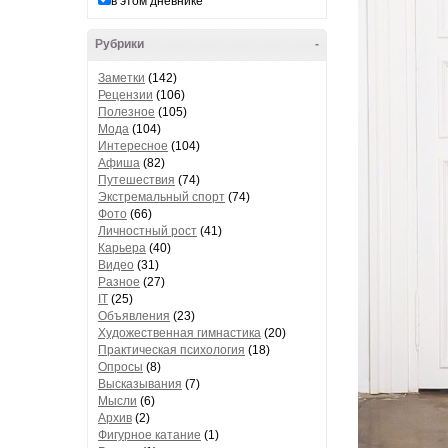
в этом дневнике
Рубрики
-
Заметки
(142)
Рецензии
(106)
Полезное
(105)
Мода
(104)
Интересное
(104)
Афиша
(82)
Путешествия
(74)
Экстремальный спорт
(74)
Фото
(66)
Личностный рост
(41)
Карьера
(40)
Видео
(31)
Разное
(27)
IT
(25)
Объявления
(23)
Художественная гимнастика
(20)
Практическая психология
(18)
Опросы
(8)
Высказывания
(7)
Мысли
(6)
Архив
(2)
Фигурное катание
(1)