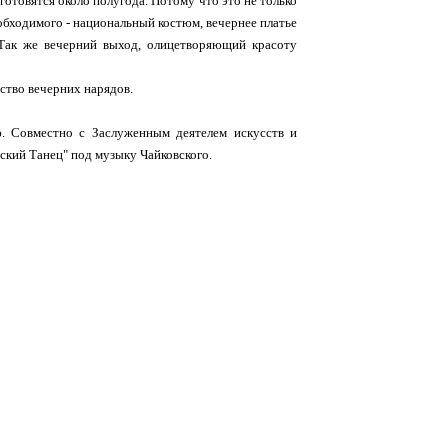
готовятся около полугода. Потому что это не только
обходимого - национальный костюм, вечернее платье
Так же вечерний выход, олицетворяющий красоту
ство вечерних нарядов.
ю. Совместно с Заслуженным деятелем искусств и
кий Танец" под музыку Чайковского.