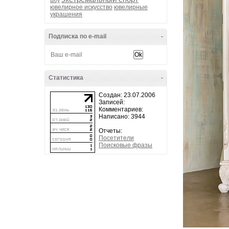
шоу
ювелирное искусство
ювелирные
украшения
Подписка по e-mail
-
Статистика
-
Создан: 23.07.2006
Записей:
Комментариев:
Написано: 3944
Отчеты:
Посетители
Поисковые фразы