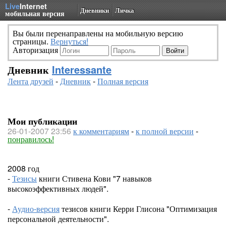
Live
Internet
Дневники
Личка
мобильная версия
Вы были перенаправлены на мобильную версию
страницы.
Вернуться!
Авторизация
Дневник
Interessante
Лента друзей
-
Дневник
-
Полная версия
Мои публикации
26-01-2007 23:56
к комментариям
-
к полной версии
-
понравилось!
2008 год
-
Тезисы
книги Стивена Кови "7 навыков
высокоэффективных людей".
-
Аудио-версия
тезисов книги Керри Глисона "Оптимизация
персональной деятельности".