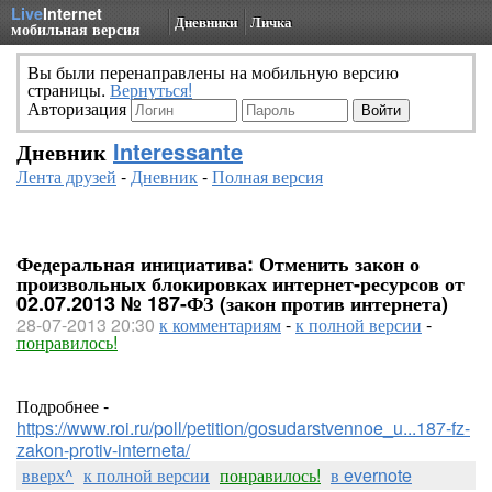
Live
Internet
Дневники
Личка
мобильная версия
Вы были перенаправлены на мобильную версию
страницы.
Вернуться!
Авторизация
Дневник
Interessante
Лента друзей
-
Дневник
-
Полная версия
Федеральная инициатива: Отменить закон о
произвольных блокировках интернет-ресурсов от
02.07.2013 № 187-ФЗ (закон против интернета)
28-07-2013 20:30
к комментариям
-
к полной версии
-
понравилось!
Подробнее -
https://www.roi.ru/poll/petition/gosudarstvennoe_u...187-fz-
zakon-protiv-interneta/
вверх^
к полной версии
понравилось!
в evernote