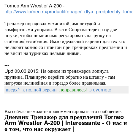
Torneo Arm Wrestler A-200 -
http://www.torneo.ru/product/trenager_dlya_predplechiy_tor
Тренажер порадовал механикой, амплитудой и
комфортными упорами. Взял в Спортмастере сразу две
штуки, чтобы независимо регулировать нагрузку на
сгибания/разгибания. Имхо идеальный вариант для тех кто
не любит возню со штангой при тренировках предплечий и
не висит на турниках целыми днями.
---
Upd 03.03.2015: На одном из тренажеров лопнула
пружина. Планирую перейти обратно на штангу - там
нагрузка нелинейная и гораздо более правильная.
вверх^
к полной версии
понравилось!
в evernote
Вы сейчас не можете прокомментировать это сообщение.
Дневник Тренажер для предплечий Torneo
Arm Wrestler A-200 | Interessante - О нас и
о том, что нас окружает |