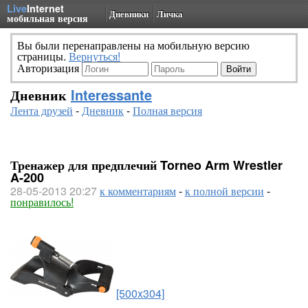
Live
Internet
Дневники
Личка
мобильная версия
Вы были перенаправлены на мобильную версию
страницы.
Вернуться!
Авторизация
Дневник
Interessante
Лента друзей
-
Дневник
-
Полная версия
Тренажер для предплечий Torneo Arm Wrestler
A-200
28-05-2013 20:27
к комментариям
-
к полной версии
-
понравилось!
[500x304]