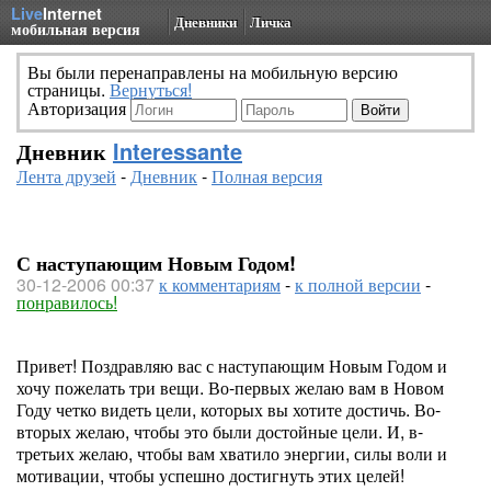
Live
Internet
Дневники
Личка
мобильная версия
Вы были перенаправлены на мобильную версию
страницы.
Вернуться!
Авторизация
Дневник
Interessante
Лента друзей
-
Дневник
-
Полная версия
С наступающим Новым Годом!
30-12-2006 00:37
к комментариям
-
к полной версии
-
понравилось!
Привет! Поздравляю вас с наступающим Новым Годом и
хочу пожелать три вещи. Во-первых желаю вам в Новом
Году четко видеть цели, которых вы хотите достичь. Во-
вторых желаю, чтобы это были достойные цели. И, в-
третьих желаю, чтобы вам хватило энергии, силы воли и
мотивации, чтобы успешно достигнуть этих целей!