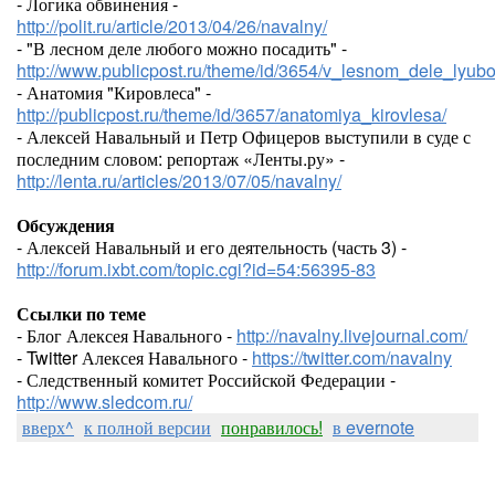
- Логика обвинения -
http://polit.ru/article/2013/04/26/navalny/
- "В лесном деле любого можно посадить" -
http://www.publicpost.ru/theme/id/3654/v_lesnom_dele_lyu
- Анатомия "Кировлеса" -
http://publicpost.ru/theme/id/3657/anatomiya_kirovlesa/
- Алексей Навальный и Петр Офицеров выступили в суде с
последним словом: репортаж «Ленты.ру» -
http://lenta.ru/articles/2013/07/05/navalny/
Обсуждения
- Алексей Навальный и его деятельность (часть 3) -
http://forum.ixbt.com/topic.cgi?id=54:56395-83
Ссылки по теме
- Блог Алексея Навального -
http://navalny.livejournal.com/
- Twitter Алексея Навального -
https://twitter.com/navalny
- Следственный комитет Российской Федерации -
http://www.sledcom.ru/
вверх^
к полной версии
понравилось!
в evernote