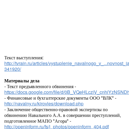
Текст выступления:
http://tvrain.ru/articles/vystuplenie_navalnogo_v_...novnos
341920/
Материалы дела
- Текст предъявленного обвинения -
https://docs.google.com/file/d/0B_VQeHLcziV_cnhiYzNSND
- Финансовые и бухгалтерские документы ООО "ВЛК" -
http://navalny.ru/kirovles/download.php
- Заключение общественно-правовой экспертизы по
обвинению Навального А.А. в совершении преступлений,
подготовленное МАПО "Агора" -
http://openinform.ru/fs/j_photos/openinform_404.pdf