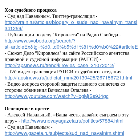
Ход судебного процесса
- Суд над Навальным. Твиттер-трансляция -
http://tvrain.ru/articles/blogery_o_sude_nad_navalnym_translj
341259/
- Публикации по делу "Кировлеса" на Радио Свобода -
http://www.svoboda.org/search/?
st=articleEx&tg=%d0...d0%b5%d1%81%d0%b0%22#articleE
- Сюжет Дело "Кировлеса" на сайте Российского агентства
правовой и судебной информации (РАПСИ) -
http://rapsinews.ru/trend/kirovles_case_31072012/
- Live видео-трансляция РАПСИ с судебного заседания -
http://rapsinews.ru/judicial_mm/20130425/267156721.html
- Видео допроса стороной защиты главного свидетеля со
стороны обвинения Вячеслава Опалева -
http://www.youtube.com/watch?v=bgMjSs9J4gc
Освещение в прессе
- Алексей Навальный: «Ваша честь, давайте сыграем в эту
игру» -
http://www.novayagazeta.ru/politics/57884.html
- Суд над Навальным -
http://www.gazeta.ru/subjects/sud_nad_navalnim.shtml