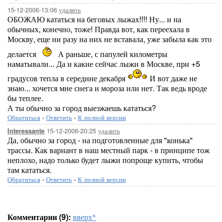
15-12-2006-13:06
удалить
ОБОЖАЮ кататься на беговых лыжах!!!! Ну... и на
обычных, конечно, тоже! Правда вот, как переехала в
Москву, еще ни разу на них не вставала, уже забыла как это
делается
А раньше, с папулей километры
наматывали... Да и какие сейчас лыжи в Москве, при +5
градусов тепла в середине декабря
И вот даже не
знаю... хочется мне снега и мороза или нет. Так ведь вроде
бы теплее.
А ты обычно за город выезжаешь кататься?
Обратиться
-
Ответить
-
К полной версии
15-12-2006-20:25
удалить
Interessante
Да, обычно за город - на подготовленные для "конька"
трассы. Как вариант в наш местный парк - в принципе тож
неплохо, надо только будет лыжи попроще купить, чтобы
там кататься.
Обратиться
-
Ответить
-
К полной версии
Комментарии (9):
вверх^