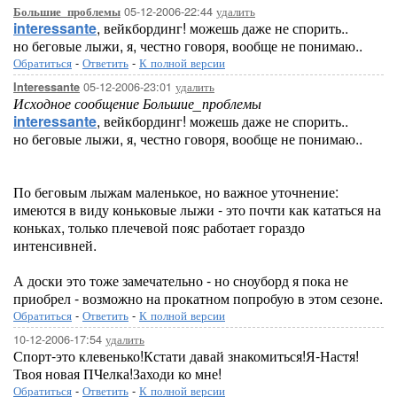
05-12-2006-22:44
удалить
Большие_проблемы
interessante
, вейкбординг! можешь даже не спорить..
но беговые лыжи, я, честно говоря, вообще не понимаю..
Обратиться
-
Ответить
-
К полной версии
05-12-2006-23:01
удалить
Interessante
Исходное сообщение Большие_проблемы
interessante
, вейкбординг! можешь даже не спорить..
но беговые лыжи, я, честно говоря, вообще не понимаю..
По беговым лыжам маленькое, но важное уточнение:
имеются в виду коньковые лыжи - это почти как кататься на
коньках, только плечевой пояс работает гораздо
интенсивней.
А доски это тоже замечательно - но сноуборд я пока не
приобрел - возможно на прокатном попробую в этом сезоне.
Обратиться
-
Ответить
-
К полной версии
10-12-2006-17:54
удалить
Спорт-это клевенько!Кстати давай знакомиться!Я-Настя!
Твоя новая ПЧелка!Заходи ко мне!
Обратиться
-
Ответить
-
К полной версии