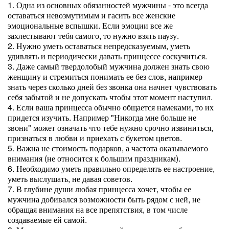
1. Одна из основных обязанностей мужчины - это всегда
оставаться невозмутимым и гасить все женские
эмоциональные вспышки. Если эмоции все же
захлестывают тебя самого, то нужно взять паузу.
2. Нужно уметь оставаться непредсказуемым, уметь
удивлять и периодически давать принцессе соскучиться.
3. Даже самый твердолобый мужчина должен знать свою
женщину и стремиться понимать ее без слов, например
знать через сколько дней без звонка она начнет чувствовать
себя забытой и не допускать чтобы этот момент наступил.
4. Если ваша принцесса обычно общается намеками, то их
придется изучить. Например "Никогда мне больше не
звони" может означать что тебе нужно срочно извиниться,
признаться в любви и приехать с букетом цветов.
5. Важна не стоимость подарков, а частота оказываемого
внимания (не относится к большим праздникам).
6. Необходимо уметь правильно определять ее настроение,
уметь выслушать, не давая советов.
7. В глубине души любая принцесса хочет, чтобы ее
мужчина добивался возможности быть рядом с ней, не
обращая внимания на все препятствия, в том числе
создаваемые ей самой.