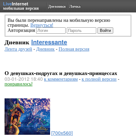
Live
Internet
Дневники
Личка
мобильная версия
Вы были перенаправлены на мобильную версию
страницы.
Вернуться!
Авторизация
Дневник
Interessante
Лента друзей
-
Дневник
-
Полная версия
О девушках-подругах и девушках-принцессах
03-01-2012 18:40
к комментариям
-
к полной версии
-
понравилось!
[700x560]