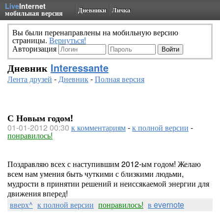
Live
Internet
Дневники
Личка
мобильная версия
Вы были перенаправлены на мобильную версию
страницы.
Вернуться!
Авторизация
Дневник
Interessante
Лента друзей
-
Дневник
-
Полная версия
С Новым годом!
01-01-2012 00:30
к комментариям
-
к полной версии
-
понравилось!
Поздравляю всех с наступившим 2012-ым годом! Желаю
всем нам умения быть чуткими с близкими людьми,
мудрости в принятии решений и неиссякаемой энергии для
движения вперед!
вверх^
к полной версии
понравилось!
в evernote