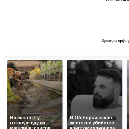
Проверка орфог
Не ешьте эту
В ОАЭ произошло
готовую еду из
жестокое убийство
магазина: список
криптомиллионера