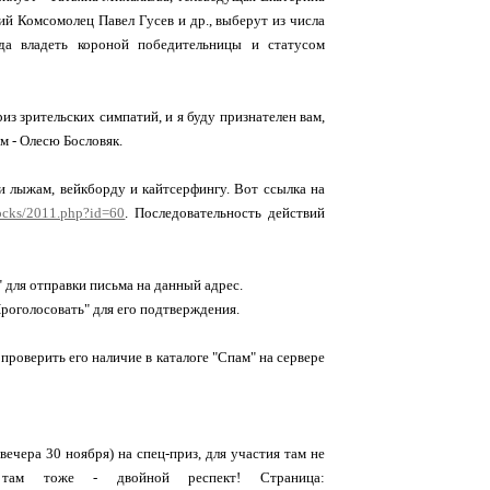
й Комсомолец Павел Гусев и др., выберут из числа
да владеть короной победительницы и статусом
из зрительских симпатий, и я буду признателен вам,
м - Олесю Бословяк.
и лыжам, вейкборду и кайтсерфингу. Вот ссылка на
blocks/2011.php?id=60
. Последовательность действий
" для отправки письма на данный адрес.
роголосовать" для его подтверждения.
проверить его наличие в каталоге "Спам" на сервере
вечера 30 ноября) на спец-приз, для участия там не
там тоже - двойной респект! Страница: