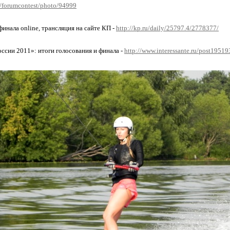
ly/forumcontest/photo/94999
финала online, трансляция на сайте КП -
http://kp.ru/daily/25797.4/2778377/
оссии 2011»: итоги голосования и финала -
http://www.interessante.ru/post1951