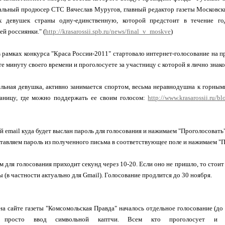
альный продюсер СТС Вячеслав Муругов, главный редактор газеты Московски
х девушек страны одну-единственную, которой предстоит в течение го
й россиянки." (
http://krasarossii.spb.ru/news/final_v_moskve
)
в рамках конкурса "Краса России-2011" стартовало интернет-голосование на пр
те минуту своего времени и проголосуете за участницу с которой я лично знако
ельная девушка, активно занимается спортом, весьма неравнодушна к горным
аницу, где можно поддержать ее своим голосом:
http://www.krasarossii.ru/
ой email куда будет выслан пароль для голосования и нажимаем "Проголосовать
ставляем пароль из полученного письма в соответствующее поле и нажимаем "П
м для голосования приходит секунд через 10-20. Если оно не пришло, то стоит 
 (в частности актуально для Gmail). Голосование продлится до 30 ноября.
на сайте газеты "Комсомольская Правда" началось отдельное голосование (до 
, просто ввод символьной каптчи. Всем кто проголосует и 