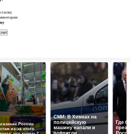
 ссылку
омментарии
нку
СМИ: В Химках на
полицейскую
Где буд
агазинах России
машину напали и
презид
отаж из-за этого
подожгли.
России
дукта: что купить?