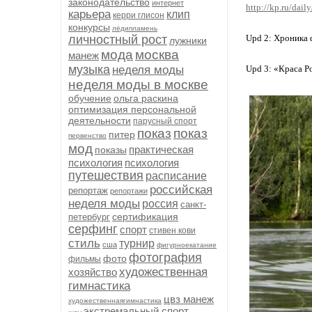
законодательство
интернет
http://kp.ru/dai
карьера
клип
керри глисон
конкурсы
лёдипламень
личностный рост
Upd 2: Хроника 
лужники
мода
москва
манеж
музыка
неделя моды
Upd 3: «Краса Р
неделя моды в москве
обучение
ольга раскина
оптимизация персональной
деятельности
парусный спорт
показ
показ
питер
первенство
мод
практическая
показы
психология
психология
путешествия
расписание
российская
репортаж
репортажи
неделя моды
россия
санкт-
сертификация
петербург
серфинг
спорт
стивен кови
стиль
турнир
сша
фигурноекатание
фотография
фото
фильмы
художественная
хозяйство
гимнастика
цвз манеж
художественнаягимнастика
экстремальный спорт