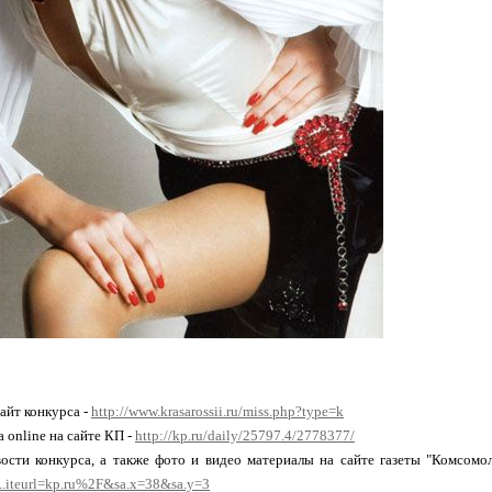
айт конкурса -
http://www.krasarossii.ru/miss.php?type=k
 online на сайте КП -
http://kp.ru/daily/25797.4/2778377/
вости конкурса, а также фото и видео материалы на сайте газеты "Комсомо
.iteurl=kp.ru%2F&sa.x=38&sa.y=3