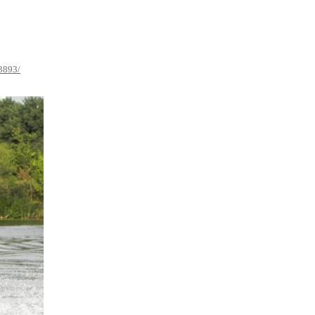
93893/