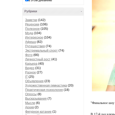
в этом дневнике
Рубрики
-
Заметки
(142)
Рецензии
(106)
Полезное
(105)
Мода
(104)
Интересное
(104)
Афиша
(82)
Путешествия
(74)
Экстремальный спорт
(74)
Фото
(66)
Личностный рост
(41)
Карьера
(40)
Видео
(31)
Разное
(27)
IT
(25)
Объявления
(23)
Художественная гимнастика
(20)
Практическая психология
(18)
Опросы
(8)
Высказывания
(7)
"Финальное шоу 
Мысли
(6)
Архив
(2)
Фигурное катание
(1)
В 17-й раз член