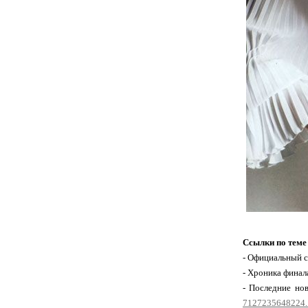
Ссылки по теме
- Официальный с
- Хроника финала
- Последние но
7127235648224..