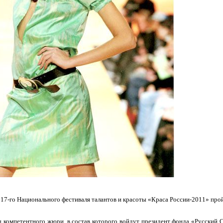
17-го Национального фестиваля талантов и красоты «Краса России-2011» пройд
ы компетентного жюри, в состав которого войдут президент фонда «Русский 