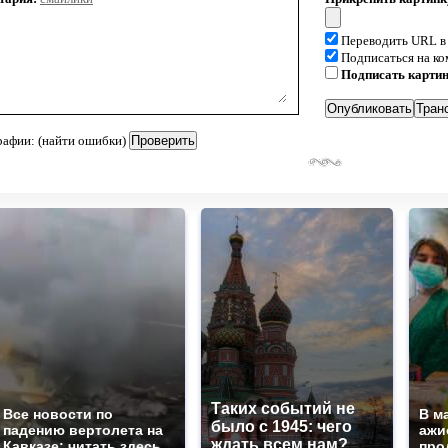
Переводить URL в
Подписаться на к
Подписать карти
рафии: (найти ошибки)
Таких событий не
Все новости по
В м
было с 1945: чего
падению вертолета на
ажи
ждать всем нам?
Кавказе: читать здесь
про