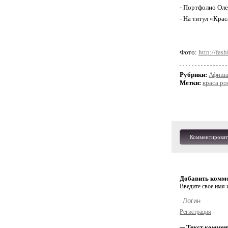
- Портфолио Оле
- На титул «Кра
Фото:
http://fash
Рубрики:
Афиш
Метки:
краса ро
Комментироват
Добавить комм
Введите свое имя и
Регистрация
Текст коммен