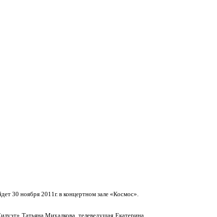
ет 30 ноября 2011г. в концертном зале «Космос».
Силуэт» Татьяна Михалкова, телеведущая Екатерина