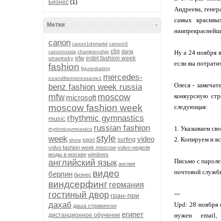
Бизнес
(1)
Андреева, генер
самых красивы
Метки
-
наипрекраснейше
canon
canon1dxmarkii
canonr3
clip
daria
canonrussia
championship
Ну а 24 ноября 
efw
estet fashion week
stravinsky
если вы потрати
fashion
figureskating
mercedes-
iceandfireinteressante1
Олеся - замечат
benz fashion week russia
mfw
moscow
конкурсную стр
microsoft
moscow fashion week
следующая:
rhythmic gymnastics
music
russian fashion
1. Указываем св
rhythmicgymnastics
style
week
video
2. Копируем и в
surfing
sport
show
volvo fashion week moscow
volvo-неделя
моды в москве
windows
Письмо с пароле
английский язык
англия
видео
почтовой службы
берлин
бизнес
виндсерфинг
германия
гостиный двор
---
гран-при
дахаб
Upd: 28 ноября 
даша стравински
египет
дистанционное обучение
нужен email