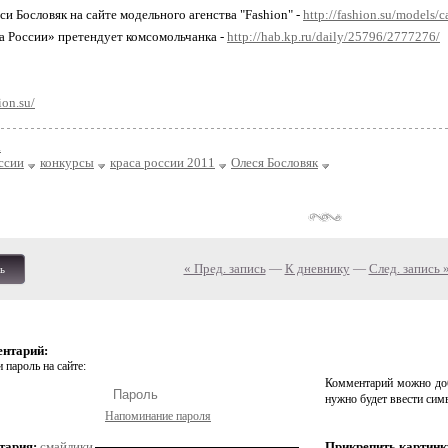
си Бословяк на сайте модельного агенства "Fashion" -
http://fashion.su/models
са России» претендует комсомольчанка -
http://hab.kp.ru/daily/25796/2777276/
ion.su/
а
ссии
конкурсы
краса россии 2011
Олеся Бословяк
« Пред. запись
—
К дневнику
—
След. запись 
ь
ентарий:
 пароль на сайте:
Комментарий можно доб
нужно будет ввести сим
Напоминание пароля
тария:
смайлики
Прикрепить картинк