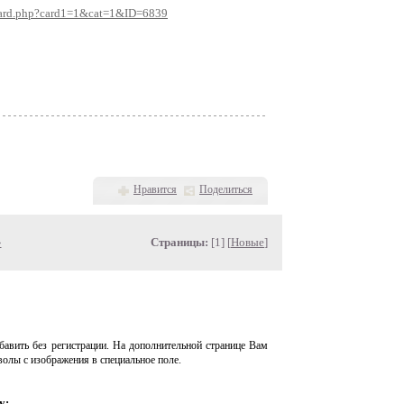
/card.php?card1=1&cat=1&ID=6839
Нравится
Поделиться
»
Страницы:
[1] [
Новые
]
авить без регистрации. На дополнительной странице Вам
волы с изображения в специальное поле.
у: