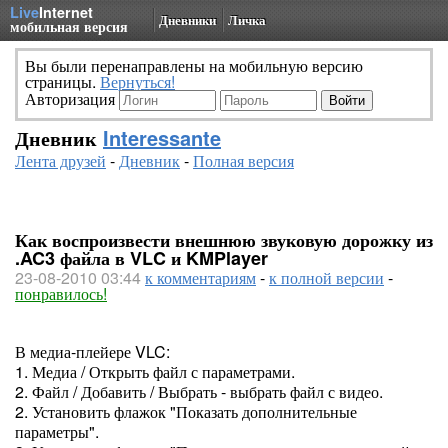
Live
Internet
Дневники
Личка
мобильная версия
Вы были перенаправлены на мобильную версию
страницы.
Вернуться!
Авторизация
Дневник
Interessante
Лента друзей
-
Дневник
-
Полная версия
Как воспроизвести внешнюю звуковую дорожку из
.AC3 файла в VLC и KMPlayer
23-08-2010 03:44
к комментариям
-
к полной версии
-
понравилось!
В медиа-плейере VLC:
1. Медиа / Открыть файл с параметрами.
2. Файл / Добавить / Выбрать - выбрать файл с видео.
2. Установить флажок "Показать дополнительные
параметры".