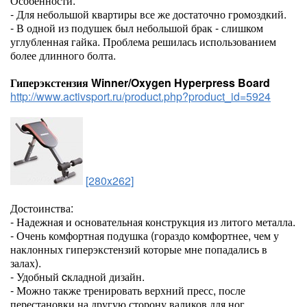
Особенности:
- Для небольшой квартиры все же достаточно громоздкий.
- В одной из подушек был небольшой брак - слишком
углубленная гайка. Проблема решилась использованием
более длинного болта.
Гиперэкстензия Winner/Oxygen Hyperpress Board
http://www.activsport.ru/product.php?product_id=5924
[280x262]
Достоинства:
- Надежная и основательная конструкция из литого металла.
- Очень комфортная подушка (гораздо комфортнее, чем у
наклонных гиперэкстензий которые мне попадались в
залах).
- Удобный cкладной дизайн.
- Можно также тренировать верхний пресс, после
перестановки на другую сторону валиков для ног