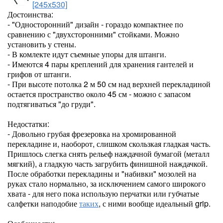
[245x530]
Достоинства:
- "Односторонний" дизайн - гораздо компактнее по
сравнению с "двухсторонними" стойками. Можно
установить у стены.
- В комлекте идут съемные упоры для штанги.
- Имеются 4 пары креплений для хранения гантелей и
грифов от штанги.
- При высоте потолка 2 м 50 см над верхней перекладиной
остается пространство около 45 см - можно с запасом
подтягиваться "до груди".
Недостатки:
- Довольно грубая фрезеровка на хромированной
перекладине и, наоборот, слишком скользкая гладкая часть.
Пришлось слегка снять рельеф наждачной бумагой (металл
мягкий), а гладкую часть загрубить финишной наждачкой.
После обработки перекладины и "набивки" мозолей на
руках стало нормально, за исключением самого широкого
хвата - для него пока использую перчатки или губчатые
салфетки наподобие
таких
, с ними вообще идеальный grip.