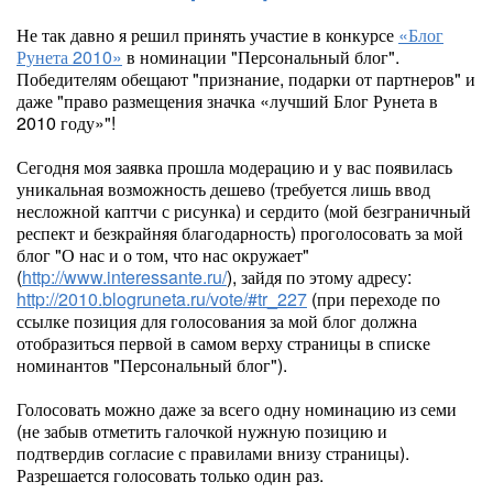
Не так давно я решил принять участие в конкурсе
«Блог
Рунета 2010»
в номинации "Персональный блог".
Победителям обещают "признание, подарки от партнеров" и
даже "право размещения значка «лучший Блог Рунета в
2010 году»"!
Сегодня моя заявка прошла модерацию и у вас появилась
уникальная возможность дешево (требуется лишь ввод
несложной каптчи с рисунка) и сердито (мой безграничный
респект и безкрайняя благодарность) проголосовать за мой
блог "О нас и о том, что нас окружает"
(
http://www.interessante.ru/
), зайдя по этому адресу:
http://2010.blogruneta.ru/vote/#tr_227
(при переходе по
ссылке позиция для голосования за мой блог должна
отобразиться первой в самом верху страницы в списке
номинантов "Персональный блог").
Голосовать можно даже за всего одну номинацию из семи
(не забыв отметить галочкой нужную позицию и
подтвердив согласие с правилами внизу страницы).
Разрешается голосовать только один раз.