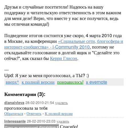
Друзья и случайные посетители! Надеюсь на вашу
поддержку и читательскую ответственность в этом важном
для меня деле! Верю, что вместе у нас все получится, ведь
мы отличная команда!)
Подведение итогов состоится уже скоро, 4 марта 2010 года
в Москве, на конференции
«Социальные сети, блогосфера и
интернет-сообщества» - i-Community 2010
, поэтому не
откладывайте голосование в долгий ящик и "Сделайте это
сейчас!", как сказал бы
Керри Глисон
.
---
Upd: Я уже за меня проголосовал, а ТЫ? :)
вверх^
к полной версии
понравилось!
в evernote
Комментарии (3):
28-02-2010-21:54
удалить
dianaivleva
проголосовала за тебя
Обратиться
-
Ответить
-
К полной версии
28-02-2010-23:03
удалить
Interessante
Спасибо!
Ответ на комментарий dianaivleva
#