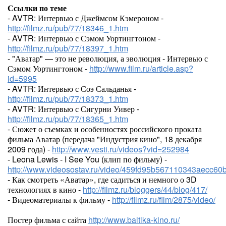
Ссылки по теме
- AVTR: Интервью с Джеймсом Кэмероном -
http://filmz.ru/pub/77/18346_1.htm
- AVTR: Интервью с Сэмом Уортингтоном -
http://filmz.ru/pub/77/18397_1.htm
- "Аватар" — это не революция, а эволюция - Интервью с
Сэмом Уортингтоном -
http://www.film.ru/article.asp?
id=5995
- AVTR: Интервью с Соэ Сальданья -
http://filmz.ru/pub/77/18373_1.htm
- AVTR: Интервью с Сигурни Уивер -
http://filmz.ru/pub/77/18365_1.htm
- Сюжет о съемках и особенностях российского проката
фильма Аватар (передача "Индустрия кино", 18 декабря
2009 года) -
http://www.vesti.ru/videos?vid=252984
- Leona Lewis - I See You (клип по фильму) -
http://www.videosostav.ru/video/459fd95b567110343aecc6
- Как смотреть «Аватар», где садиться и немного о 3D
технологиях в кино -
http://filmz.ru/bloggers/44/blog/417/
- Видеоматериалы к фильму -
http://filmz.ru/film/2875/video/
Постер фильма с сайта
http://www.baltika-kino.ru/