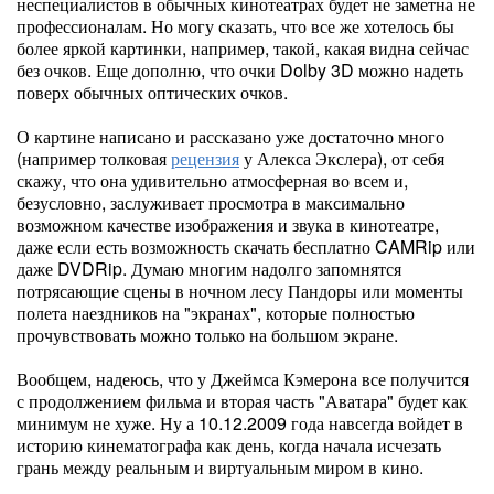
неспециалистов в обычных кинотеатрах будет не заметна не
профессионалам. Но могу сказать, что все же хотелось бы
более яркой картинки, например, такой, какая видна сейчас
без очков. Еще дополню, что очки Dolby 3D можно надеть
поверх обычных оптических очков.
О картине написано и рассказано уже достаточно много
(например толковая
рецензия
у Алекса Экслера), от себя
скажу, что она удивительно атмосферная во всем и,
безусловно, заслуживает просмотра в максимально
возможном качестве изображения и звука в кинотеатре,
даже если есть возможность скачать бесплатно CAMRip или
даже DVDRip. Думаю многим надолго запомнятся
потрясающие сцены в ночном лесу Пандоры или моменты
полета наездников на "экранах", которые полностью
прочувствовать можно только на большом экране.
Вообщем, надеюсь, что у Джеймса Кэмерона все получится
с продолжением фильма и вторая часть "Аватара" будет как
минимум не хуже. Ну а 10.12.2009 года навсегда войдет в
историю кинематографа как день, когда начала исчезать
грань между реальным и виртуальным миром в кино.