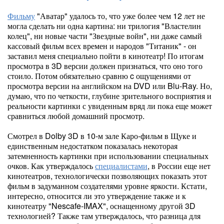
Фильму
"Аватар" удалось то, что уже более чем 12 лет не
могла сделать ни одна картина: ни трилогия "Властелин
колец", ни новые части "Звездные войн", ни даже самый
кассовый фильм всех времен и народов "Титаник" - он
заставил меня специально пойти в кинотеатр! По итогам
просмотра в 3D версии должен признаться, что оно того
стоило. Потом обязательно сравню c ощущениями от
просмотра версии на английском на DVD или Blu-Ray. Но,
думаю, что по четкости, глубине зрительного восприятия и
реальности картинки с увиденным вряд ли пока еще может
сравниться любой домашний просмотр.
Смотрел в Dolby 3D в 10-м зале Каро-фильм в Щуке и
единственным недостатком показалась некоторая
затемненность картинки при использовании специальных
очков. Как утверждалось
специалистами
, в России еще нет
кинотеатров, технологически позволяющих показать этот
фильм в задуманном создателями уровне яркости. Кстати,
интересно, относится ли это утверждение также и к
кинотеатру "Nescafe-IMAX", оснащенному другой 3D
технологией? Также там утверждалось, что разница для