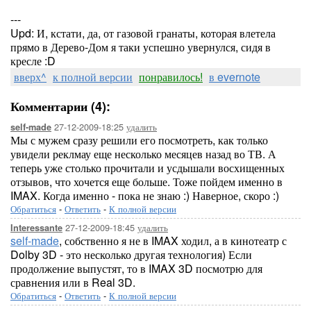
---
Upd: И, кстати, да, от газовой гранаты, которая влетела
прямо в Дерево-Дом я таки успешно увернулся, сидя в
кресле :D
вверх^
к полной версии
понравилось!
в evernote
Комментарии (4):
27-12-2009-18:25
удалить
self-made
Мы с мужем сразу решили его посмотреть, как только
увидели реклмау еще несколько месяцев назад во ТВ. А
теперь уже столько прочитали и усдышали восхищенных
отзывов, что хочется еще больше. Тоже пойдем именно в
IMAX. Когда именно - пока не знаю :) Наверное, скоро :)
Обратиться
-
Ответить
-
К полной версии
27-12-2009-18:45
удалить
Interessante
self-made
, собственно я не в IMAX ходил, а в кинотеатр с
Dolby 3D - это несколько другая технология) Если
продолжение выпустят, то в IMAX 3D посмотрю для
сравнения или в Real 3D.
Обратиться
-
Ответить
-
К полной версии