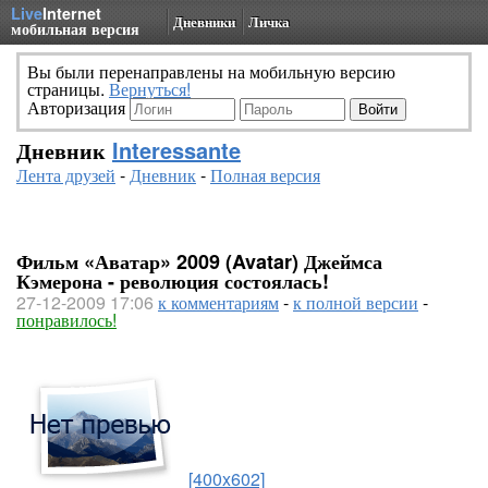
Live
Internet
Дневники
Личка
мобильная версия
Вы были перенаправлены на мобильную версию
страницы.
Вернуться!
Авторизация
Дневник
Interessante
Лента друзей
-
Дневник
-
Полная версия
Фильм «Аватар» 2009 (Avatar) Джеймса
Кэмерона - революция состоялась!
27-12-2009 17:06
к комментариям
-
к полной версии
-
понравилось!
[400x602]