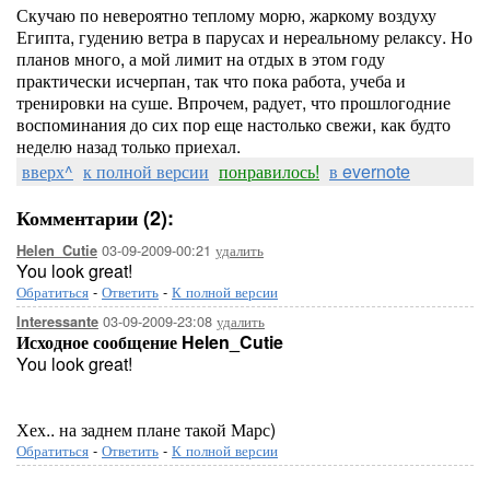
Скучаю по невероятно теплому морю, жаркому воздуху
Египта, гудению ветра в парусах и нереальному релаксу. Но
планов много, а мой лимит на отдых в этом году
практически исчерпан, так что пока работа, учеба и
тренировки на суше. Впрочем, радует, что прошлогодние
воспоминания до сих пор еще настолько свежи, как будто
неделю назад только приехал.
вверх^
к полной версии
понравилось!
в evernote
Комментарии (2):
03-09-2009-00:21
удалить
Helen_Cutie
You look great!
Обратиться
-
Ответить
-
К полной версии
03-09-2009-23:08
удалить
Interessante
Исходное сообщение Helen_Cutie
You look great!
Хех.. на заднем плане такой Марс)
Обратиться
-
Ответить
-
К полной версии