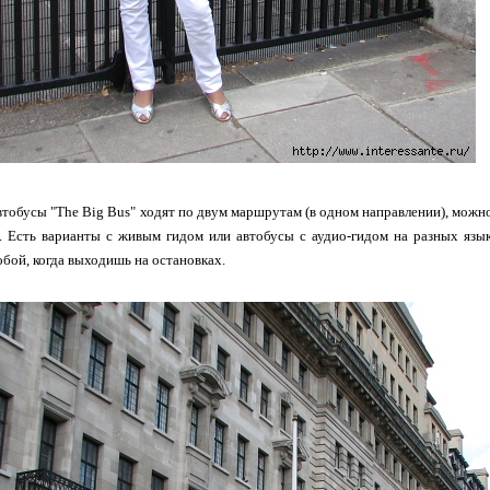
тобусы "The Big Bus" ходят по двум маршрутам (в одном направлении), можно
а. Есть варианты с живым гидом или автобусы с аудио-гидом на разных язы
обой, когда выходишь на остановках.