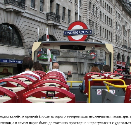
ходил какой-то open-air (после которого вечером шла нескончаемая толпа зрит
ктивов, а в самом парке было достаточно просторно и прогулялся я с удовольс