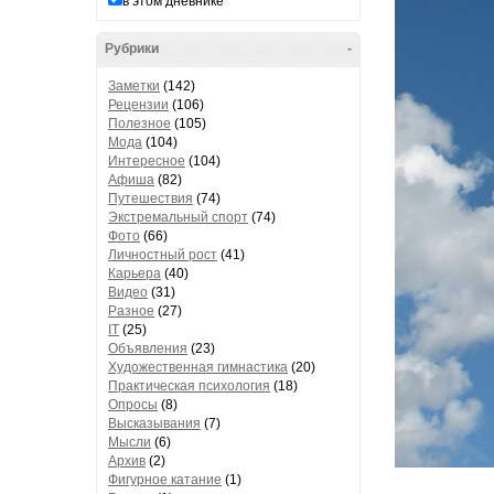
в этом дневнике
Рубрики
-
Заметки
(142)
Рецензии
(106)
Полезное
(105)
Мода
(104)
Интересное
(104)
Афиша
(82)
Путешествия
(74)
Экстремальный спорт
(74)
Фото
(66)
Личностный рост
(41)
Карьера
(40)
Видео
(31)
Разное
(27)
IT
(25)
Объявления
(23)
Художественная гимнастика
(20)
Практическая психология
(18)
Опросы
(8)
Высказывания
(7)
Мысли
(6)
Архив
(2)
Фигурное катание
(1)