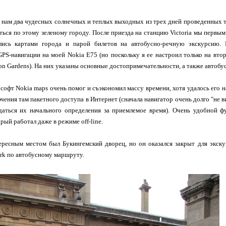
нам два чудесных солнечных и теплых выходных из трех дней проведенных т
ться по этому зеленому городу. После приезда на станцию Victoria мы первы
слись картами города и парой билетов на автобусно-речную экскурсию.
PS-навигации на моей Nokia E75 (но поскольку я ее настроил только на вто
on Gardens). На них указаны основные достопримечательности, а также автоб
софт Nokia maps очень помог и съэкономил массу времени, хотя удалось его 
чения там пакетного доступа в Интернет (сначала навигатор очень долго "не ви
даться их начального определения за приемлемое время). Очень удобной ф
рый работал даже в режиме off-line.
ересным местом был
Букингемский дворец
, но он оказался закрыт для экск
rk по автобусному маршруту.