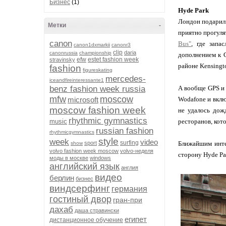
Бизнес
(1)
Hyde Park
Лондон подарил 
Метки
-
приятно прогуля
canon
Bus"
, где запа
canon1dxmarkii
canonr3
clip
daria
canonrussia
championship
дополнением к G
efw
estet fashion week
stravinsky
районе Kensingt
fashion
figureskating
mercedes-
iceandfireinteressante1
benz fashion week russia
А вообще GPS и 
mfw
moscow
microsoft
Wodafone и вклю
moscow fashion week
не удалось дож
rhythmic gymnastics
music
ресторанов, кото
russian fashion
rhythmicgymnastics
style
week
video
surfing
sport
Ближайшим инт
show
volvo fashion week moscow
volvo-неделя
сторону Hyde Pa
моды в москве
windows
английский язык
англия
видео
берлин
бизнес
виндсерфинг
германия
гостиный двор
гран-при
дахаб
даша стравински
египет
дистанционное обучение