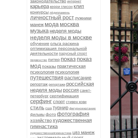
законодательство
интернет
карьера
клип
керри глисон
конкурсы
лёдипламень
личностный рост
лужники
мода
москва
манеж
музыка
неделя моды
неделя моды в москве
обучение
ольга раскина
оптимизация персональной
деятельности
парусный спорт
показ
показ
питер
первенство
мод
практическая
показы
психология
психология
путешествия
расписание
российская
репортаж
репортажи
неделя моды
россия
санкт-
сертификация
петербург
серфинг
спорт
стивен кови
стиль
турнир
сша
фигурноекатание
фотография
фото
фильмы
художественная
хозяйство
гимнастика
цвз манеж
художественнаягимнастика
экстремальный спорт