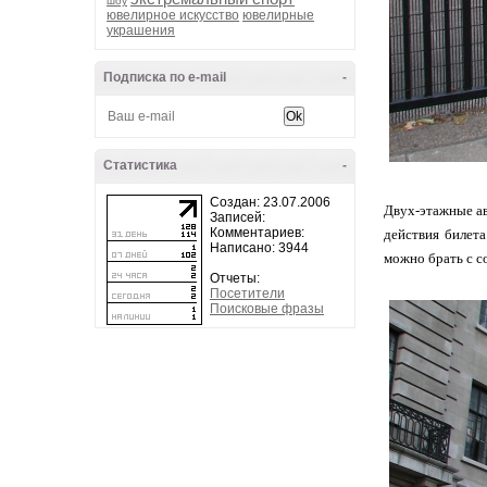
шоу
ювелирное искусство
ювелирные
украшения
Подписка по e-mail
-
Статистика
-
Создан: 23.07.2006
Двух-этажные ав
Записей:
Комментариев:
действия билет
Написано: 3944
можно брать с с
Отчеты:
Посетители
Поисковые фразы