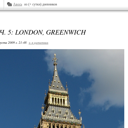
Авось
из (+ сутки) дневников
 Ч. 5: LONDON, GREENWICH
густа 2009 г. 21:48
+ в цитатник