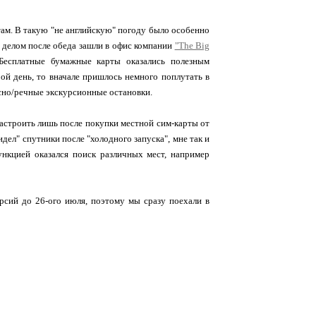
ам. В такую "не английскую" погоду было особенно
м делом после обеда зашли в офис компании
"The Big
 Бесплатные бумажные карты оказались полезным
рой день, то вначале пришлось немного поплутать в
усно/речные экскурсионные остановки.
настроить лишь после покупки местной сим-карты от
дел" спутники после "холодного запуска", мне так и
ункцией оказался поиск различных мест, например
урсий до 26-ого июля, поэтому мы сразу поехали в